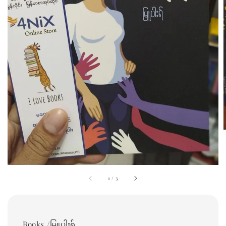
1
/
3
Books /မြူပါးရ်