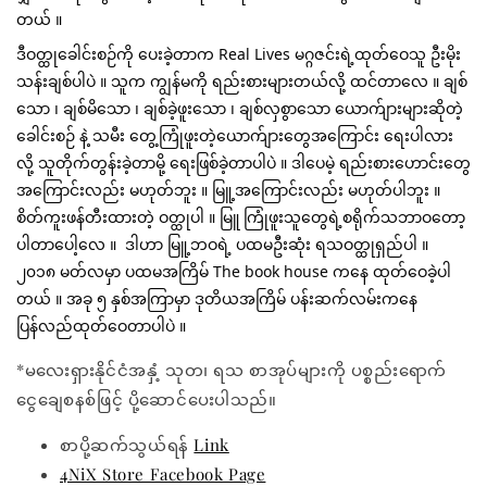
တယ် ။
ဒီဝတ္ထုခေါင်းစဉ်ကို ပေးခဲ့တာက Real Lives မဂ္ဂဇင်းရဲ့ထုတ်ဝေသူ ဦးမိုး
သန်းချစ်ပါပဲ ။ သူက ကျွန်မကို ရည်းစားများတယ်လို့ ထင်တာလေ ။ ချစ်
သော ၊ ချစ်မိသော ၊ ချစ်ခဲ့ဖူးသော ၊ ချစ်လှစွာသော ယောက်ျားများဆိုတဲ့
ခေါင်းစဉ် နဲ့ သမီး တွေ့ကြုံဖူးတဲ့ယောက်ျားတွေအကြောင်း ရေးပါလား 
လို့ သူတိုက်တွန်းခဲ့တာမို့ ရေးဖြစ်ခဲ့တာပါပဲ ။ ဒါပေမဲ့ ရည်းစားဟောင်းတွေ
အကြောင်းလည်း မဟုတ်ဘူး ။ မြူ့အကြောင်းလည်း မဟုတ်ပါဘူး ။ 
စိတ်ကူးဖန်တီးထားတဲ့ ဝတ္ထုပါ ။ မြူ ကြုံဖူးသူတွေရဲ့စရိုက်သဘာဝတော့ 
ပါတာပေါ့လေ ။  ဒါဟာ မြူ့ဘဝရဲ့ ပထမဦးဆုံး ရသဝတ္ထုရှည်ပါ ။ 
၂၀၁၈ မတ်လမှာ ပထမအကြိမ် The book house ကနေ ထုတ်ဝေခဲ့ပါ
တယ် ။ အခု ၅ နှစ်အကြာမှာ ဒုတိယအကြိမ် ပန်းဆက်လမ်းကနေ 
ပြန်လည်ထုတ်ဝေတာပါပဲ ။ 
*မလေးရှားနိုင်ငံအနှံ့ သုတ၊ ရသ စာအုပ်များကို ပစ္စည်းရောက်
ငွေချေစနစ်ဖြင့် ပို့ဆောင်ပေးပါသည်။
စာပို့ဆက်သွယ်ရန်
Link
4NiX Store Facebook Page