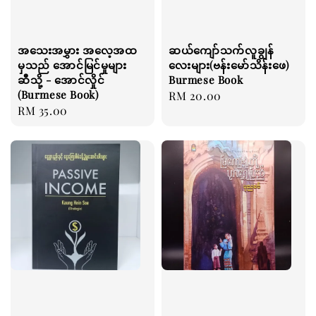
အသေးအမွှား အလေ့အထ
ဆယ်ကျော်သက်လူချွန်
မှသည် အောင်မြင်မှုများ
လေးများ(ဗန်းမော်သိန်းဖေ)
ဆီသို့ - အောင်လှိုင်
Burmese Book
(Burmese Book)
Regular
RM 20.00
Regular
RM 35.00
price
price