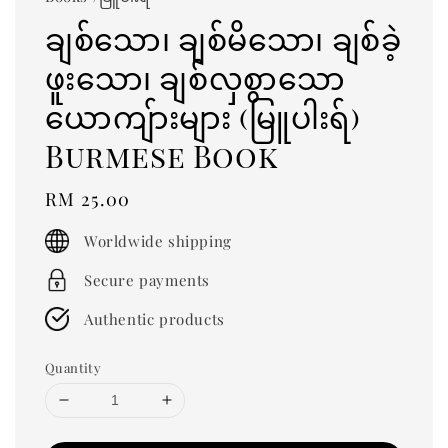
ချစ်သော၊ ချစ်မိသော၊ ချစ်ခဲ့
ဖူးသော၊ ချစ်လှစွာသော
ယောကျ်ားများ (မြူပါးရ်)
Burmese Book
Regular
RM 25.00
price
Worldwide shipping
Secure payments
Authentic products
Quantity