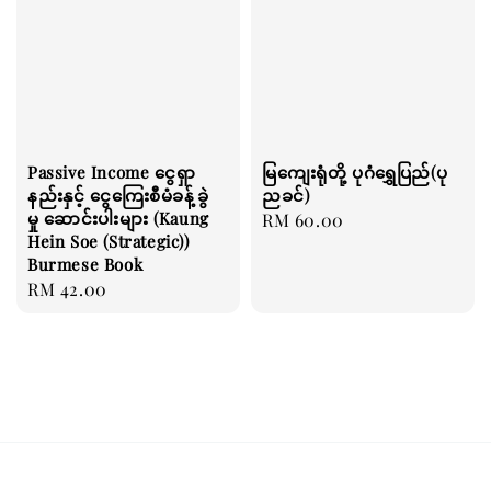
Passive Income ငွေရှာ
မြကျေးရုံတို့ ပုဂံရွှေပြည်(ပု
နည်းနှင့် ငွေကြေးစီမံခန့်ခွဲ
ညခင်)
မှု ဆောင်းပါးများ (Kaung
Regular
RM 60.00
Hein Soe (Strategic))
price
Burmese Book
Regular
RM 42.00
price