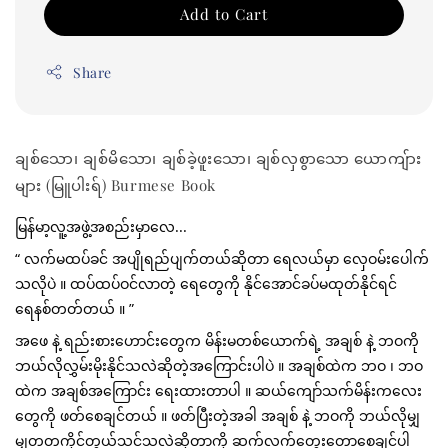
Add to Cart
Share
ချစ်သော၊ ချစ်မိသော၊ ချစ်ခဲ့ဖူးသော၊ ချစ်လှစွာသော ယောကျ်ား
များ (မြူပါးရ်) Burmese Book
မြန်မာ့လူ့အဖွဲ့အစည်းမှာလေ...
“ လက်မထပ်ခင် အပျိုရည်ပျက်တယ်ဆိုတာ ရေလယ်မှာ လှေဝမ်းပေါက်
သလိုပဲ ။ ထပ်ထပ်ဝင်လာတဲ့ ရေတွေကို နိုင်အောင်ခပ်မထုတ်နိုင်ရင် 
ရေနစ်တတ်တယ် ။ ”
အဖေ နဲ့ ရည်းစားဟောင်းတွေက မိန်းမတစ်ယောက်ရဲ့ အချစ် နဲ့ ဘဝကို 
ဘယ်လိုလွှမ်းမိုးနိုင်သလဲဆိုတဲ့အကြောင်းပါပဲ ။ အချစ်ထဲက ဘဝ ၊ ဘဝ
ထဲက အချစ်အကြောင်း ရေးထားတာပါ ။ ဆယ်ကျော်သက်မိန်းကလေး
တွေကို ဖတ်စေချင်တယ် ။ ဖတ်ပြီးတဲ့အခါ အချစ် နဲ့ ဘဝကို ဘယ်လိုမျှ
မျှတတကိုင်တွယ်သင့်သလဲဆိုတာကို ဆက်လက်တွေးတောစေချင်ပါ