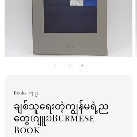
1
/
3
Books /ဂျူး
ချစ်သူရေးတဲ့ကျွန်မရဲ့ည
တွေ(ဂျူး)Burmese
Book