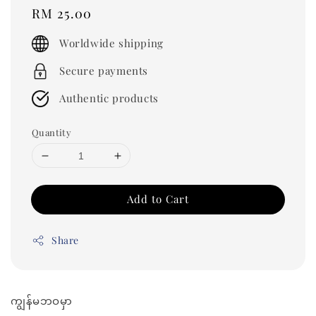
Regular
RM 25.00
price
Worldwide shipping
Secure payments
Authentic products
Quantity
Add to Cart
Share
ကျွန်မဘဝမှာ