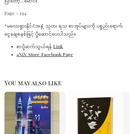
ပြီးတော့...မောင်။
Page - 194
*မလေးရှားနိုင်ငံအနှံ့ သုတ၊ ရသ စာအုပ်များကို ပစ္စည်းရောက်
ငွေချေစနစ်ဖြင့် ပို့ဆောင်ပေးပါသည်။
စာပို့ဆက်သွယ်ရန်
Link
4NiX Store Facebook Page
You may also like