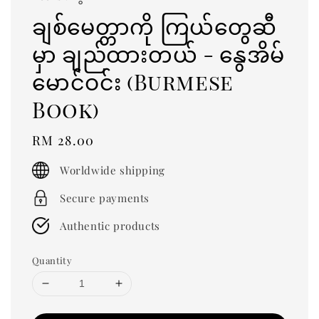
ချစ်မေတ္တာကို ကြယ်တွေဆီ
မှာ ချည်ထားတယ် - နွေအိမ်
မောင်ဝင်း (Burmese
Book)
Regular
RM 28.00
price
Worldwide shipping
Secure payments
Authentic products
Quantity