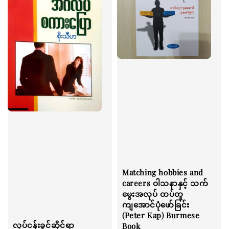
Matching hobbies and
careers ဝါသနာနှင့် သက်
မွေးအလုပ် ထပ်တူ
ကျအောင်ပုံဖော်ခြင်း
(Peter Kap) Burmese
လုပ်ငန်းခွင်ဆိုင်ရာ
Book