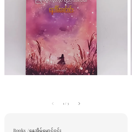
1
/
3
Books /နွေအိမ်မောင်ဝင်း