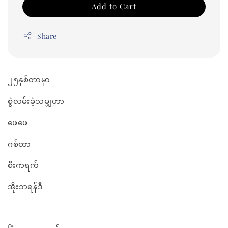
Add to Cart
Share
၂၅နှစ်တာမှာ
စွဲလမ်းခဲ့သမျှဟာ
ဖေဖေ
ဂစ်တာ
စီးကရက်
အိုးဘရန်ဒီ