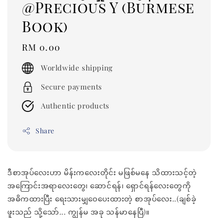
@Precious Y (Burmese
Book)
Regular
RM 0.00
price
Worldwide shipping
Secure payments
Authentic products
Share
ဒီစာအုပ်လေးဟာ မိန်းကလေးတိုင်း မဖြစ်မနေ သိထားသင့်တဲ့
အကြောင်းအရာလေးတွေ၊ ဆောင်ရန်၊ ရှောင်ရန်လေးတွေကို
အဓိကထားပြီး ရေးသားမျှဝေပေးထားတဲ့ စာအုပ်လေး..(ချစ်ခဲ့
ဖူးသည် သို့သော်... ကျွန်မ အခု သန်မာနေပြီ)။