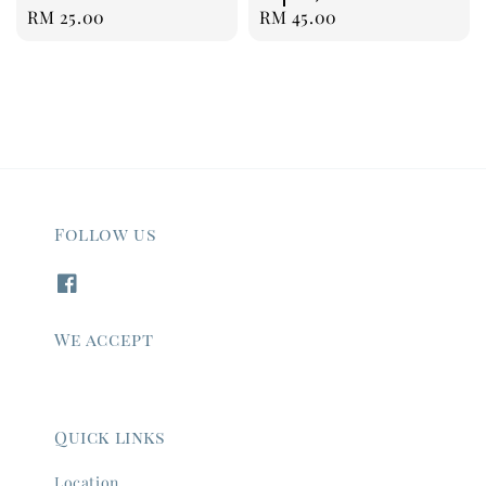
Regular
RM 25.00
Regular
RM 45.00
price
price
Follow us
We accept
Quick links
Location