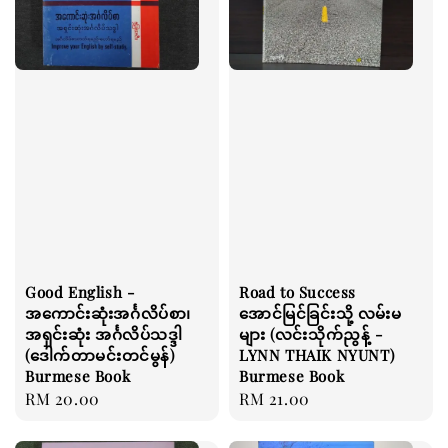
Good English -
Road to Success
အကောင်းဆုံးအင်္ဂလိပ်စာ၊
အောင်မြင်ခြင်းသို့ လမ်းမ
အရှင်းဆုံး အင်္ဂလိပ်သဒ္ဒါ
များ (လင်းသိုက်ညွန့် -
(ဒေါက်တာမင်းတင်မွန်)
LYNN THAIK NYUNT)
Burmese Book
Burmese Book
Regular
RM 20.00
Regular
RM 21.00
price
price