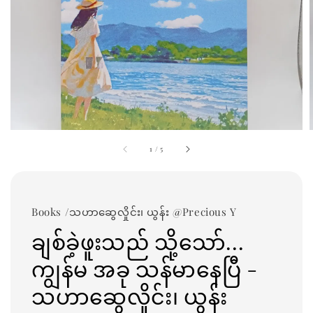
1
/
5
Books /သဟာဆွေလှိုင်း၊ ယွန်း @Precious Y
ချစ်ခဲ့ဖူးသည် သို့သော်...
ကျွန်မ အခု သန်မာနေပြီ -
သဟာဆွေလှိုင်း၊ ယွန်း