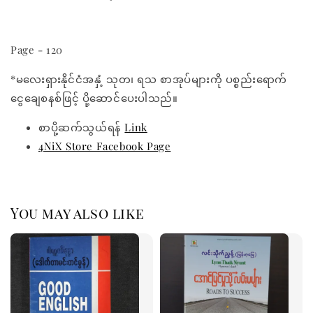
Page - 120
*မလေးရှားနိုင်ငံအနှံ့ သုတ၊ ရသ စာအုပ်များကို ပစ္စည်းရောက်
ငွေချေစနစ်ဖြင့် ပို့ဆောင်ပေးပါသည်။
စာပို့ဆက်သွယ်ရန်
Link
4NiX Store Facebook Page
You may also like