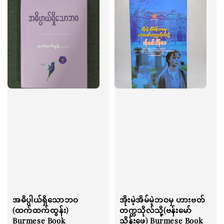
အဓိပ္ပါယ်ရှိသောဘဝ
အိုးမဲ့အိမ်မဲ့ဘဝမှ ဟားဗတ်
(ထက်ထက်ထွန်း)
တက္ကသိုလ်သို့(ဗန်းမော်
Burmese Book
သိန်းဖေ) Burmese Book