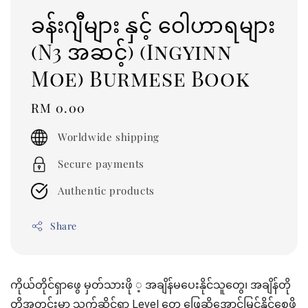
ခန်းဂျီများ နှင့် ဝေါဟာရများ
(N3 အဆင့်) (Ingyinn
Moe) Burmese Book
Regular
RM 0.00
price
Worldwide shipping
Secure payments
Authentic products
Share
ကိုယ်တိုင်ရှာဖွေ မှတ်သားဖို ့ အချိန်မပေးနိုင်သူတွေ၊ အချိန်တို
တိုအတွင်းမှာ သက်ဆိုင်ရာ Level တွေ ဖြေဆိုအောင်မြင်နိုင်စေဖို