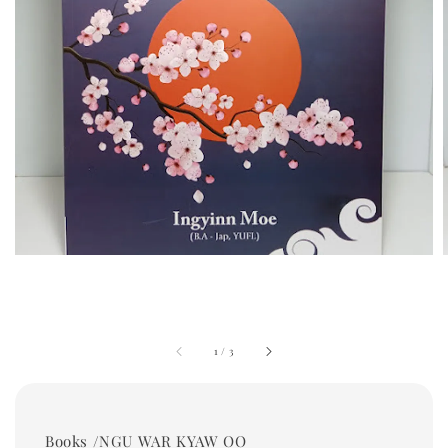
1
/
3
Books /NGU WAR KYAW OO