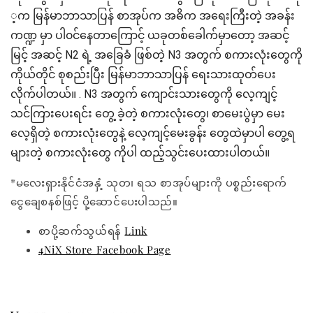
့က မြန်မာဘာသာပြန် စာအုပ်က အဓိက အရေးကြီးတဲ့ အခန်း
ကဏ္ဍ မှာ ပါ၀င်နေတာကြောင့် ယခုတစ်ခေါက်မှာတော့ အဆင့်
မြင့် အဆင့် N2 ရဲ့ အခြေခံ ဖြစ်တဲ့ N3 အတွက် စကားလုံးတွေကို
ကိုယ်တိုင် စုစည်းပြီး မြန်မာဘာသာပြန် ရေးသားထုတ်ပေး
လိုက်ပါတယ်။ . N3 အတွက် ကျောင်းသားတွေကို လေ့ကျင့်
သင်ကြားပေးရင်း တွေ့ ခဲ့တဲ့ စကားလုံးတွေ၊ စာမေးပွဲမှာ မေး
လေ့ရှိတဲ့ စကားလုံးတွေနဲ့ လေ့ကျင့်မေးခွန်း တွေထဲမှာပါ တွေ့ရ
များတဲ့ စကားလုံးတွေ ကိုပါ ထည့်သွင်းပေးထားပါတယ်။
*မလေးရှားနိုင်ငံအနှံ့ သုတ၊ ရသ စာအုပ်များကို ပစ္စည်းရောက်
ငွေချေစနစ်ဖြင့် ပို့ဆောင်ပေးပါသည်။
စာပို့ဆက်သွယ်ရန်
Link
4NiX Store Facebook Page