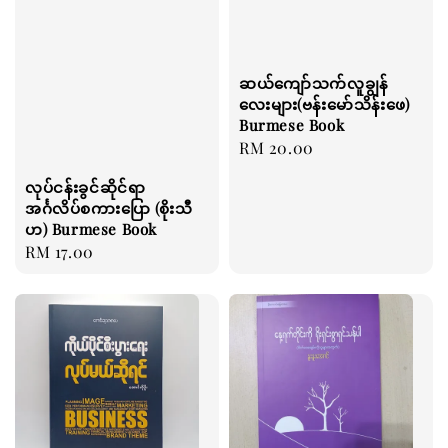
ဆယ်ကျော်သက်လူချွန်
လေးများ(ဗန်းမော်သိန်းဖေ)
Burmese Book
Regular
RM 20.00
price
လုပ်ငန်းခွင်ဆိုင်ရာ
အင်္ဂလိပ်စကားပြော (စိုးသီ
ဟ) Burmese Book
Regular
RM 17.00
price