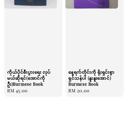
ကိုယ်ပိုင်စီးပွားရေး လုပ်
နေ့ရက်တိုင်းကို ရိုးရှင်းစွာ
မယ်ဆိုရင်(အောင်ကို
ရှင်သန်ပါ (နူးနူးအောင်)
ဦး)Burmese Book
Burmese Book
Regular
RM 45.00
Regular
RM 20.00
price
price