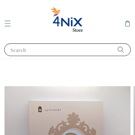
Search