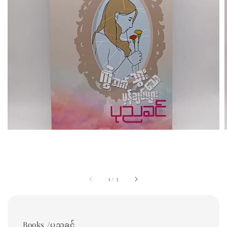
1
/
3
Books /ပုညခင်