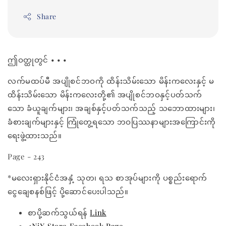
Share
ဤဝတ္ထုတွင် • • •
လက်မထပ်မီ အပျိုစင်ဘဝကို ထိန်းသိမ်းသော မိန်းကလေးနှင့် မ
ထိန်းသိမ်းသော မိန်းကလေးတို့၏ အပျိုစင်ဘဝနှင့်ပတ်သက်
သော ခံယူချက်များ၊ အချစ်နှင့်ပတ်သက်သည့် သဘောထားများ၊
ခံစားချက်များနှင့် ကြုံတွေ့ရသော ဘဝပြဿနာများအကြောင်းကို
ရေးဖွဲ့ထားသည်။
Page - 243
*မလေးရှားနိုင်ငံအနှံ့ သုတ၊ ရသ စာအုပ်များကို ပစ္စည်းရောက်
ငွေချေစနစ်ဖြင့် ပို့ဆောင်ပေးပါသည်။
စာပို့ဆက်သွယ်ရန်
Link