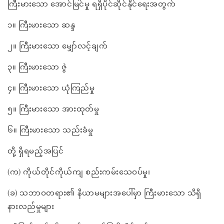
ကြီးမားသော အောင်မြင်မှု ရရှိပိုင်ဆိုင်နိုင်ရေးအတွက်
၁။ ကြီးမားသော ဆန္ဒ
၂။ ကြီးမားသော မျှော်လင့်ချက်
၃။ ကြီးမားသော ဇွဲ
၄။ ကြီးမားသော ယုံကြည်မှု
၅။ ကြီးမားသော အားထုတ်မှု
၆။ ကြီးမားသော သည်းခံမှု
တို့ ရှိရမည့်အပြင်
(က) ကိုယ်တိုင်ကိုယ်ကျ စည်းကမ်းသေဝပ်မှု၊
(ခ) သဘာဝတရား၏ နိယာမများအပေါ်မှာ ကြီးမားသော သိရှိ
နားလည်မှုများ