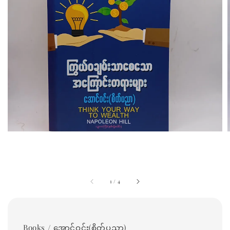
1
/
4
Books / အောင်ဝင်း(စိတ်ပညာ)