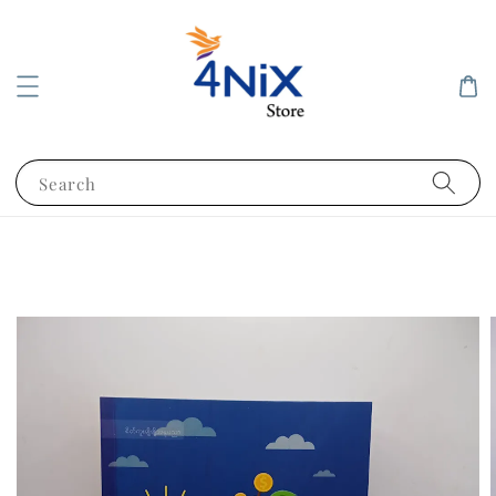
Search