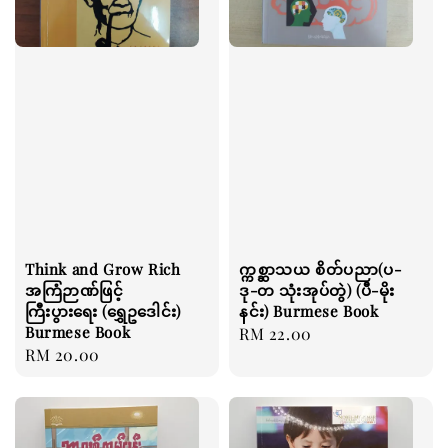
Think and Grow Rich
က္ကစ္ဆာသယ စိတ်ပညာ(ပ-
အကြံဉာဏ်ဖြင့်
ဒု-တ သုံးအုပ်တွဲ) (ပီ-မိုး
ကြီးပွားရေး (ရွှေဥဒေါင်း)
နင်း) Burmese Book
Burmese Book
Regular
RM 22.00
Regular
RM 20.00
price
price