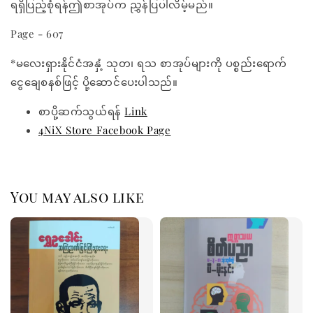
ရရှိပြည့်စုံရန်ဤစာအုပ်က ညွှန်ပြပါလိမ့်မည်။
Page - 607
*မလေးရှားနိုင်ငံအနှံ့ သုတ၊ ရသ စာအုပ်များကို ပစ္စည်းရောက်
ငွေချေစနစ်ဖြင့် ပို့ဆောင်ပေးပါသည်။
စာပို့ဆက်သွယ်ရန်
Link
4NiX Store Facebook Page
You may also like