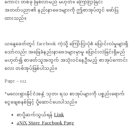
ကောင်း တစ်ခု ဖြစ်လာမည် မဟုတ်။ ကြော်ငြာခြင်း
အတတ်ပညာ၏ နည်းနာဗေဒများကို ဤစာအုပ်တွင် ဖော်ပြ
ထားသည်။
ယနေ့ခေတ်တွင် facebook ကဲ့သို့ ကြော်ငြာပုံစံ ပြောင်းလဲမှုများရှိ
သော်လည်း အခြေခံနည်းနာဗေဒများမှာမူ ပြောင်းလဲခြင်းရှိမည်
မဟုတ်၍ စာဖတ်သူအတွက် အသုံးဝင်နေဦးမည့် စာအုပ်ကောင်း
လေး တစ်အုပ်ဖြစ်ပါသည်။
Page - 112
*မလေးရှားနိုင်ငံအနှံ့ သုတ၊ ရသ စာအုပ်များကို ပစ္စည်းရောက်
ငွေချေစနစ်ဖြင့် ပို့ဆောင်ပေးပါသည်။
စာပို့ဆက်သွယ်ရန်
Link
4NiX Store Facebook Page