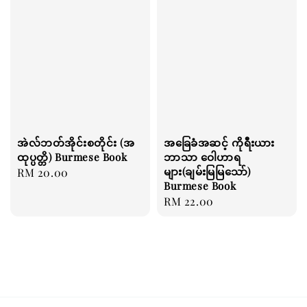
အဲလ်ဘတ်အိုင်းစတိုင်း (အ
အခြေခံအဆင့် ကိုရီးယား
ထုပ္ပတ္တိ) Burmese Book
ဘာသာ ဝေါဟာရ
များ(ချမ်းမြမြသော်)
Regular
RM 20.00
Burmese Book
price
Regular
RM 22.00
price