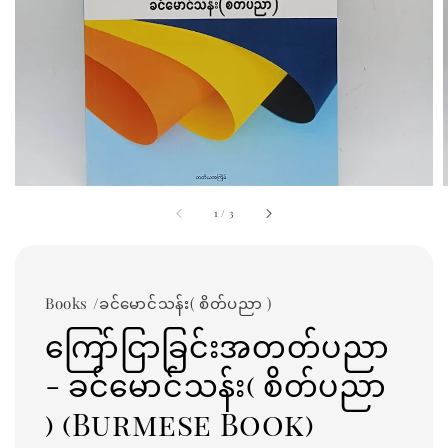
1
/
3
Books /ခင်မောင်သန်း( စိတ်ပညာ )
ကြော်ငြာခြင်းအတတ်ပညာ
- ခင်မောင်သန်း( စိတ်ပညာ
) (Burmese Book)