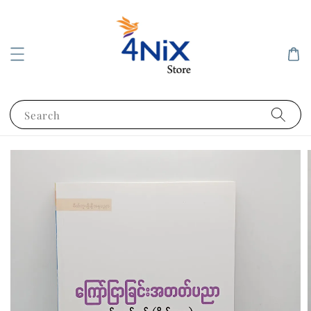
Search