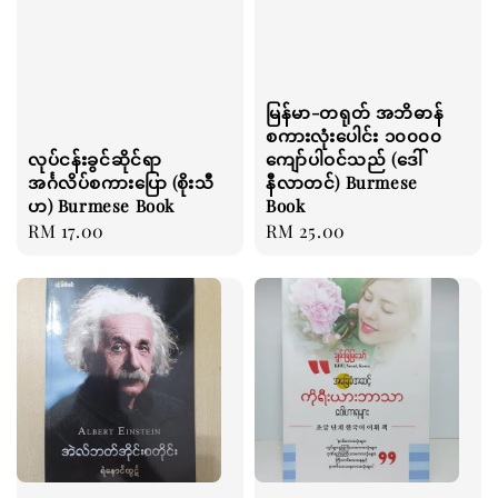
မြန်မာ-တရုတ် အဘိဓာန်
စကားလုံးပေါင်း ၁၀၀၀၀
ကျော်ပါဝင်သည် (ဒေါ်
လုပ်ငန်းခွင်ဆိုင်ရာ
နီလာတင်) Burmese
အင်္ဂလိပ်စကားပြော (စိုးသီ
Book
ဟ) Burmese Book
Regular
RM 25.00
Regular
RM 17.00
price
price