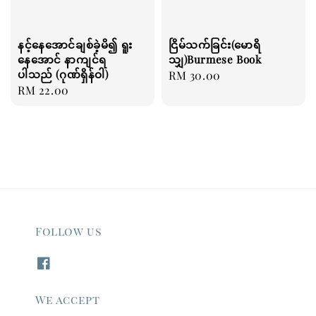
နင့်နေအောင်ချစ်ခဲ့မိ၍ ရူး
ငြိမ်သက်ခြင်း(မောရိ
နေအောင် နာကျင်ရ
သျှ)Burmese Book
ပါသည် (ဂုဏ်ရှိန်ဝါ)
Regular
RM 30.00
Regular
RM 22.00
price
price
Follow us
We accept