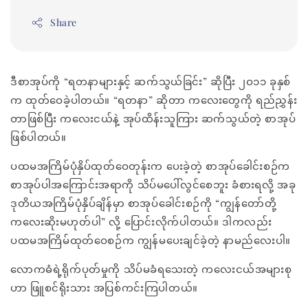
Share
ဒီစာအုပ်ကို “ရတနာများနှင့် ဆက်သွယ်ခြင်း” ဆိုပြီး ၂ဝ၁၁ ခုနှစ်
က ထုတ်ဝေခဲ့ပါတယ်။ “ရတနာ” ဆိုတာ ကလေးတွေကို ရည်ညွှန်း
တာဖြစ်ပြီး ကလေးငယ်နဲ့ အုပ်ထိန်းသူကြား ဆက်သွယ်တဲ့ စာအုပ်
ဖြစ်ပါတယ်။
ပထမအကြိမ်ပုံနှိပ်ထုတ်ဝေတုန်းက ပေးခဲ့တဲ့ စာအုပ်ခေါင်းစဉ်က
စာအုပ်ပါအကြောင်းအရာကို သိပ်မပေါ်လွင်စေဘူး ခံစားရလို့ အခု
ဒုတိယအကြိမ်ပုံနှိပ်ချိန်မှာ စာအုပ်ခေါင်းစဉ်ကို “ကျွန်တော်တို့
ကလေးဆိုးမဟုတ်ပါ” လို့ ပြောင်းလိုက်ပါတယ်။ ဒါကလည်း
ပထမအကြိမ်ထုတ်ဝေစဉ်က ကျွန်မပေးချင်ခဲ့တဲ့ နာမည်လေးပါ။
လောကဓံရဲ့ရိုက်ပုတ်မှုကို သိပ်မခံရသေးတဲ့ ကလေးငယ်အများစု
ဟာ ဖြူစင်ရိုးသား အပြစ်ကင်းကြပါတယ်။