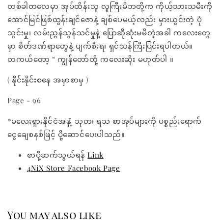
တစ်ခါတလေမှာ အုပ်ထိန်းသူ လူကြီးမိဘတို့က ကိုယ့်သားသမီးကို
အောင်မြင်ဖြစ်ထွန်းချင်ဇောနဲ့ ချစ်ပေမယ့်လည်း မှားယွင်းတဲ့ ပုံ
သွင်းမှု၊ လမ်းညွှန်သွန်သင်မှုနဲ့ ပြောဆိုဆုံးမမိတဲ့အခါ ကလေးတွေ
မှာ စိတ်ဒဏ်ရာတွေနဲ့ ပျက်စီးရ၊ ရှင်သန်ကြီးပြင်းရပါတယ်။
တကယ်တော့ “ ကျွန်‌တော်တို့ ကလေးဆိုး မဟုတ်ပါ ။
( နိုင်းနိုင်းစနေ အမှာစာမှ )
Page - 96
*မလေးရှားနိုင်ငံအနှံ့ သုတ၊ ရသ စာအုပ်များကို ပစ္စည်းရောက်
ငွေချေစနစ်ဖြင့် ပို့ဆောင်ပေးပါသည်။
စာပို့ဆက်သွယ်ရန်
Link
4NiX Store Facebook Page
You may also like