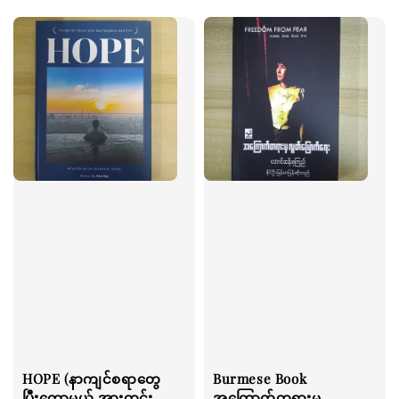
HOPE (နာကျင်စရာတွေ
Burmese Book
ပြီးတော့မယ် အားတင်း
အကြောက်တရားမှ