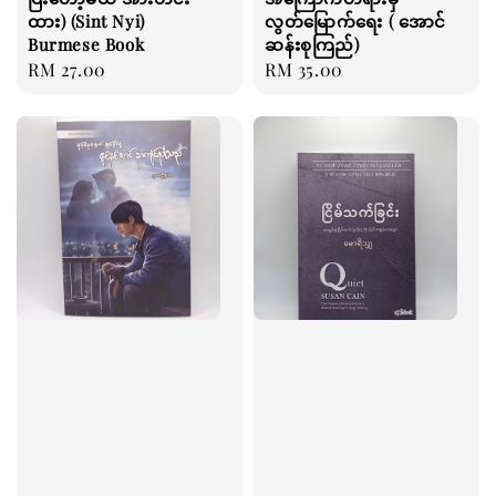
ထား) (Sint Nyi)
လွတ်မြောက်ရေး ( အောင်
Burmese Book
ဆန်းစုကြည်)
Regular
RM 27.00
Regular
RM 35.00
price
price