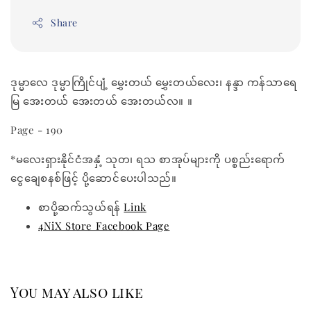
Share
ဒုမ္မာလေ ဒုမ္မာကြိုင်ပျံ့ မွှေးတယ် မွှေးတယ်လေး၊ နန္ဒာ ကန်သာရေ
မြ အေးတယ် အေးတယ် အေးတယ်လ။ ။
Page - 190
*မလေးရှားနိုင်ငံအနှံ့ သုတ၊ ရသ စာအုပ်များကို ပစ္စည်းရောက်
ငွေချေစနစ်ဖြင့် ပို့ဆောင်ပေးပါသည်။
စာပို့ဆက်သွယ်ရန်
Link
4NiX Store Facebook Page
You may also like