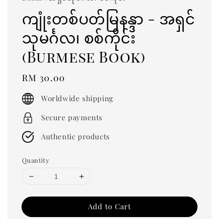
ကျုံးတစ်ပတ်မြနန္ဒာ - အရှင်
သုမင်္ဂလ၊ စစ်ကိုင်း
(Burmese Book)
Regular
RM 30.00
price
Worldwide shipping
Secure payments
Authentic products
Quantity
Add to Cart