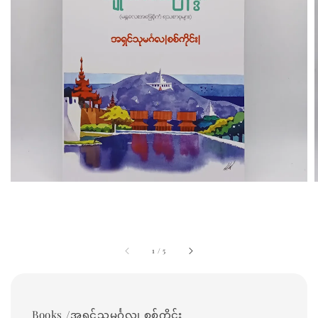
1
/
5
Books /အရှင်သုမင်္ဂလ၊ စစ်ကိုင်း