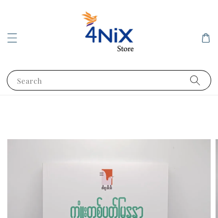
Search