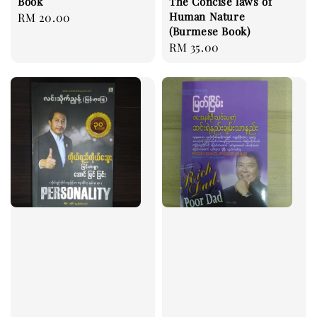
Book
The Concise laws of
Human Nature
Regular
RM 20.00
(Burmese Book)
price
Regular
RM 35.00
price