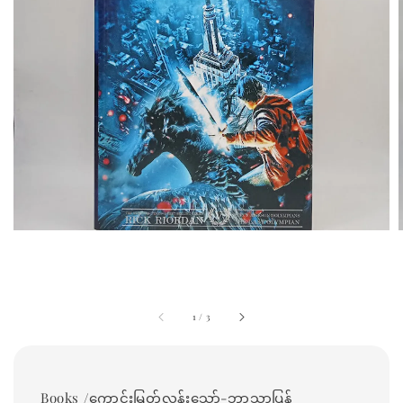
1
/
3
Books /ကောင်းမြတ်လွန်းသော်-ဘာသာပြန်