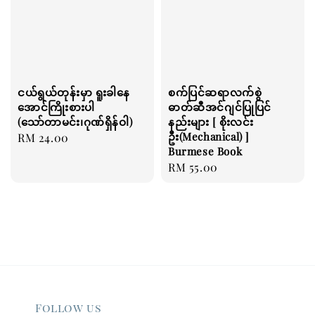
ငယ်ရွယ်တုန်းမှာ ရူးခါနေ
စက်ပြင်ဆရာလက်စွဲ
အောင်ကြိုးစားပါ
ဓာတ်ဆီအင်ဂျင်ပြုပြင်
(သော်တာမင်း၊ဂုဏ်ရှိန်ဝါ)
နည်းများ [ စိုးလင်း
ဦး(Mechanical) ]
Regular
RM 24.00
Burmese Book
price
Regular
RM 55.00
price
Follow us