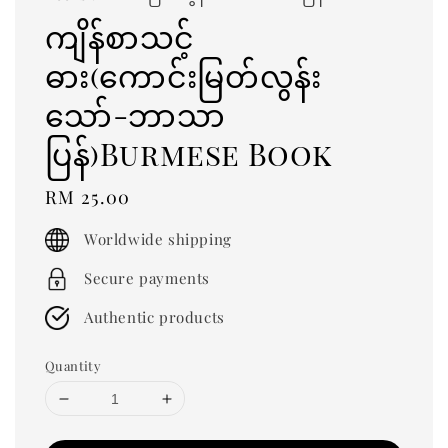
ကျိန်စာသင့်
ဓား(ကောင်းမြတ်လွန်း
သော်-ဘာသာ
ပြန်)Burmese Book
Regular
RM 25.00
price
Worldwide shipping
Secure payments
Authentic products
Quantity