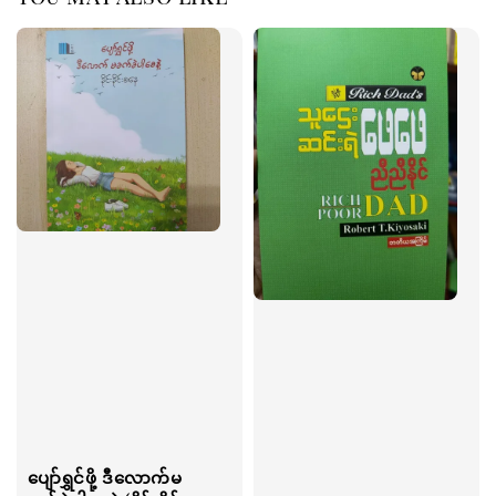
ပျော်ရွှင်ဖို့ ဒီလောက်မ