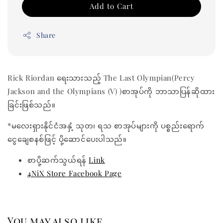
Add to Cart
Share
Rick Riordan ရေးသားသည့် The Last Olympian(Percy
Jackson and the Olympians (V) )စာအုပ်ကို ဘာသာပြန်ဆိုထား
ခြင်းဖြစ်သည်။
*မလေးရှားနိုင်ငံအနှံ့ သုတ၊ ရသ စာအုပ်များကို ပစ္စည်းရောက်
ငွေချေစနစ်ဖြင့် ပို့ဆောင်ပေးပါသည်။
စာပို့ဆက်သွယ်ရန်
Link
4NiX Store Facebook Page
You may also like