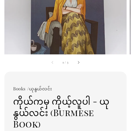
1
/
3
Books /ယုနွယ်လင်း
ကိုယ်ကမှ ကိုယ့်လူပါ - ယု
နွယ်လင်း (Burmese
Book)