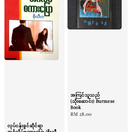
အကြင်သူသည်
(သိုးဆောင်း) Burmese
Book
Regular
RM 28.00
price
လုပ်ငန်းခွင်ဆိုင်ရာ
အင်္ဂလိပ်စကားပြော (စိုးသီ