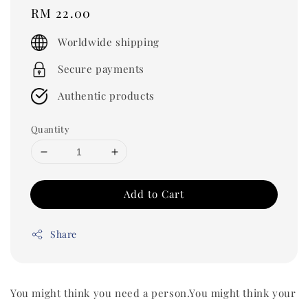
Regular
RM 22.00
price
Worldwide shipping
Secure payments
Authentic products
Quantity
Add to Cart
Share
You might think you need a person.You might think your