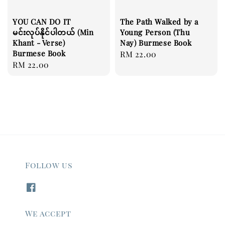
YOU CAN DO IT
The Path Walked by a
မင်းလုပ်နိုင်ပါတယ် (Min
Young Person (Thu
Khant - Verse)
Nay) Burmese Book
Burmese Book
Regular
RM 22.00
Regular
RM 22.00
price
price
Follow us
We accept