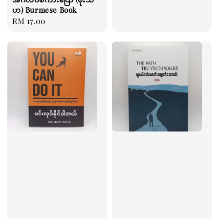
ဟ) Burmese Book
Regular
RM 17.00
price