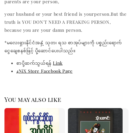
parents are your person,
your husband or your best friend is yourperson.But the
truth is YOU DON'T NEED A FREAKING PERSON,
because you are your damn person.
*မလေးရှားနိုင်ငံအနှံ့ သုတ၊ ရသ စာအုပ်များကို ပစ္စည်းရောက်
ငွေချေစနစ်ဖြင့် ပို့ဆောင်ပေးပါသည်။
စာပို့ဆက်သွယ်ရန်
Link
4NiX Store Facebook Page
You may also like