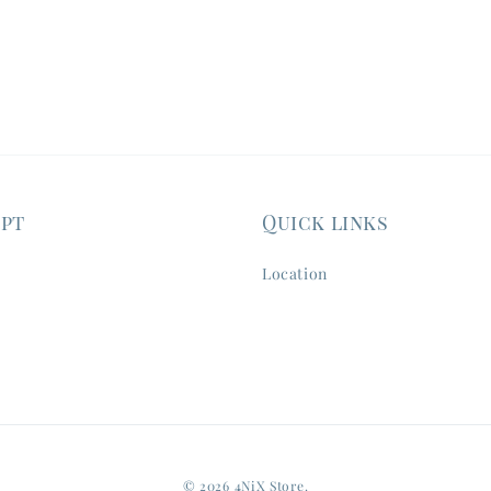
ept
Quick links
Location
© 2026 4NiX Store.