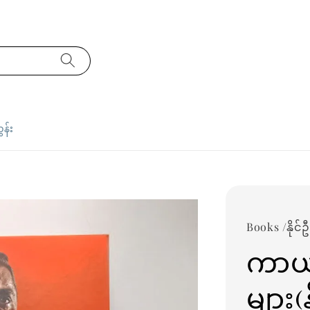
ှန်း
Books /နိုင
ကာယ
များ(န