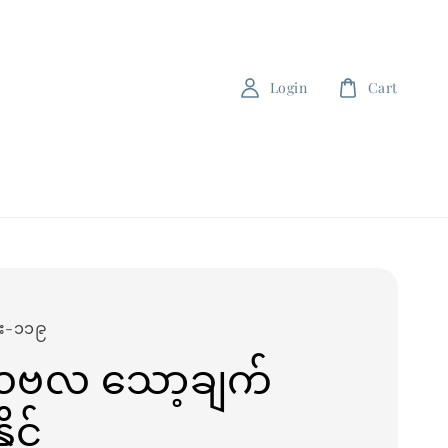
Login
Cart
်ဦး-၁၁၉
ဗလ သော့ချက်
ိုင်