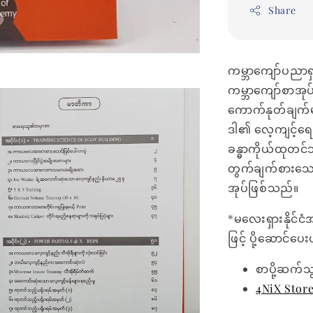
Share
ကမ္ဘာကျော်ပညာရှင
ကမ္ဘာကျော်စာအု
ကောက်နုတ်ချက်မျ
ဒါ၏ လေ့ကျင့်ရ
ခန္ဓာကိုယ်ထုတင်
တွက်ချက်စားသော
အုပ်ဖြစ်သည်။
*မလေးရှားနိုင်ငံ
ဖြင့် ပို့ဆောင်ပ
စာပို့ဆက်သ
4NiX Stor