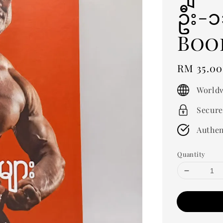
ဦး-
Boo
Regular
RM 35.00
price
Worldw
Secure
Authen
Quantity