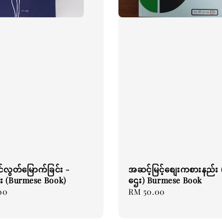
င်လွတ်မြောက်ခြင်း -
အဆင့်မြင့်စျေးကစားနည်း 
း (Burmese Book)
ဌေး) Burmese Book
00
Regular
RM 50.00
price