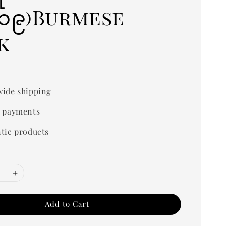
၁၁၉)Burmese
k
ide shipping
 payments
tic products
Add to Cart