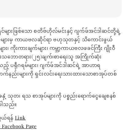
်များဖြစ်သော စတိဗ်ဟိုလ်မင်းနှင့် ဂျက်ဖ်အင်ဒါဆင်တို့ရဲ့
ပ်များမှ ကာယဗလဆိုင်ရာ ဗဟုသုတနှင့် သိကောင်းဖွယ်
ား၊ ကိုးကားချက်များ၊ ကမ္ဘာ့ကာယဗလဖခင်ကြီး ဂျိုးဝီ
ေးသဘောတရား(၂၅)ချက်၊စာရေးသူ အကြိုက်ဆုံး
သည့် ပရီုဂရမ်များ၊ ဂျက်ဖ်အင်ဒါဆင်ရဲ့ အာဟာရ
က်နည်းများကို ရှင်းလင်းရေးသားထားသောစာအုပ်တစ်
အနှံ့ သုတ၊ ရသ စာအုပ်များကို ပစ္စည်းရောက်ငွေချေစနစ်
ေးပါသည်။
ွယ်ရန်
Link
e Facebook Page