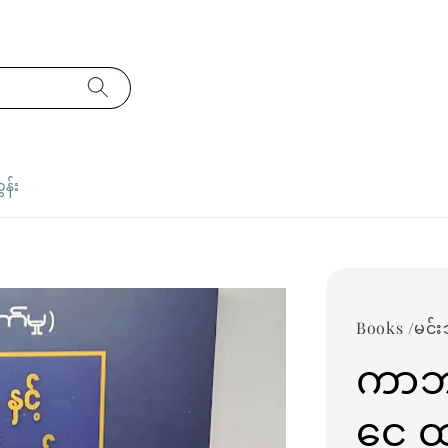
ှန်း
Books /မင်းသ
ကာဘရ
ငွေ့ 