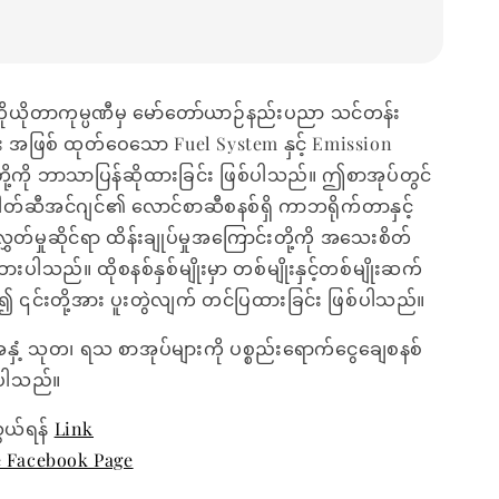
ယိုတာကုမ္ပဏီမှ မော်တော်ယာဉ်နည်းပညာ သင်တန်း
း အဖြစ် ထုတ်ဝေသော Fuel System နှင့် Emission
ို့ကို ဘာသာပြန်ဆိုထားခြင်း ဖြစ်ပါသည်။ ဤစာအုပ်တွင်
ါတ်ဆီအင်ဂျင်၏ လောင်စာဆီစနစ်ရှိ ကာဘရိုက်တာနှင့်
ွှတ်မှုဆိုင်ရာ ထိန်းချုပ်မှုအကြောင်းတို့ကို အသေးစိတ်
ားပါသည်။ ထိုစနစ်နှစ်မျိုးမှာ တစ်မျိုးနှင့်တစ်မျိုးဆက်
၍ ၎င်းတို့အား ပူးတွဲလျက် တင်ပြထားခြင်း ဖြစ်ပါသည်။
အနှံ့ သုတ၊ ရသ စာအုပ်များကို ပစ္စည်းရောက်ငွေချေစနစ်
ေးပါသည်။
ွယ်ရန်
Link
e Facebook Page