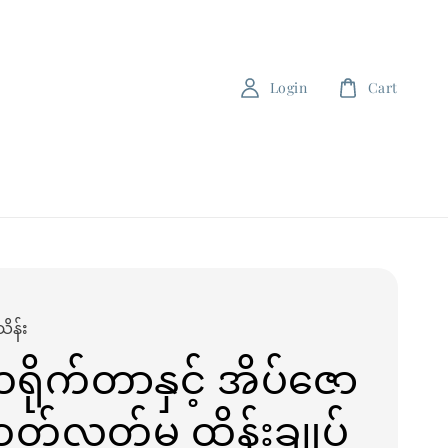
Login
Cart
ိန်း
ိုက်တာနှင့် အိပ်ဇော
ထုတ်လွှတ်မှု ထိန်းချုပ်