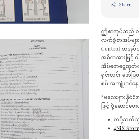
Share
ဤစာအုပ်သည် တို
လက်စွဲစာအုပ်မျာ
Control စာအုပ်တ
အဓိကအားဖြင့် ဓ
အိပ်ဇောငွေ့ထုတ်လ
ရှင်းလင်း ဖော်ပြထ
စပ် အကျုံးဝင်နေ
*မလေးရှားနိုင်ငံ
ဖြင့် ပို့ဆောင်ပ
စာပို့ဆက်သ
4NiX Stor