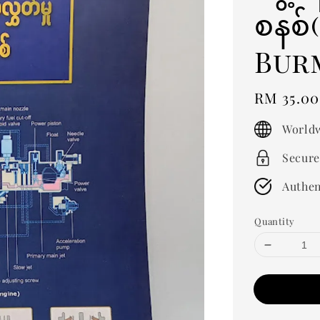
စနစ်(
Bur
Regular
RM 35.00
price
Worldw
Secure
Authen
Quantity