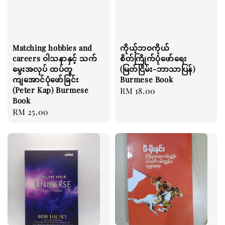
Matching hobbies and
ကိုယ့်ဘဝကိုယ်
careers ဝါသနာနှင့် သက်
စိတ်ကြိုက်ပုံဖော်ရေး
မွေးအလုပ် ထပ်တူ
(မြတ်ငြိမ်း-ဘာသာပြန်)
ကျအောင်ပုံဖော်ခြင်း
Burmese Book
(Peter Kap) Burmese
Regular
RM 18.00
Book
price
Regular
RM 25.00
price