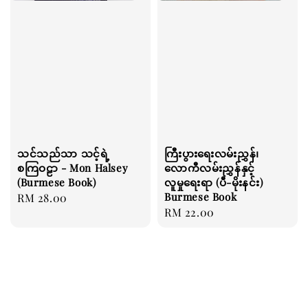
သင်သည်သာ သင့်ရဲ့
ကြီးပွားရေးလမ်းညွှန်၊
စကြဝဠာ - Mon Halsey
လောကီလမ်းညွှန်နှင့်
(Burmese Book)
လူမှုရေးရာ (ပီ-မိုးနင်း)
Burmese Book
Regular
RM 28.00
Regular
RM 22.00
price
price