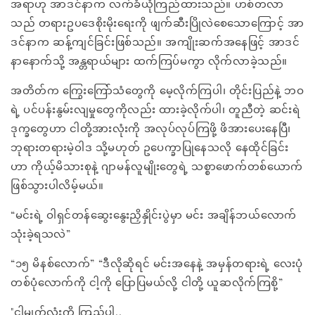
အရာဟု အာဒင်နာက လက်ခံယုံကြည်ထားသည်။ ဟစ်တလာ
သည် တရားဥပဒေစိုးမိုးရေးကို ဖျက်ဆီးပြိုလဲစေသောကြောင့် အာ
ဒင်နာက ဆန့်ကျင်ခြင်းဖြစ်သည်။ အကျိုးဆက်အနေဖြင့် အာဒင်
နာနောက်သို့ အန္တရာယ်များ ထက်ကြပ်မကွာ လိုက်လာခဲ့သည်။
အတိတ်က ကြွေးကြော်သံတွေကို မေ့လိုက်ကြပါ၊ တိုင်းပြည်နဲ့ ဘဝ
ရဲ့ ပင်ပန်းနွမ်းလျမှုတွေကိုလည်း ထားခဲ့လိုက်ပါ၊ တူညီတဲ့ ဆင်းရဲ
ဒုက္ခတွေဟာ ငါတို့အားလုံးကို အလုပ်လုပ်ကြဖို့ ဖိအားပေးနေပြီ၊
ဘုရားတရားမဲ့ဝါဒ သို့မဟုတ် ဥပေက္ခာပြုနေသလို နေထိုင်ခြင်း
ဟာ ကိုယ့်မိသားစုနဲ့ ဂျာမန်လူမျိုးတွေရဲ့ သစ္စာဖောက်တစ်ယောက်
ဖြစ်သွားပါလိမ့်မယ်။
“မင်းရဲ့ ဝါရှင်တန်ဆွေးနွေးညှိနှိုင်းပွဲမှာ မင်း အချိန်ဘယ်လောက်
သုံးခဲ့ရသလဲ”
“၁၅ မိနစ်လောက်” “ဒီလိုဆိုရင် မင်းအနေနဲ့ အမှန်တရားရဲ့ လေးပုံ
တစ်ပုံလောက်ကို ငါ့ကို ပြောပြမယ်လို့ ငါတို့ ယူဆလိုက်ကြစို့”
"ငါ့မျက်လုံးကို ကြည့်ပါ..