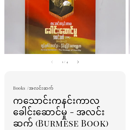
1
/
4
Books /အလင်းဆက်
ကသောင်းကနင်းကာလ
ခေါင်းဆောင်မှု - အလင်း
ဆက် (Burmese Book)