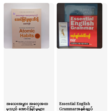
အသေးအမွှား အလေ့အထ
Essential English
မှသည် အောင်မြင်မှုများ
Grammarအနှစ်ချုပ်