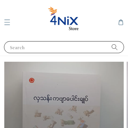
Search