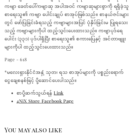
ကဗျာ ခေတ်ပေါ်ကဗျာဆု အပါအဝင် ကဗျာဆုများစွာကို ရရှိခဲ့သူ
စာရေးသူ၏ ကဗျာ ပေါင်းချုပ် စာအုပ်ဖြစ်သည်။ စာနယ်ဇင်းများ
တွင် ဖော်ပြခြင်းခံရသည့် ကဗျာများအပြင် ပုံနှိပ်ခြင်းမ ပြုရသေး
သည့် ကဗျာများကိုပါ ထည့်သွင်းပေးထားသည်။ ကဗျာပုဒ်ရေ
ပေါင်း (၃၃၁) ပုဒ်ပါရှိပြီး စာရေးသူ၏ စကားပြေနှင့် အင်တာဗျူး
များကိုပါ ထည့်သွင်းပေးထားသည်။
Page - 618
*မလေးရှားနိုင်ငံအနှံ့ သုတ၊ ရသ စာအုပ်များကို ပစ္စည်းရောက်
ငွေချေစနစ်ဖြင့် ပို့ဆောင်ပေးပါသည်။
စာပို့ဆက်သွယ်ရန်
Link
4NiX Store Facebook Page
You may also like