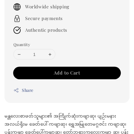
price
Worldwide shipping
Secure payments
Authentic products
Quantity
Add to Cart
Share
မန္တလေးစာဖတ်သူများ၏ အကြိုက်ဆုံးကဗျာဆု၊ ပျဉ်းမနား
အလယ်ရိုးမ ခေတ်ပေါ် ကဗျာဆု၊ ရွှေအမြုတေမဂ္ဂဇင်း ကဗျာဆု၊
ပန်းကဗျာ ခေတ်ပေါ်ကဗျာဆု၊ တော်ဘုရားကလေးကဗျာ ဆု၊ ပန်း