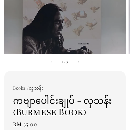
1
/
3
Books /လှသန်း
ကဗျာပေါင်းချုပ် - လှသန်း
(Burmese Book)
Regular
RM 55.00