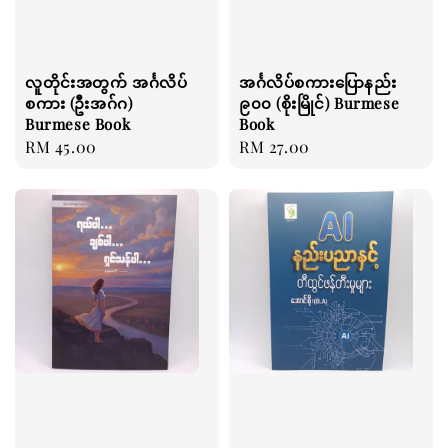
လူတိုင်းအတွက် အင်္ဂလိပ်
အင်္ဂလိပ်စကားပြောနည်း
စကား (ဦးအဂ်ဂ)
၉၀၀ (စိုးမြိုင်) Burmese
Burmese Book
Book
Regular
RM 45.00
Regular
RM 27.00
price
price