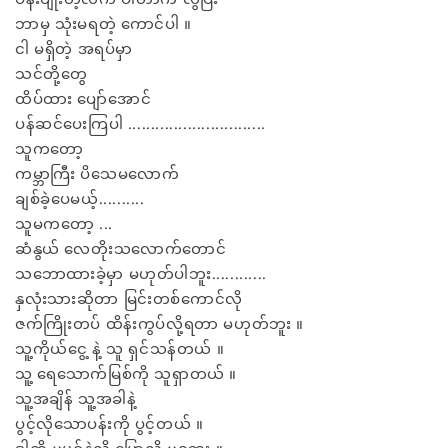
ဘာမှ သုံးမရတဲ့ ကောင်ပါ ။
ငါ မရှိတဲ့ အရပ်မှာ
သင်တို့တွေ
ထိပ်ထား ပျော်အောင်
ပန်ဆင်ပေးကြပါ ..............................
သူကတော့
ကမ္ဘာကြီး ပိသေမလောက်
ချစ်ခဲ့ပေမယ့်..........
သူမကတော့ ...
ဆံနွယ် လေတိုးသလောက်တောင်
သဘောထားခဲ့မှာ မဟုတ်ပါဘူး............
နှလုံးသားဆိုတာ မြင်းတစ်ကောင်လို
ဇက်ကြိုးတပ် ထိန်းကွပ်လို့ရတာ မဟုတ်ဘူး ။
သူ့ကိုယ်ငွေ့ နဲ့ သူ ရှင်သန်တယ် ။
သူ့ ရေသောက်မြစ်ကို သူရှာတယ် ။
သူ့အချိန် သူ့အခါနဲ့
ပွင့်လိုသောပန်းကို ပွင့်တယ် ။