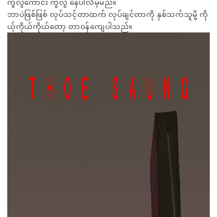
ကွဲလွဲကောင်း ကွဲလွဲ နေပါလိမ့်မည်။
ဘာပဲဖြစ်ဖြစ် လုပ်သင့်တာထက် လုပ်ချင်တာကို နှစ်သက်သူမို့ ကို
ယ့်ကိုယ်ကိုယ်တော့ တာဝန်ကျေပါသည်။