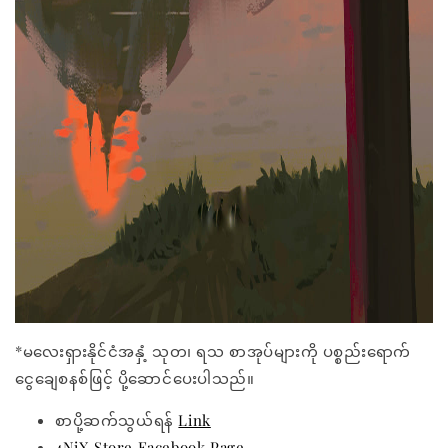
*မလေးရှားနိုင်ငံအနှံ့ သုတ၊ ရသ စာအုပ်များကို ပစ္စည်းရောက်
ငွေချေစနစ်ဖြင့် ပို့ဆောင်ပေးပါသည်။
စာပို့ဆက်သွယ်ရန်
Link
4NiX Store Facebook Page