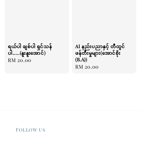
ရယ်ပါ ချစ်ပါ ရှင်သန်
AI နည်းပညာနှင့် တီထွင်
ပါ.....(နူးနူးအောင်)
ဖန်တီးမှုများ(အောင်စိုး
(B.A))
Regular
RM 20.00
Regular
RM 20.00
price
price
Follow us