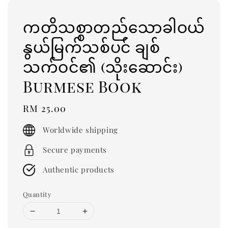
ကတိသစ္စာတည်သောခါဝယ်
နွယ်မြက်သစ်ပင် ချစ်
သက်ဝင်၏ (သိုးဆောင်း)
Burmese Book
Regular
RM 25.00
price
Worldwide shipping
Secure payments
Authentic products
Quantity