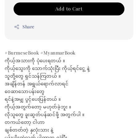
Add to Cart
Share
#BurmeseBook #MyanmarBook
ကိုယ့်အသားကို ပုံပေးရတယ် ။
ကိုယ့်သွေးကို သောက်သုံးပြီး ကိုယ့်ရင်ငွေ့ နဲ့
သူတို့တွေ ရှင်သန်ကြတယ် ။
အချိန်တန် အရွယ်ရောက်လာရင်
ဝေဆာသောပန်းတွေ
ရင်နဲ့အမျှ ပွင့်ပေးပြန်တယ် ။
ကိုယ့်အတွက်တော့ မဟုတ်ခဲ့ဘူး ။
လိုသူတွေ ခူးဆွတ်ပန်ဆင်ဖို့ အတွက်ပါ ။
တကယ်တော့ ငါဟာ
ချစ်တတ်တဲ့ နှလုံးသား နဲ့
ပန်းပျိုးတဲ့လက် ပါတာက လွဲပြီး