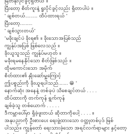
မြတ်နိုးပိုင်ခွင့်ရှိတယ် ။
ပြီးတော့ စိတ်ကူးနဲ့ ရူးပိုင်ခွင့်လည်း ရှိတာပါပဲ ။
" ချစ်တယ်......... ထိပ်ထားရယ် "
ပြီးတော့.........
" ချစ်သွားတယ်"
"မခိုးချင်ပဲ ခိုးရ၏ ။ ခိုးသောအပြစ်သည်
ကျွန်ုပ်အပြစ် ဖြစ်လေသည် ။
ခိုးယူသူသည် ကျွန်ုပ်မဟုတ် ။
မခိုးရမနေနိုင်သော စိတ်ဖြစ်သည် ။
ထိုမကောင်းသော အမိုက်
စိတ်ထား၏ နှိုးဆော်မှု့ကြောင့်
ဤပစ္စည်းကို ခိုးယူရပါသည်....... 😁 "
နောက်ဆုံး အနေနဲ့ တစ်ခုပဲ သိစေချင်တယ် . . . .
ထိပ်ထားကို တက်ကုန် ရွက်ကုန်
ချစ်ခဲ့သူ တစ်ယောက် . . . . .
ဒီကမ္ဘာပေါ်မှာ ရှိခဲ့ဖူးတယ် ဆိုတာကိုပေါ့ . . . . ။
အနုပညာကို ဦးစားပေး ရေးဖွဲ့ထားသော ဝတ္ထုတစ်ပုဒ် ဖြစ်
ပါသည်။ ကျွန်တော် ရေးသားခဲ့သော အရင်လက်ရာများ နှင့်တော့