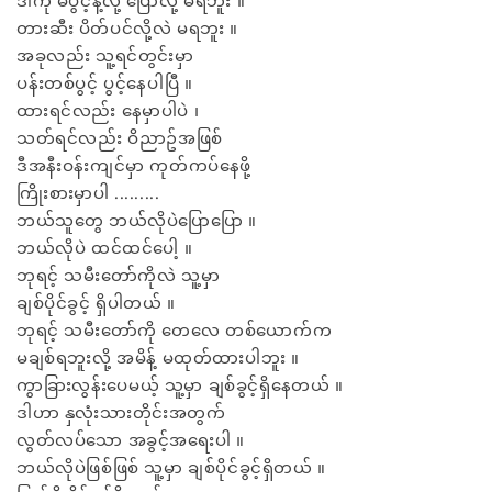
ဒါကို မပွင့်နဲ့လို့ ပြောလို့ မရဘူး ။
တားဆီး ပိတ်ပင်လို့လဲ မရဘူး ။
အခုလည်း သူ့ရင်တွင်းမှာ
ပန်းတစ်ပွင့် ပွင့်နေပါပြီ ။
ထားရင်လည်း နေမှာပါပဲ ၊
သတ်ရင်လည်း ဝိညာဥ်အဖြစ်
ဒီအနီးဝန်းကျင်မှာ ကုတ်ကပ်နေဖို့
ကြိုးစားမှာပါ .........
ဘယ်သူတွေ ဘယ်လိုပဲပြောပြော ။
ဘယ်လိုပဲ ထင်ထင်ပေါ့ ။
ဘုရင့် သမီးတော်ကိုလဲ သူ့မှာ
ချစ်ပိုင်ခွင့် ရှိပါတယ် ။
ဘုရင့် သမီးတော်ကို တေလေ တစ်ယောက်က
မချစ်ရဘူးလို့ အမိန့် မထုတ်ထားပါဘူး ။
ကွာခြားလွန်းပေမယ့် သူ့မှာ ချစ်ခွင့်ရှိနေတယ် ။
ဒါဟာ နှလုံးသားတိုင်းအတွက်
လွတ်လပ်သော အခွင့်အရေးပါ ။
ဘယ်လိုပဲဖြစ်ဖြစ် သူ့မှာ ချစ်ပိုင်ခွင့်ရှိတယ် ။