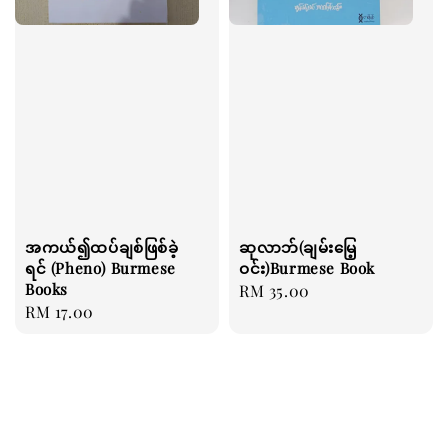
အကယ်၍ထပ်ချစ်ဖြစ်ခဲ့
ဆုလာဘ်(ချမ်းမြေ့
ရင် (Pheno) Burmese
ဝင်း)Burmese Book
Books
Regular
RM 35.00
Regular
RM 17.00
price
price