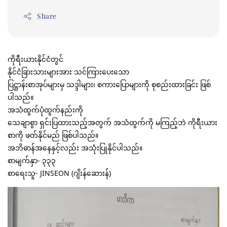
Share
ကိုရီးယားနိုင်ငံတွင်
နိုင်ငံခြားသားများအား သင်ကြားပေးသော
ပြဋ္ဌာန်းစာအုပ်များမှ သဒ္ဒါများ၊ စကားပြောများကို စုစည်းထားခြင်း ဖြစ်
ပါသည်။
အသံထွက်ပုံထွက်နည်းကို
သေချာစွာ ရှင်းပြထားသည့်အတွက် အသံထွက်ကို မကြည့်ဘဲ ကိုရီးယား
စာကို ဖတ်နိုင်မည် ဖြစ်ပါသည်။
အဘိဓာန်အနေနှင့်လည်း အသုံးပြုနိုင်ပါသည်။
စာမျက်နှာ- ၃၃၃
စာရေးသူ- JINSEON (ဂျိးန်ဆေားန်)