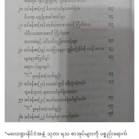
*မလေးရှားနိုင်ငံအနှံ့ သုတ၊ ရသ စာအုပ်များကို ပစ္စည်းရောက်