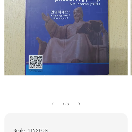
1
/
5
Books /JINSEON