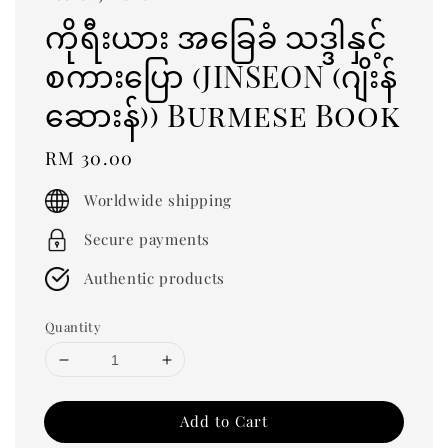
ကိုရီးယား အခြေခံ သဒ္ဒါနှင့်
စကားပြော (JINSEON (ဂျိးန်
ဆေားန်)) Burmese Book
Regular
RM 30.00
price
Worldwide shipping
Secure payments
Authentic products
Quantity
Add to Cart