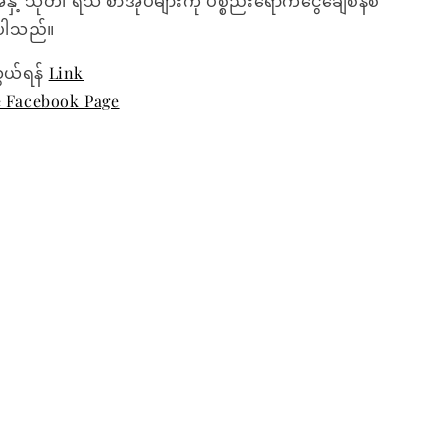
အနှံ့ သုတ၊ ရသ စာအုပ်များကို ပစ္စည်းရောက်ငွေချေစနစ်
ေးပါသည်။
ွယ်ရန်
Link
e Facebook Page