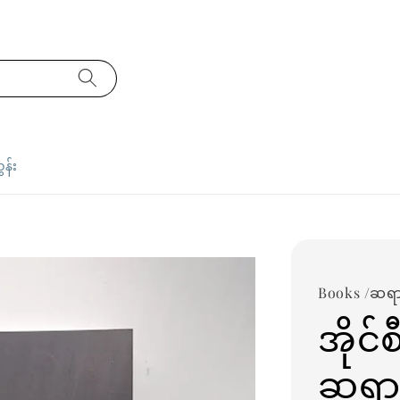
ှန်း
Books /ဆရာ
အိုင်
ဆရာ