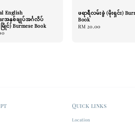
al English
ဖရာရီလမ်းခွဲ (မိုးရှင်း) Bu
အနှစ်ချုပ်အင်္ဂလိပ်
Book
ိုးမြိုင်) Burmese Book
Regular
RM 20.00
00
price
ept
Quick links
Location