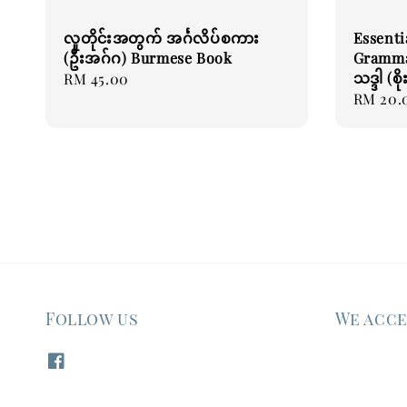
လူတိုင်းအတွက် အင်္ဂလိပ်စကား
Essenti
(ဦးအဂ်ဂ) Burmese Book
Grammar
သဒ္ဒါ (စ
Regular
RM 45.00
Regular
RM 20.
price
price
Follow us
We acc