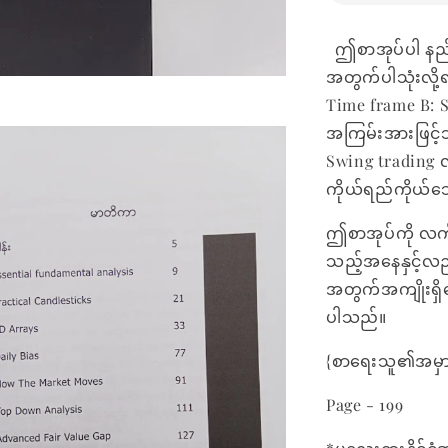
ဤစာအုပ်ပါ နည်း
အတွက်ပါသုံးလို
Time frame B: 
အကြမ်းအားဖြင့်သ
Swing trading လု
ကိုယ်ရည်ကိုယ်သွ
ဤစာအုပ်ကို လက်တ
သည့်အနေနှင့်လည်
အတွက်အကျိုးရှိသ
ပါသည်။
{စာရေးသူ၏အမှာ
Page - 199