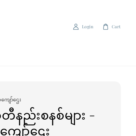
Login
Cart
ကျော်ဌေး
စီတီနည်းစနစ်များ -
ကျော်ဌေး