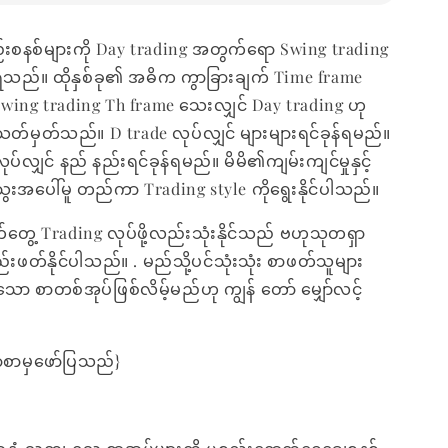
စနစ်များကို Day trading အတွက်ရော Swing trading
့ရသည်။ ထိုနှစ်ခု၏ အဓိက ကွာခြားချက် Time frame
Swing trading Th frame သေးလျှင် Day trading ဟု
တ်မှတ်သည်။ D trade လုပ်လျှင် များများရင်ခုန်ရမည်။
ပ်လျှင် နည် နည်းရင်ခုန်ရမည်။ မိမိ၏ကျမ်းကျင်မှုနှင့်
ေးအပေါ်မူ တည်ကာ Trading style ကိုရွေးနိုင်ပါသည်။
ွေ့ Trading လုပ်ဖို့လည်းသုံးနိုင်သည် ဗဟုသုတရှာ
းဖတ်နိုင်ပါသည်။ . မည်သို့ပင်သုံးသုံး စာဖတ်သူများ
ော စာတစ်အုပ်ဖြစ်လိမ့်မည်ဟု ကျွန် တော် မျှော်လင့်
စာမှဖော်ပြသည်}