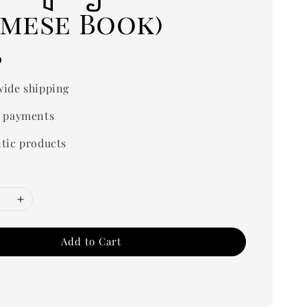
rmese Book)
0
ide shipping
 payments
tic products
Add to Cart