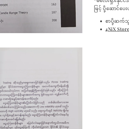
*မလေးရှားနိုင်ငံ
ဖြင့် ပို့ဆောင်ပ
စာပို့ဆက်သ
4NiX Stor