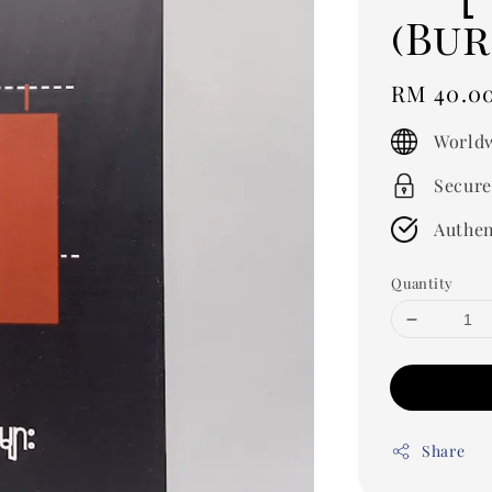
(Bu
Regular
RM 40.0
price
Worldw
Secure
Authen
Quantity
Share