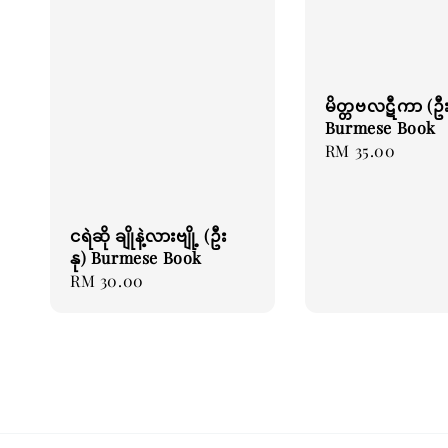
မိတ္တဗလဋီကာ (ဦး
Burmese Book
Regular
RM 35.00
price
ငရဲဆို ချိုနဲ့လားဗျို့ (ဦး
နု) Burmese Book
Regular
RM 30.00
price