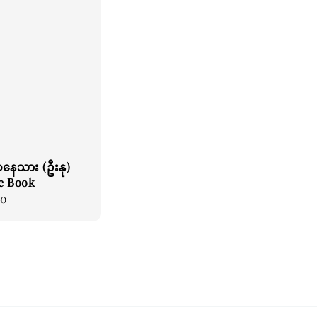
ေသား (ဦးနု)
e Book
00