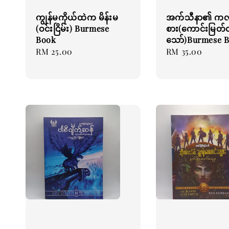
ကျွန်မကိုယ်ထဲက မိန်းမ
အက်သီနာ၏ ကလဲ
(ဝင်းငြိမ်း) Burmese
စား(ကောင်းမြတ်လ
Book
သော်)Burmese 
Regular
RM 25.00
Regular
RM 35.00
price
price