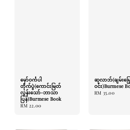
မှော်ဝင်္ကပါ
ဆုလာဘ်(ချမ်းမြေ
တိုက်ပွဲ(ကောင်းမြတ်
ဝင်း)Burmese B
လွန်းသော်-ဘာသာ
Regular
RM 35.00
ပြန်)Burmese Book
price
Regular
RM 22.00
price