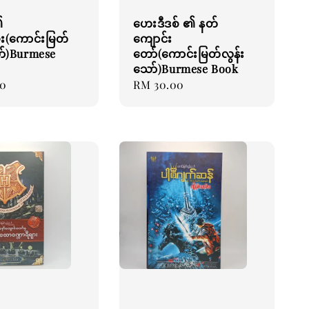
၏
ဟေးဒီဒစ် ၏ နတ်
်း(ကောင်းမြတ်
ကျောင်း
ာ်)Burmese
တော်(ကောင်းမြတ်လွန်း
သော်)Burmese Book
00
Regular
RM 30.00
price