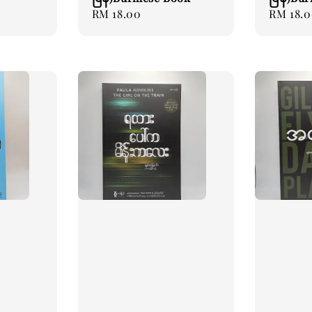
Regular
RM 18.00
Regular
RM 18.
price
price