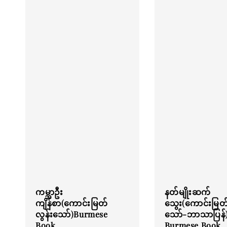
ကမ္ဘာဦး
နတ်မျိုးဆက်
ကျိန်စာ(ကောင်းမြတ်
သွေး(‌ကောင်းမြတ်
လွန်းသော်)Burmese
သော်-ဘာသာပြန်
Book
Burmese Book