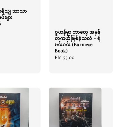
ရိသျှ ဘာသာ
ုပ်များ
0
ဝူဟန်မှာ ဘာတွေ အမှန်
တကယ်ဖြစ်ခဲ့သလဲ - ရဲ
မင်းဝင်း (Burmese
Book)
Regular
RM 55.00
price