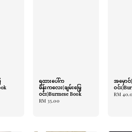
့
ရထားပေါ်က
အမှောင်(
ook
မိန်းကလေး(ချမ်းမြေ့
ဝင်း)Bu
ဝင်း)Burmese Book
Regular
RM 40.
Regular
RM 35.00
price
price