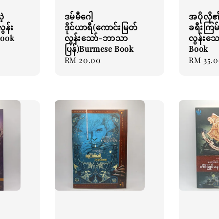
့
ဒမ်မီဂေါ့
အပိုလို
ွန်း
ဒိုင်ယာရီ(ကောင်းမြတ်
ခရီးကြမ
Book
လွန်းသော်-ဘာသာ
လွန်းသေ
ပြန်)Burmese Book
Book
Regular
RM 20.00
Regular
RM 35.
price
price