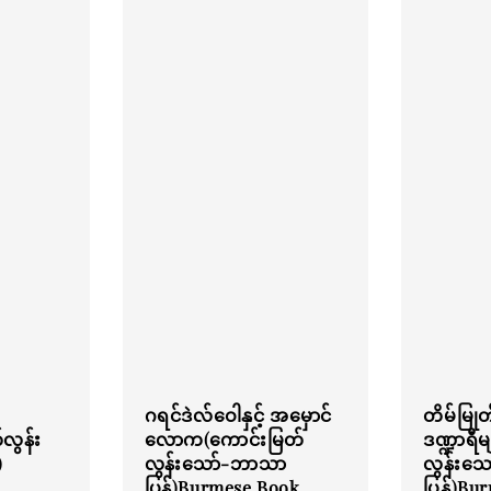
ဂရင်ဒဲလ်ဝေါနှင့် အမှောင်
တိမ်မြ
လွန်း
လောက(ကောင်းမြတ်
ဒဏ္ဍာရီ
)
လွန်းသော်-ဘာသာ
လွန်းသ
ပြန်)Burmese Book
ပြန်)Bu