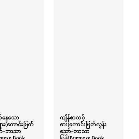
ုတ်နေသော
ကျိန်စာသင့်
များ(ကောင်းမြတ်
ဓား(ကောင်းမြတ်လွန်း
ော်-ဘာသာ
သော်-ဘာသာ
rmese Book
ပြန်)Burmese Book