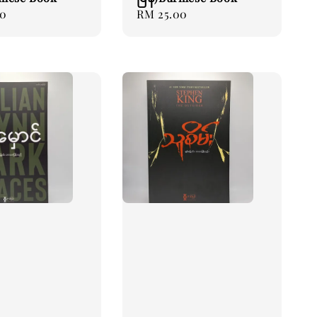
00
Regular
RM 25.00
price