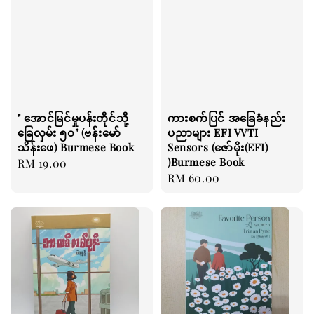
" အောင်မြင်မှုပန်းတိုင်သို့
ကားစက်ပြင် အခြေခံနည်း
ခြေလှမ်း ၅၀" (ဗန်းမော်
ပညာများ EFI VVTI
သိန်းဖေ) Burmese Book
Sensors (ဇော်မိုး(EFI)
)Burmese Book
Regular
RM 19.00
Regular
RM 60.00
price
price