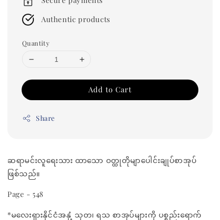
Secure payments
Authentic products
Quantity
Add to Cart
Share
ဆရာမင်းလူရေးသား ထာသော ဝတ္ထုတိုမျာပေါင်းချုပ်စာအုပ်
ဖြစ်သည်။
Page - 548
*မလေးရှားနိုင်ငံအနှံ့ သုတ၊ ရသ စာအုပ်များကို ပစ္စည်းရောက်