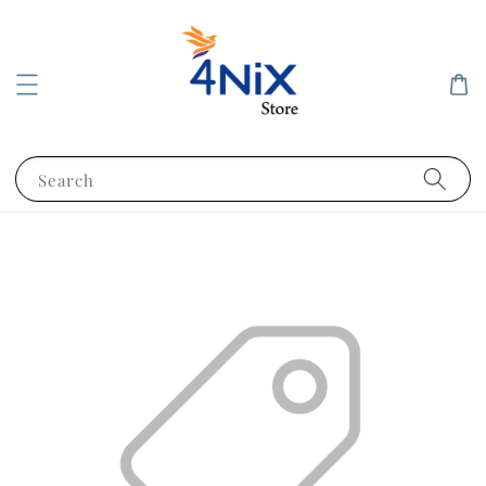
Search