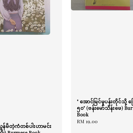
" အောင်မြင်မှုပန်းတိုင်သို့ ခ
၅၀" (ဗန်းမော်သိန်းဖေ) Bu
Book
Regular
RM 19.00
ွန်မိတဲ့ကံတစ်ပါးဟာမင်း
price
ညို) Burmese Book