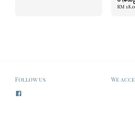
Regular
RM 18.
price
Follow us
We acc