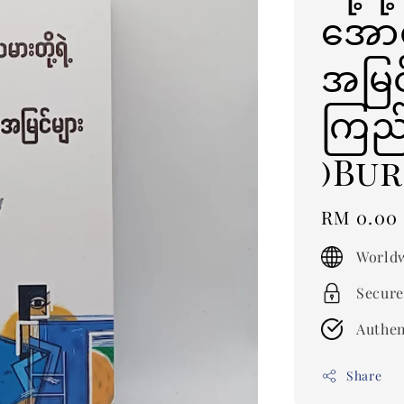
အောင
အမြင
ကြည်
)Bu
Regular
RM 0.00
price
Worldw
Secure
Authen
Share