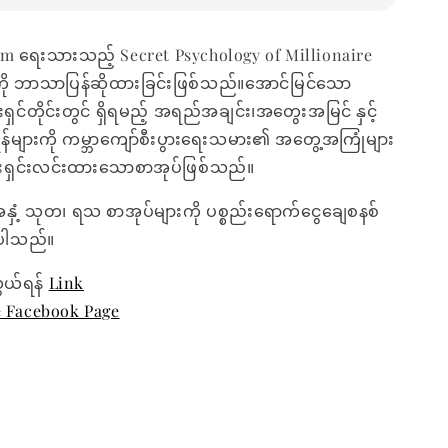
im ရေးသားသည့် Secret Psychology of Millionaire
ကို ဘာသာပြန်ဆိုထားခြင်းဖြစ်သည်။အောင်မြင်သော
်းရှင်တိုင်းတွင် ရှိရမည့် အရည်အချင်း၊အတွေးအမြင် နှင့်
ရန်များကို ကမ္ဘာကျော်စီးပွားရေးသမား၏ အတွေ့အကြုံများ
ားရှင်းလင်းထားသောစာအုပ်ဖြစ်သည်။
အနှံ့ သုတ၊ ရသ စာအုပ်များကို ပစ္စည်းရောက်ငွေချေစနစ်
ေးပါသည်။
ွယ်ရန်
Link
e Facebook Page