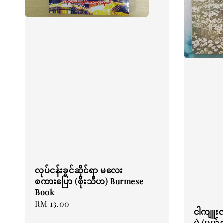
လုပ်ငန်းခွင်ဆိုင်ရာ မလေး
စကားပြော (စိုးသီဟ) Burmese
Book
Regular
RM 13.00
ငါကျူးလ
price
ပဲ (မယ်