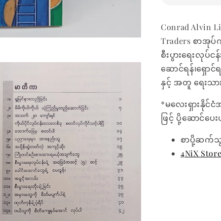
Conrad Alvin L
Traders စာအုပ်
စီးပွားရေးလုပ်ငန
ဆောင်ရန်၊ရှောင်
နှင့် အတူ ရေးသ
*မလေးရှားနိုင်ငံ
ဖြင့် ပို့ဆောင်ပ
စာပို့ဆက်သ
4NiX Stor