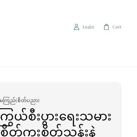
Login
Cart
မေကြည်(စိတ်ပညာ)
ကြွယ်စီးပွားရေးသမား
ဲ့ စိတ်ကူးစိတ်သန်းနဲ့