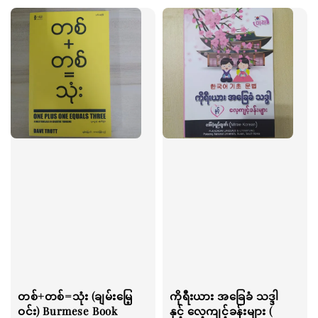
တစ်+တစ်=သုံး (ချမ်းမြေ့
ကိုရီးယား အခြေခံ သဒ္ဒါ
ဝင်း) Burmese Book
နှင့် လေ့ကျင့်ခန်းများ (