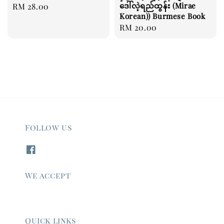
ဒေါ်လဲ့ရည်ထွန်း (Mirae
Regular
RM 28.00
Korean)) Burmese Book
price
Regular
RM 20.00
price
Follow us
We accept
Quick links