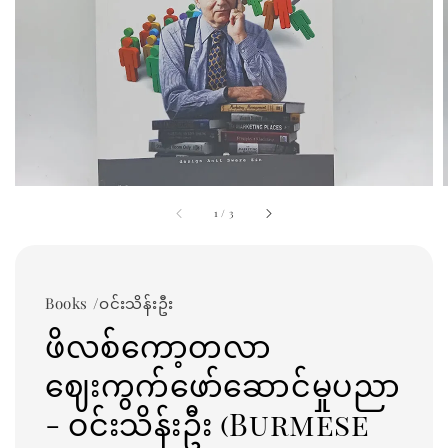
1
/
3
Books /ဝင်းသိန်းဦး
ဖိလစ်ကော့တလာ
ဈေးကွက်ဖော်ဆောင်မှုပညာ
- ဝင်းသိန်းဦး (Burmese