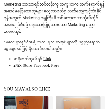
Marketing ဘာသာရပ်သင်တန်းကို တကူးတက တက်ရောက်ရန်
အဆင်မပြေသေးသူများ လေ့လာဖတ်ရှု လက်တွေ့ကျင့်သုံးနိုင်
ရန်အတွက် Marketing ဂုရုကြီး ဖိလစ်ကော့တလာကိုယ်တိုင်
အနှစ်ချုပ်စီစဉ် ရေးသားပြုစုထားသော Marketing ပညာ
ပေးစာအုပ်
*မလေးရှားနိုင်ငံအနှံ့ သုတ၊ ရသ စာအုပ်များကို ပစ္စည်းရောက်
ငွေချေစနစ်ဖြင့် ပို့ဆောင်ပေးပါသည်။
စာပို့ဆက်သွယ်ရန်
Link
4NiX Store Facebook Page
You may also like