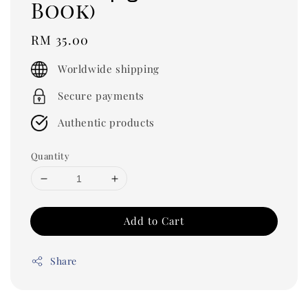
Book)
Regular
RM 35.00
price
Worldwide shipping
Secure payments
Authentic products
Quantity
Add to Cart
Share