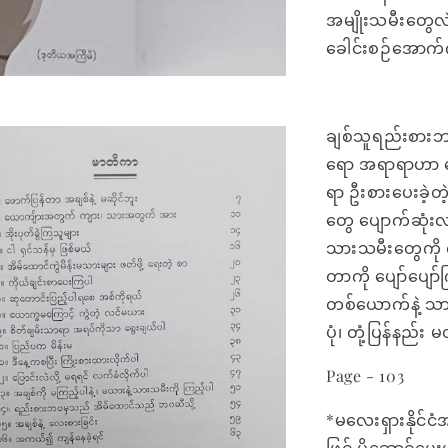
အမျိုးသမီးတွေလ
ခေါင်းစဉ်အောက်က
ချစ်သူရည်းစားဘ
ရော အရာရာဟာ ပ
ရာ ဦးစားပေးခဲ့တဲ
တွေ ပျောက်ဆုံးလ
သားသမီးတွေကို လ
တာကို ပျော်ပျော
တစ်ယောက်နဲ့ သာယ
ပုံ၊ တုံ့ပြန်နည်း
Page - 103
*မလေးရှားနိုင်ငံ
ဖြင့် ပို့ဆောင်ပ