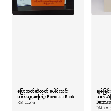
ချစ်ခြင်
ပြောတတ်ဆိုတတ် ပေါင်းသင်း
ဆက်ဆံခြ
တတ်သူ(ဖေမြင့်) Burmese Book
Burmes
Regular
RM 22.00
Regular
RM 20.
price