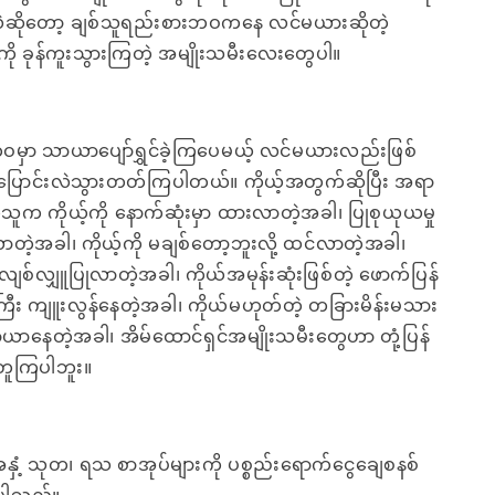
ဲဆိုတော့ ချစ်သူရည်းစားဘဝကနေ လင်မယားဆိုတဲ့
ို ခုန်ကူးသွားကြတဲ့ အမျိုးသမီးလေးတွေပါ။
ဝမှာ သာယာပျော်ရွှင်ခဲ့ကြပေမယ့် လင်မယားလည်းဖြစ်
ြောင်းလဲသွားတတ်ကြပါတယ်။ ကိုယ့်အတွက်ဆိုပြီး အရာ
့သူက ကိုယ့်ကို နောက်ဆုံးမှာ ထားလာတဲ့အခါ၊ ပြုစုယုယမှု
ာတဲ့အခါ၊ ကိုယ့်ကို မချစ်တော့ဘူးလို့ ထင်လာတဲ့အခါ၊
ျစ်လျှူပြုလာတဲ့အခါ၊ ကိုယ်အမုန်းဆုံးဖြစ်တဲ့ ဖောက်ပြန်
်ကြီး ကျူးလွန်နေတဲ့အခါ၊ ကိုယ်မဟုတ်တဲ့ တခြားမိန်းမသား
ာနေတဲ့အခါ၊ အိမ်ထောင်ရှင်အမျိုးသမီးတွေဟာ တုံ့ပြန်
 မတူကြပါဘူး။
အနှံ့ သုတ၊ ရသ စာအုပ်များကို ပစ္စည်းရောက်ငွေချေစနစ်
ေးပါသည်။