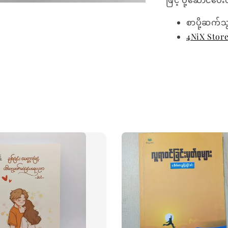
စာပို့ဆက်သ
4NiX Stor