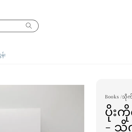
ှန်း
Books /သိုက်
ပိုးက
- သိ