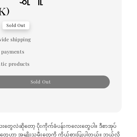
k)
Sold Out
ide shipping
 payments
tic products
Sold Out
တွေလဲဆိုတော့ ပိုးကိုက်ခံပန်းကလေးတွေပါ။ ဒီစာအုပ်
ွေဟာ အမျိုးသမီးတွေကို ကိုယ်စားပြုပါတယ်။ ဘယ်လို