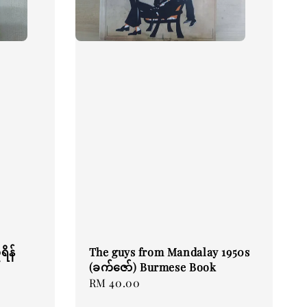
ရိန်
The guys from Mandalay 1950s
(ခက်ဇော်) Burmese Book
Regular
RM 40.00
price