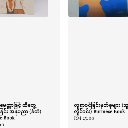
းမေတ္တာဖြင့် ထိတွေ့
လူရာဝင်ခြင်းမှတ်စုများ (သူ
င်း အနုပညာ (ခဲတံ)
လှိုင်ဝင်း) Burmese Book
e Book
Regular
RM 25.00
00
price