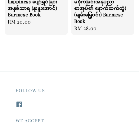
happiness ပျော်ရွှင်ခြင်း
မစိုက်ခြင်းအနုပညာ
အနှစ်သာရ (နူးနူးအောင်)
စာအုပ်၏ နောက်ဆက်တွဲ)
Burmese Book
(ချမ်းမြေ့ဝင်း) Burmese
Book
Regular
RM 20.00
Regular
RM 28.00
price
price
Follow us
We accept