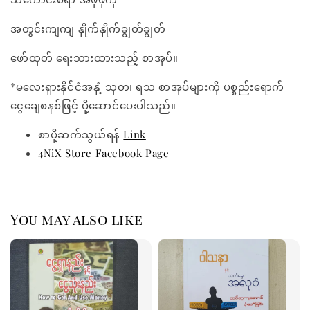
အတွင်းကျကျ နှိုက်နှိုက်ချွတ်ချွတ်
ဖော်ထုတ် ရေးသားထားသည့် စာအုပ်။
*မလေးရှားနိုင်ငံအနှံ့ သုတ၊ ရသ စာအုပ်များကို ပစ္စည်းရောက်
ငွေချေစနစ်ဖြင့် ပို့ဆောင်ပေးပါသည်။
စာပို့ဆက်သွယ်ရန်
Link
4NiX Store Facebook Page
You may also like