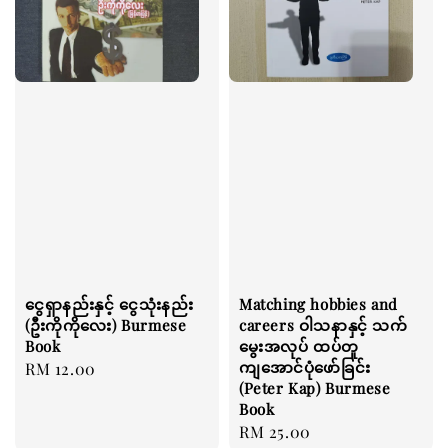
ငွေရှာနည်းနှင့် ငွေသုံးနည်း
Matching hobbies and
(ဦးကိုကိုလေး) Burmese
careers ဝါသနာနှင့် သက်
Book
မွေးအလုပ် ထပ်တူ
ကျအောင်ပုံဖော်ခြင်း
Regular
RM 12.00
(Peter Kap) Burmese
price
Book
Regular
RM 25.00