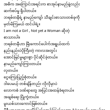
အဓိက အကြောင်းအရင်းက စာအုပ်နာမည်နဲ့လည်း
ဆက်စပ်မှု ရှိပါတယ်။
ဘရစ်တနီရဲ့ နာမည်ကျော် သီချင်းစာသားတစ်ခုကို
မှတ်မိကြမယ် ထင်ပါရဲ့။
I am not a Girl , Not yet a Woman ဆိုတဲ့
စာသားပါ။
ဘရစ်တနီဟာ မြီးကောင်ပေါက်အရွယ်ထက်
နည်းနည်းပဲပိုကြီးတဲ့ ကာလအတွင်း
အောင်မြင်မှုများစွာ ပိုင်ဆိုင်ခဲ့တယ်။
နာမည်ကျော်ကြားတယ်။
လှတယ်။
ငွေကြေးပြည့်စုံတယ်။
ဒါပေမယ့် တစ်ချိန်တည်း လိုလိုမှာပဲ
လောကဓံ ဒဏ်ရာတွေ အပြင်းအထန်ခံရတယ်။
အချစ်ရေး ပြိုကွဲတယ်။
မူးယစ်သားကောင်ဖြစ်တယ်။