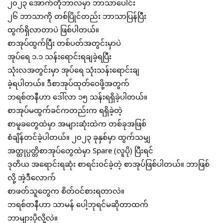
၂၀၂၃ အောက်တိုဘာလမှာ ဘာသာပေါင်း
၂၆ ဘာသာကို တစ်ပြိုင်တည်း ဘာသာပြန်ပြီး
ထွက်ရှိလာတာပဲ ဖြစ်ပါတယ်။
စာအုပ်ထွက်ပြီး တစ်ပတ်အတွင်းမှာပဲ
အုပ်ရေ ၁.၁ သန်းရောင်းရချခဲ့ရပြီး
သုံးလအတွင်းမှာ အုပ်ရေ သုံးသန်းရောင်းချ
ခဲ့ရပါတယ်။ ဒီစာအုပ်ထုတ်ဝေဖို့အတွက်
ဘရစ်တနီဟာ ဒေါ်လာ ၁၅ သန်းရရှိခဲ့ပါတယ်။
စာအုပ်မထွက်ခင်ကတည်းက ရရှိခဲ့တဲ့
စာမူခတွေထဲမှာ အများဆုံးထဲက တစ်ခုအဖြစ်
စံချိန်တင်ခဲ့ပါတယ်။ ၂၀၂၃ ခုနှစ်မှာ ထွက်သမျှ
အတ္ထုပ္ပတ္တိစာအုပ်တွေထဲမှာ Spare (လူပို) ပြီးရင်
ဒုတိယ အရောင်းရဆုံး စာရင်းဝင်ခဲ့တဲ့ စာအုပ်ဖြစ်ပါတယ်။ ဘာဖြစ်
လို့ အဲ့ဒီလောက်
စာဖတ်သူတွေက စိတ်ဝင်စားရတာလဲ။
ဘရစ်တနီဟာ သာမန် ပေါ့ဘုရင်မဆိုတာထက်
ဘာများပိုလို့လဲ။