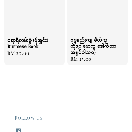
ဗုဒ္ဓနည်းကျ စိတ်ကု
ဖရာရီလမ်းခွဲ (မိုးရှင်း)
ထုံး(ပါမောက္ခ ဒေါက်တာ
Burmese Book
အရှင်ဝါသဝ)
Regular
RM 20.00
Regular
RM 25.00
price
price
Follow us