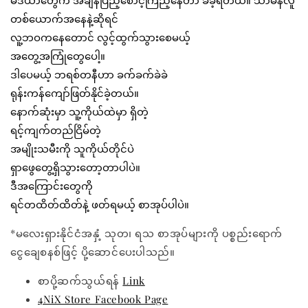
မီဒီယာတွေက အချိန်ပြည့်စောင့်ကြည့်နေတာ ခံခဲ့ရတယ်။ သာမန်လူ
တစ်ယောက်အနေနဲ့ဆိုရင်
လူ့ဘဝကနေတောင် လွင့်ထွက်သွားစေမယ့်
အတွေ့အကြုံတွေပေါ့။
ဒါပေမယ့် ဘရစ်တနီဟာ ခက်ခက်ခဲခဲ
ရုန်းကန်ကျော်ဖြတ်နိုင်ခဲ့တယ်။
နောက်ဆုံးမှာ သူ့ကိုယ်ထဲမှာ ရှိတဲ့
ရင့်ကျက်တည်ငြိမ်တဲ့
အမျိုးသမီးကို သူကိုယ်တိုင်ပဲ
ရှာဖွေတွေ့ရှိသွားတော့တာပါပဲ။
ဒီအကြောင်းတွေကို
ရင်တထိတ်ထိတ်နဲ့ ဖတ်ရမယ့် စာအုပ်ပါပဲ။
*မလေးရှားနိုင်ငံအနှံ့ သုတ၊ ရသ စာအုပ်များကို ပစ္စည်းရောက်
ငွေချေစနစ်ဖြင့် ပို့ဆောင်ပေးပါသည်။
စာပို့ဆက်သွယ်ရန်
Link
4NiX Store Facebook Page