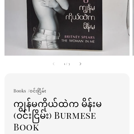
1
/
3
Books /ဝင်းငြိမ်း
ကျွန်မကိုယ်ထဲက မိန်းမ
(ဝင်းငြိမ်း) Burmese
Book