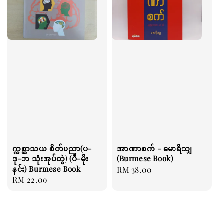
က္ကစ္ဆာသယ စိတ်ပညာ(ပ-
အာဏာစက် - မောရိသျှ
ဒု-တ သုံးအုပ်တွဲ) (ပီ-မိုး
(Burmese Book)
နင်း) Burmese Book
Regular
RM 38.00
Regular
RM 22.00
price
price