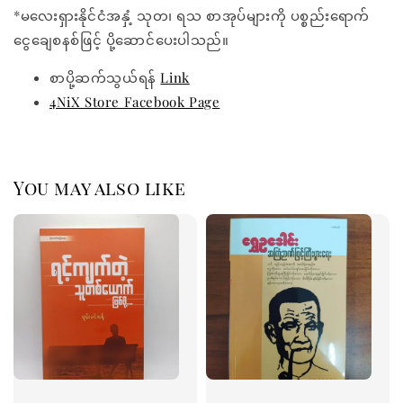
*မလေးရှားနိုင်ငံအနှံ့ သုတ၊ ရသ စာအုပ်များကို ပစ္စည်းရောက်
ငွေချေစနစ်ဖြင့် ပို့ဆောင်ပေးပါသည်။
စာပို့ဆက်သွယ်ရန်
Link
4NiX Store Facebook Page
You may also like