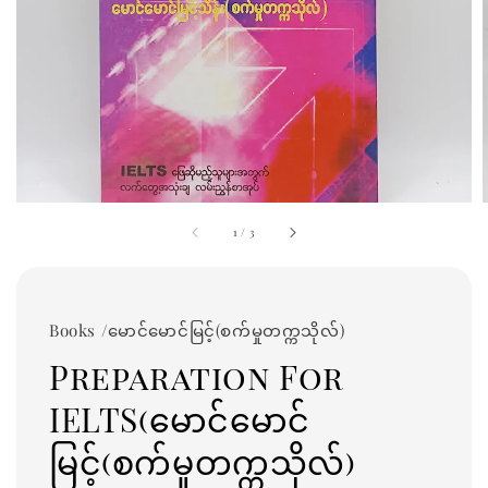
1
/
3
Books /မောင်မောင်မြင့်(စက်မှုတက္ကသိုလ်)
Preparation For
IELTS(မောင်မောင်
မြင့်(စက်မှုတက္ကသိုလ်)