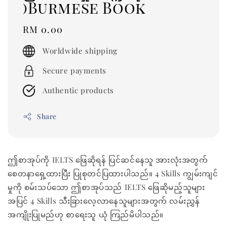
)Burmese Book
Regular
RM 0.00
price
Worldwide shipping
Secure payments
Authentic products
Share
ဤစာအုပ်ကို IELTS ဖြေဆိုရန် ပြင်ဆင်နေသူ အားလုံးအတွက်
စေတနာရှေ့ထားပြီး ပြုစုတင်ပြထားပါသည်။ 4 Skills ကျွမ်းကျင်
မှုကို စမ်းသပ်သော ဤစာအုပ်သည် IELTS ဖြေဆိုမည့်သူများ
အပြင် 4 Skills သီးခြားလေ့လာနေသူများအတွက် လမ်းညွှန်
အကျိုးပြုမည်ဟု စာရေးသူ ယုံ ကြည်မိပါသည်။