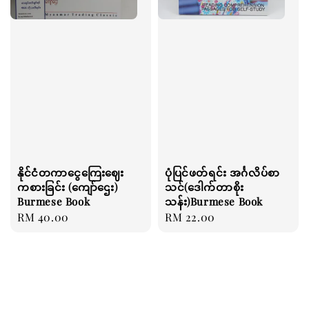
နိုင်ငံတကာငွေကြေးဈေး
ပုံပြင်ဖတ်ရင်း အင်္ဂလိပ်စာ
ကစားခြင်း (ကျော်ဌေး)
သင်(ဒေါက်တာစိုး
Burmese Book
သန်း)Burmese Book
Regular
RM 40.00
Regular
RM 22.00
price
price