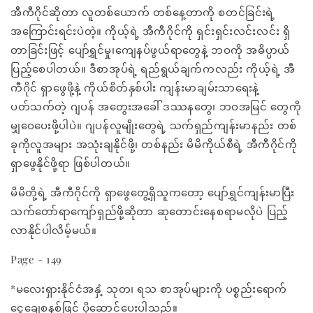
အီကီဂိုင်ဆိုတာ လူတစ်ယောက် တစ်နေ့တာကို စတင်ခြင်းရဲ့
အကြောင်းရင်းပဲတဲ့။ ကိုယ့်ရဲ့ အီကီဂိုင်ကို ရှင်းရှင်းလင်းလင်း ရှိ
တာခြင်းဖြင့် ပျော်ရွှင်မှု၊ကျေနပ်ဖွယ်ရာတွေနဲ့ ဘဝကို အဓိပ္ပာယ်
ပြည့်စေပါတယ်။ ဒီစာအုပ်ရဲ့ ရည်ရွယ်ချက်ကလည်း ကိုယ့်ရဲ့ အီ
ကီဂိုင် ရှာဖွေဖို့နဲ့ ကိုယ်စိတ်နှစ်ပါး ကျန်းမာချမ်းသာရေးနဲ့
ပတ်သက်တဲ့ ဂျပန် အတွေးအခေါ် ဒဿနတွေ၊ ဘဝအမြင် တွေကို
မျှဝေပေးဖို့ပါပဲ။ ဂျပန်လူမျိုးတွေရဲ့ သက်ရှည်ကျန်းမာနည်း တစ်
ခုကိုလူအများ အသုံးချနိုင်ဖို့၊ တစ်နည်း မိမိကိုယ်စီရဲ့ အီကီဂိုင်ကို
ရှာဖွေနိုင်ဖို့ရာ ဖြစ်ပါတယ်။
မိမိတို့ရဲ့ အီကီဂိုင်ကို ရှာဖွေတွေ့ရှိသူကတော့ ပျော်ရွှင်ကျန်းမာပြီး
သက်တော်ရာကျော်ရှည်ဖို့ဆိုတာ ဆုတောင်းနေစရာမလိုပဲ ပြည့်
လာနိုင်ပါလိမ့်မယ်။
Page - 149
*မလေးရှားနိုင်ငံအနှံ့ သုတ၊ ရသ စာအုပ်များကို ပစ္စည်းရောက်
ငွေချေစနစ်ဖြင့် ပို့ဆောင်ပေးပါသည်။