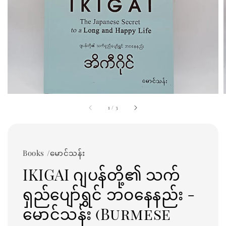
1
/
3
Books /မောင်သန်း
IKIGAI ဂျပန်တို့၏ သက်
ရှည်ပျော်ရွှင် ဘဝနေနည်း -
မောင်သန်း (Burmese