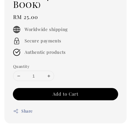
Book)
Regular
RM 25.00
price
Worldwide shipping
Secure payments
Authentic products
Quantity
Add to Cart
Share