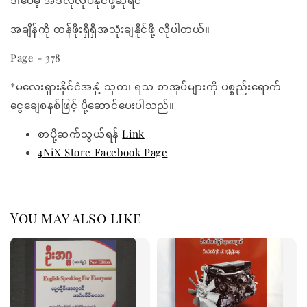
ဒါပေမဲ့ အဲဒီလိုလုပ်နိုင်ဖို့ဆိုရင်
အချိန်ကို တန်ဖိုးရှိရှိအသုံးချနိုင်ဖို့ လိုပါတယ်။
Page - 378
*မလေးရှားနိုင်ငံအနှံ့ သုတ၊ ရသ စာအုပ်များကို ပစ္စည်းရောက်
ငွေချေစနစ်ဖြင့် ပို့ဆောင်ပေးပါသည်။
စာပို့ဆက်သွယ်ရန်
Link
4NiX Store Facebook Page
You may also like