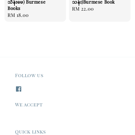
သိန်းဖေ) Burmese
သန်း)Burmese Book
Books
Regular
RM 22.00
Regular
RM 18.00
price
price
Follow us
We accept
Quick links