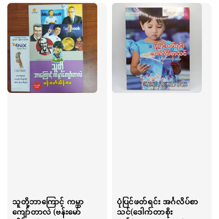
သူတို့ဘာကြောင့် ကမ္ဘာ
ပုံပြင်ဖတ်ရင်း အင်္ဂလိပ်စာ
ကျော်တာလဲ (ဗန်းမော်
သင်(ဒေါက်တာစိုး