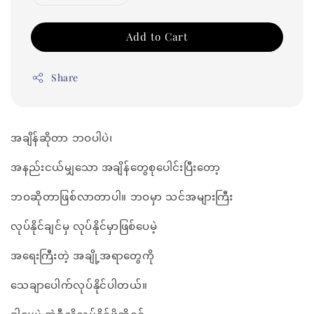
Add to Cart
Share
အချိန်ဆိုတာ ဘဝပါပဲ၊
အနည်းငယ်မျှသော အချိန်တွေစုပေါင်းပြီးတော့
ဘဝဆိုတာဖြစ်လာတာပါ။ ဘဝမှာ သင်အများကြီး
လုပ်နိုင်ချင်မှ လုပ်နိုင်မှာဖြစ်ပေမဲ့
အရေးကြီးတဲ့ အချို့အရာတွေကို
သေချာပေါက်လုပ်နိုင်ပါတယ်။