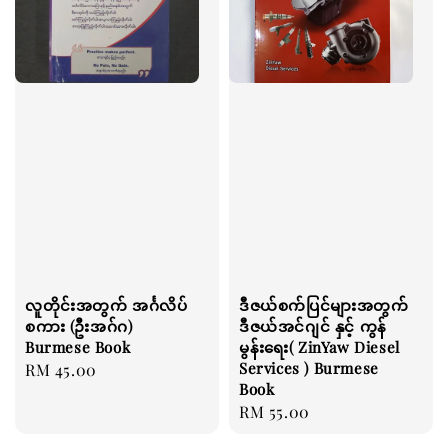
လူတိုင်းအတွက် အင်္ဂလိပ်
ဒီဇယ်စက်ပြင်များအတွက်
စကား (ဦးအဂ်ဂ)
ဒီဇယ်အင်ဂျင် နှင့် ကွန်
Burmese Book
မွန်းရေး( ZinYaw Diesel
Services ) Burmese
Regular
RM 45.00
Book
price
Regular
RM 55.00
price