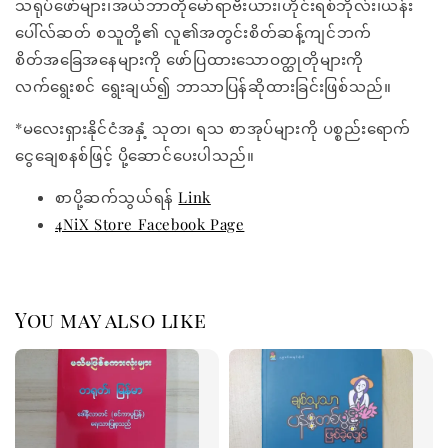
သရုပ်ဖော်များ၊အယ်ဘာတိုမော်ရာဗီးယား၊ဟိုင်းရစ်ဘိုလ်း၊ယန်း
ပေါ်လ်ဆတ် စသူတို့၏ လူ၏အတွင်းစိတ်ဆန့်ကျင်ဘက်
စိတ်အခြေအနေများကို ဖော်ပြထားသောဝတ္ထုတိုများကို
လက်ရွေးစင် ရွေးချယ်၍ ဘာသာပြန်ဆိုထားခြင်းဖြစ်သည်။
*မလေးရှားနိုင်ငံအနှံ့ သုတ၊ ရသ စာအုပ်များကို ပစ္စည်းရောက်
ငွေချေစနစ်ဖြင့် ပို့ဆောင်ပေးပါသည်။
စာပို့ဆက်သွယ်ရန်
Link
4NiX Store Facebook Page
You may also like