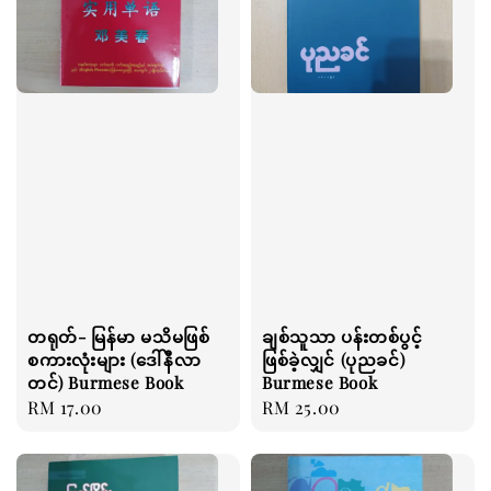
တရုတ်- မြန်မာ မသိမဖြစ်
ချစ်သူသာ ပန်းတစ်ပွင့်
စကားလုံးများ (ဒေါ်နီလာ
ဖြစ်ခဲ့လျှင် (ပုညခင်)
တင်) Burmese Book
Burmese Book
Regular
RM 17.00
Regular
RM 25.00
price
price