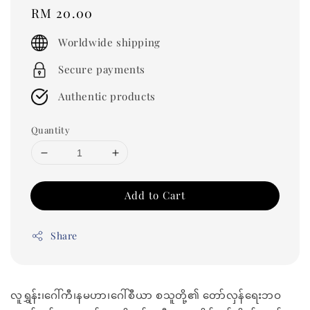
Regular
RM 20.00
price
Worldwide shipping
Secure payments
Authentic products
Quantity
Add to Cart
Share
လူရွှန်း၊ဂေါ်ကီ၊နမဟာ၊ဂေါ်စီယာ စသူတို့၏ တော်လှန်ရေးဘဝ