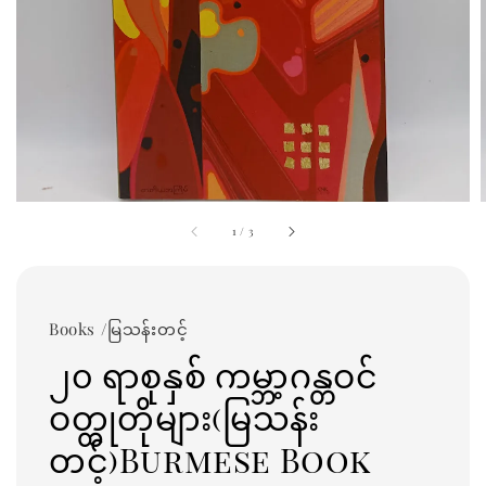
1
/
3
Books /မြသန်းတင့်
၂၀ ရာစုနှစ် ကမ္ဘာ့ဂန္တဝင်
ဝတ္ထုတိုများ(မြသန်း
တင့်)Burmese Book