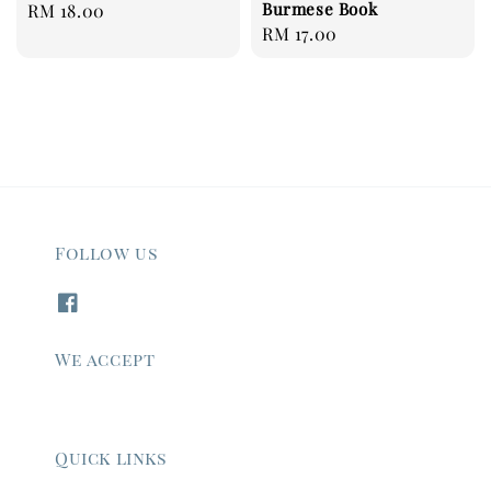
Burmese Book
Regular
RM 18.00
Regular
RM 17.00
price
price
Follow us
We accept
Quick links