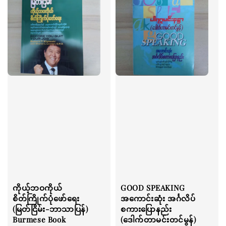
ကိုယ့်ဘဝကိုယ်
GOOD SPEAKING
စိတ်ကြိုက်ပုံဖော်ရေး
အကောင်းဆုံး အင်္ဂလိပ်
(မြတ်ငြိမ်း-ဘာသာပြန်)
စကားပြောနည်း
Burmese Book
(ဒေါက်တာမင်းတင်မွန်)