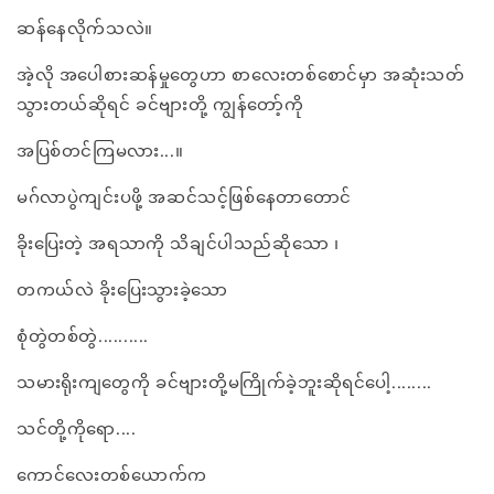
ဆန်နေလိုက်သလဲ။
အဲ့လို အပေါစားဆန်မှုတွေဟာ စာလေးတစ်စောင်မှာ အဆုံးသတ်
သွားတယ်ဆိုရင် ခင်ဗျားတို့ ကျွန်တော့်ကို
အပြစ်တင်ကြမလား...။
မဂ်လာပွဲကျင်းပဖို့ အဆင်သင့်ဖြစ်နေတာတောင်
ခိုးပြေးတဲ့ အရသာကို သိချင်ပါသည်ဆိုသော ၊
တကယ်လဲ ခိုးပြေးသွားခဲ့သော
စုံတွဲတစ်တွဲ..........
သမားရိုးကျတွေကို ခင်ဗျားတို့မကြိုက်ခဲ့ဘူးဆိုရင်ပေါ့........
သင်တို့ကိုရော....
ကောင်လေးတစ်ယောက်က