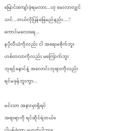
မြောင်းကျော်ခဲ့ရမလား...ဟု မေးလာလျှင်
သင်...ဘယ်လိုပြန်ဖြေမည်နည်း....?
ကောင်မလေးရေ...
နပိုလီယံကိုလည်း ငါ အရေးမစိုက်ဘူး
ဟစ်တလာကိုလည်း မကြောက်ဘူး
ဘုရင့်နောင်နဲ့ အလောင်းဘုရားကိုလည်း
ရင်မခုန်ဘူးကွာ...
မင်းသာ အနားမှာရှိရင်
အရာရာကို ရင်ဆိုင်ရဲတယ်။
ငါပစ်ခဲ့တာ မဟုတ်ပါဘူး။