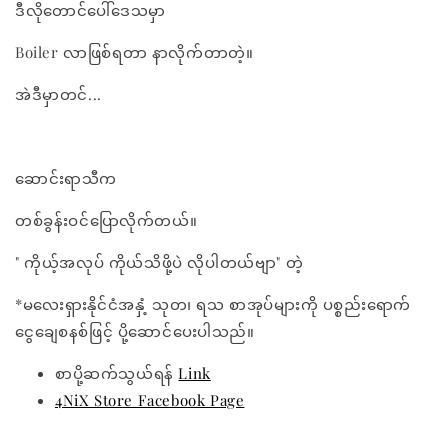
ဒီလိုတောင်ပေါ်ဒေသမှာ
Boiler လာဖြစ်ရတာ နာလိုက်တာတဲ့။
အဲဒီမှာတင်...
ဆောင်းရာသီက
တစ်ခွန်းဝင်ပြောလိုက်တယ်။
" ကိုယ့်အလုပ် ကိုယ်သိဖို့ပဲ လိုပါတယ်ဗျာ" တဲ့
*မလေးရှားနိုင်ငံအနှံ့ သုတ၊ ရသ စာအုပ်များကို ပစ္စည်းရောက်
ငွေချေစနစ်ဖြင့် ပို့ဆောင်ပေးပါသည်။
စာပို့ဆက်သွယ်ရန်
Link
4NiX Store Facebook Page