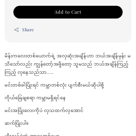
Add to Cart
Share
မိန်းကလေးတစ်ယောက်ရဲ့ အလှဆုံးအချိန်ဟာ ဘယ်အချိန်မှန်း မ
သိသော်လည်း ကျွန်တော့်အဖို့တော့ သူမသည် ဘယ်အချိန်ကြည့်
ကြည့် လှနေသည်သာ.....
မင်းတစ်ခါပြုံးရင် ကမ္ဘာတစ်လုံး ပျက်စီးမယ်ဆိုပါစို့
ကိုယ်ခြေချစရာ ကမ္ဘာမရှိရင်နေ
မင်းအပြုံးလေးကိုပဲ လှသထက်လှအောင်
ဆက်ပြုံးပါ။
ဟိုးလွန်ခဲ့တဲ့ ကာလတစ်ခုမှာ