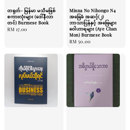
တရုတ်- မြန်မာ မသိမဖြစ်
Minna No Nihongo ‌N4
စကားလုံးများ (ဒေါ်နီလာ
အခြေခံ အဆင့်(၂)
တင်) Burmese Book
ဘာသာပြန်နှင့် အဖြေများ
ဝေါဟာရများ (Aye Chan
Regular
RM 17.00
Mon) Burmese Book
price
Regular
RM 50.00
price