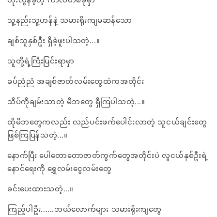
သူ့နည်းသူ့ဟန်နဲ့ သမားရိုးကျမဆန်သော
ချစ်သူနှစ်ဦး ရှိခဲ့ဖူးပါသတဲ့...။
သူတို့ရဲ့ကြီးပြင်းရာမှာ
ခပ်ညံညံ အချစ်ဇာတ်လမ်းတွေထဲကအတိုင်း
သိပ်ကိုချမ်းသာတဲ့ မိဘတွေ ရှိကြပါသတဲ့...။
ထိုမိဘတွေကလည်း လည်ပင်းဖက်ပေါင်းလာတဲ့ သူငယ်ချင်းတွေ
ဖြစ်ကြပြန်သတဲ့...။
နောက်ပြီး ပေါတောတောဇာတ်ကွက်တွေအတိုင်းပဲ လူငယ်နှစ်ဦးရဲ့
နောင်ရေးကို ရွှေလမ်းငွေလမ်းတွေ
ခင်းပေးထားသတဲ့...။
ကြည့်ပါဦး......ဘယ်လောက်များ သမားရိုးကျတွေ