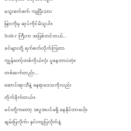
သွေးစက်စက် ကျပြီးသား
မြားကိုမှ ဆုပ်ကိုင်မိသူပါ။
Boiler ကြီးက အပြစ်တင်တယ်...
ခင်ဗျားတို့ ရက်စက်လိုက်ကြတာ
ကျွန်တော့်တစ်ကိုယ်လုံး ပူနေတာပဲတဲ့။
တစ်ဆက်တည်း...
ဆောင်းရာသီနဲ့ နေရာဒေသကိုလည်း
တိုက်ခိုက်တယ်။
မင်းတို့ကတော့ အပူအပင်မရှိ နေနိုင်တာပေါ့။
ချမ်းပြလိုက်၊ နှင်းကျပြလိုက်နဲ့