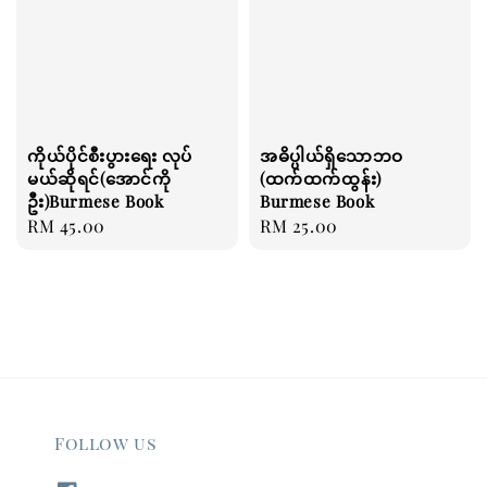
ကိုယ်ပိုင်စီးပွားရေး လုပ်
အဓိပ္ပါယ်ရှိသောဘဝ
မယ်ဆိုရင်(အောင်ကို
(ထက်ထက်ထွန်း)
ဦး)Burmese Book
Burmese Book
Regular
RM 45.00
Regular
RM 25.00
price
price
Follow us