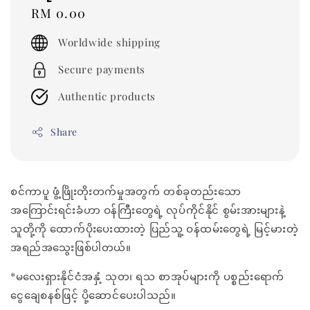
Regular
RM 0.00
price
Worldwide shipping
Secure payments
Authentic products
Share
စင်ကာပူ ဖွံ့ဖြိုးတိုးတက်မှုအတွက် တစ်ခုတည်းသော
အကြောင်းရင်းခံဟာ ဝန်ကြီးတွေရဲ့ လုပ်ကိုင်နိုင် စွမ်းအားများနဲ့
သူတို့ကို ထောက်ပိုးပေးထားတဲ့ ပြည်သူ့ ဝန်ထမ်းတွေရဲ့ မြင့်မားတဲ့
အရည်အသွေးဖြစ်ပါတယ်။
*မလေးရှားနိုင်ငံအနှံ့ သုတ၊ ရသ စာအုပ်များကို ပစ္စည်းရောက်
ငွေချေစနစ်ဖြင့် ပို့ဆောင်ပေးပါသည်။