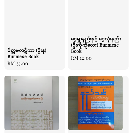
ငွေရှာနည်းနှင့် ငွေသုံးနည်း
(ဦးကိုကိုလေး) Burmese
မိတ္တဗလဋီကာ (ဦးနု)
Book
Burmese Book
Regular
RM 12.00
Regular
RM 35.00
price
price