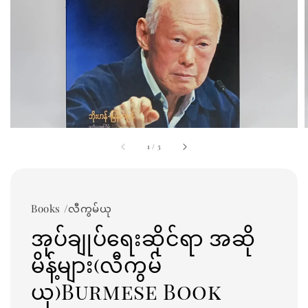
1
/
3
Books /လီကွမ်ယု
အုပ်ချုပ်ရေးဆိုင်ရာ အဆို
မိန့်များ(လီကွမ်
ယု)Burmese Book