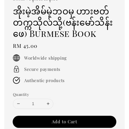
အိုးမဲ့အိမ်မဲ့ဘဝမှ ဟားဗတ်
တက္ကသိုလ်သို့(ဗန်းမော်သိန်း
ဖေ) Burmese Book
Regular
RM 45.00
price
Worldwide shipping
Secure payments
Authentic products
Quantity
Add to Cart