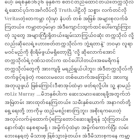
ပေါ့၊ ခရစ်နှစ်၁၆၃၆ ခုနှစ်က စတင်တည်ထောင်တယ်။တက္ကသိုလ်
ရဲ့ဆောင်ပုဒ်ကအင်္ဂလိပ်လို Truth.ပါဠိလို သစ္စာ၊ လက်တင်လို
Veritasတဲ့။တကမ္ဘာ လုံးမှာ နံပတ် တစ် အဖြစ် အများစုလက်ခံ
ကြတယ်။ ကမ္ဘာတဝှမ်းမှာ အဲဒီကျောင်းထွက်ထင်ပေါ်ကျော်ကြား
တဲ့ သူတွေ အများကြီးရှိတယ်။ချမ်းသာကြွယ်ဝဆုံး တက္ကသိုလ် လို့
လည်းဆိုလေရဲ့။ဟားဗတ်တက္ကသိုလ်က ဘွဲ့ရတာနဲ့" ဘဝမှာ လူရာ
မဝင်မည်ကို စိုးရိမ်ဖွယ်မရှိတော့ပြီ "လို့ ဆိုလောက်အောင်
တက္ကသိုလ်ရဲ့ဂုဏ်သတင်းက ထင်ပေါ်ပါတယ်။အမေရိကန်
တက္ကသိုလ်တွေကို အားကျဖို့ မရည်ရွယ်ပါဘူး၊ အဲဒီတက္ကသိုလ်ကို
တက်ခွင့်ရခဲ့တဲ့ ကလေးမလေး တစ်ယောက်အကြောင်း အားကျ
အတုယူဖွယ် ဖြစ်ကြောင်းဒီစာအုပ်ထဲမှာ ဖတ်ရလို့ပါ။ သူ့ နာမည်
ကLiz Murray ...မိဘနှစ်ပါးက ဆေးသမား၊ဆေးရဖို့အတွက်ဘဲ
အမြဲတမ်း အားထုတ်နေကြတယ်။ သမီးနှစ်ယောက် အနာဂတ်တို့
ရှေ့ရေးတို့ ဘာကိုမှ ထည့်မစဥ်းစားကြဘူး၊ အစိုးရကပေးတဲ့
အလုပ်လက်မဲ့ထောက်ပံ့ကြေးတောင်ဆေးချဖို့ရန် သုံးကြတယ်။
နောက်ဆုံး နေစရာမရှိ ၊ အမှိုက်ပုံထဲမှာ အမှိုက်ကောက်ပြီး လမ်း
ဘေးနေရတဲ့ မိသားစု ဖြစ်သွားခဲ့တယ်။ အဲဒီမိသားစုကနေ ကမ္ဘာ့