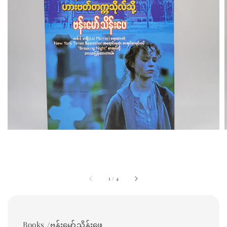
1
/
4
Books /ဗန်းမော်သိန်းဖေ