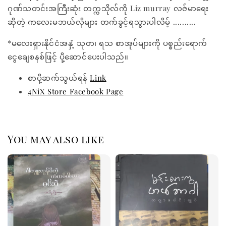
ဂုဏ်သတင်းအကြီးဆုံး တက္ကသိုလ်ကို Liz murray လဇ်မာရေး
ဆိုတဲ့ ကလေးမဘယ်လိုများ တက်ခွင့်ရသွားပါလိမ့် ..........
*မလေးရှားနိုင်ငံအနှံ့ သုတ၊ ရသ စာအုပ်များကို ပစ္စည်းရောက်
ငွေချေစနစ်ဖြင့် ပို့ဆောင်ပေးပါသည်။
စာပို့ဆက်သွယ်ရန်
Link
4NiX Store Facebook Page
You may also like