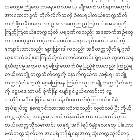
အတွေ့အကြုံတွေဟာနောက်လာမယ့် မျိုးဆက်သစ်များအတွက်
အားဆေးတခွက် တိုက်လိုက်သလို ခံစားရပါတယ်။တက္ကသိုလ်
တက်ဖို့သမိုင်းတွေ အစဥ်အလာတွေကြည့်ကြတယ်။အဆင့်ကို
ကြည့်ကြတယ်။တက္ကသိုလ် ပရဝုဏ်ကလည်း အဆောက်အဦတွေ
က ဂုဏ်ယူဖွယ် တင့်တယ်ရမယ်။ ဆရာလည်းတော်၊ တော်တဲ့
ကျောင်းသားလည်း များပြား၊ဒါကလည်း အဲဒီတက္ကသိုလ်ရဲ့ဂုဏ်
ယူစရာဘဲပေါ့။စာကြည့်တိုက်ကောင်းကောင်း ရှိရမယ်၊သုတေသန
နဲ့တီထွင်မှုအတွက် ငွေကြေးထောက်ပံမှုပြည့်စုံတာလည်း ကြည့်ရ
တယ်။တချို့တက္ကသိုလ်တွေကို နောက်ကွယ်က အစိုးရ၊ တချို့
တက္ကသိုလ်တွေကို ငွေကြေးဓန ကြွယ်ဝသူ၊ တချို့တက္ကသိုလ်တွေ
ကို ငွေပဒေသာပင် စိုက်ပြီး ပျော်ရွှင်ဖွယ်ကောင်းတဲ့ လူ့
အသိုင်းအဝိုင်း ဖြစ်အောင် ဖန်တီးထောက်ပံ့ကြတယ်။ စီမံ
အုပ်ချုပ်သူ နဲ့ကျောင်းသားအားလုံးကလည်း လွတ်လပ်ပြီး ကိုယ့်
တက္ကသိုလ်ရဲ့ အစဥ်အလာကို ထိန်းသိမ်း ကာ ပညာသင်ယူကြ
တယ်။တက္ကသိုလ်ကောင်း တခုရဲ့ အင်္ဂါရပ်စံနှုံးလေးတွေ ပါ။ဟား
ဗတ်တက္ကသိုလ်ဟာ အမေရိကန်ရဲ့ရှေးအကျဆုံးတက္ကသိုလ်တခု