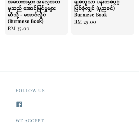
အသေးအမွှား အလေ့အထ
ချစ်သူသာ ပန်းတစ်ပွင့်
မှသည် အောင်မြင်မှုများ
ဖြစ်ခဲ့လျှင် (ပုညခင်)
ဆီသို့ - အောင်လှိုင်
Burmese Book
(Burmese Book)
Regular
RM 25.00
Regular
RM 35.00
price
price
Follow us
We accept