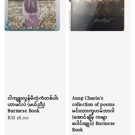
ငါကျူးလွန်မိတဲ့ကံတစ်ပါး
Aung Chaein's
ဟာမင်းပဲ (မယ်ညို)
collection of poems
Burmese Book
မင်းလားကွဟမ်ဘာဂါ
(အောင်ချိမ့် ကဗျာ
Regular
RM 18.00
ပေါင်းချုပ်) Burmese
price
Book