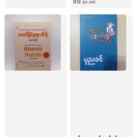
Regular
RM 50.00
price