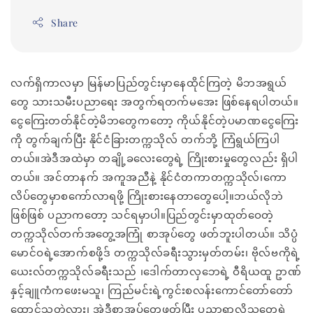
Share
လက်ရှိကာလမှာ မြန်မာပြည်တွင်းမှာနေထိုင်ကြတဲ့ မိဘအရွယ်
တွေ သားသမီးပညာရေး အတွက်ရတက်မအေး ဖြစ်နေရပါတယ်။
ငွေကြေးတတ်နိုင်တဲ့မိဘတွေကတော့ ကိုယ်နိုင်တဲ့ပမာဏငွေကြေး
ကို တွက်ချက်ပြီး နိုင်ငံခြားတက္ကသိုလ် တက်ဘို့ ကြံရွယ်ကြပါ
တယ်။အဲဒီအထဲမှာ တချို့ခလေးတွေရဲ့ ကြိုးစားမှုတွေလည်း ရှိပါ
တယ်။ အင်တာနက် အကူအညီနဲ့ နိုင်ငံတကာတက္ကသိုလ်၊ကော
လိပ်တွေမှာစကော်လာရဖို့ ကြိုးစားနေတာတွေပေါ့။ဘယ်လိုဘဲ
ဖြစ်ဖြစ် ပညာကတော့ သင်ရမှာပါ။ပြည်တွင်းမှာထုတ်ဝေတဲ့
တက္ကသိုလ်တက်အတွေ့အကြုံ စာအုပ်တွေ ဖတ်ဘူးပါတယ်။ သိပ္ပံ
မောင်ဝရဲ့အောက်စဖို့ဒ် တက္ကသိုလ်ခရီးသွားမှတ်တမ်း၊ ဗိုလ်ဗကိုရဲ့
ယေးလ်တက္ကသိုလ်ခရီးသည် ၊ဒေါက်တာလှဘေရဲ့ ဝီရိယထူ ဥာဏ်
နှင့်ချူကံကဖေးမသူ၊ ကြည်မင်းရဲ့ကွင်းစလန်းကောင်တော်တော်
ထောင်သတဲ့လား၊ အဲဒီစာအုပ်တွေဖတ်ပြီး ပညာရှာလိုသူတွေရဲ့