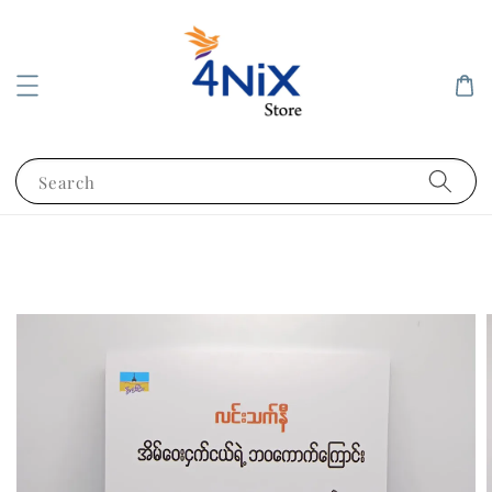
Search