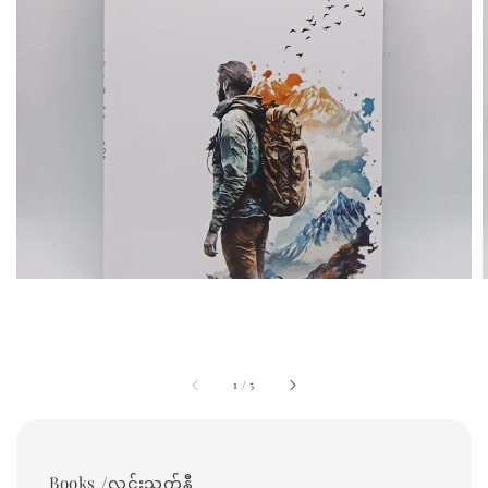
1
/
5
Books /လင်းသက်နီ