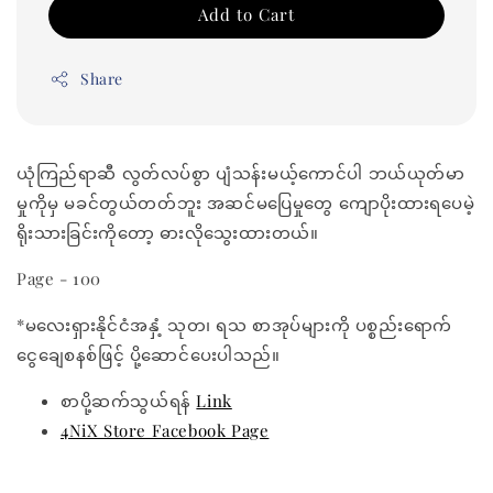
Add to Cart
Share
ယုံကြည်ရာဆီ လွတ်လပ်စွာ ပျံသန်းမယ့်ကောင်ပါ ဘယ်ယုတ်မာ
မှုကိုမှ မခင်တွယ်တတ်ဘူး အဆင်မပြေမှုတွေ ကျောပိုးထားရပေမဲ့
ရိုးသားခြင်းကိုတော့ ဓားလိုသွေးထားတယ်။
Page - 100
*မလေးရှားနိုင်ငံအနှံ့ သုတ၊ ရသ စာအုပ်များကို ပစ္စည်းရောက်
ငွေချေစနစ်ဖြင့် ပို့ဆောင်ပေးပါသည်။
စာပို့ဆက်သွယ်ရန်
Link
4NiX Store Facebook Page