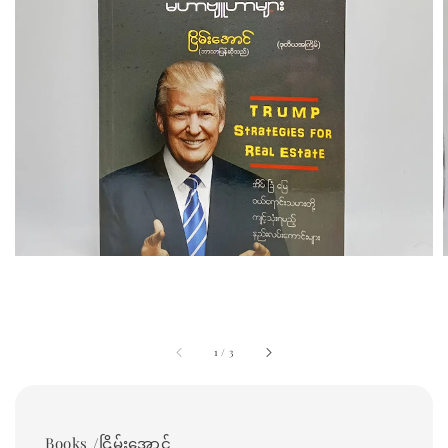
1
/
3
Books /ငြိမ်းအောင်