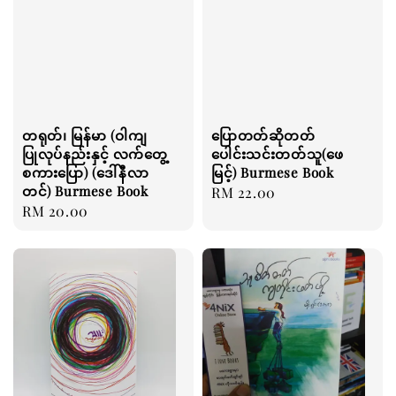
တရုတ်၊ မြန်မာ (ဝါကျ
ပြောတတ်ဆိုတတ်
ပြုလုပ်နည်းနှင့် လက်တွေ့
ပေါင်းသင်းတတ်သူ(ဖေ
စကားပြော) (ဒေါ်နီလာ
မြင့်) Burmese Book
တင်) Burmese Book
Regular
RM 22.00
Regular
RM 20.00
price
price