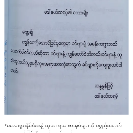
*မလေးရှားနိုင်ငံအနှံ့ သုတ၊ ရသ စာအုပ်များကို ပစ္စည်းရောက်