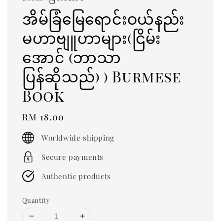
အိမ်ခြံမြေရောင်းဝယ်နည်း
မဟာဗျူဟာများ(ငြိမ်း
အောင် (ဘာသာ
ပြန်ဆိုသည်) ) Burmese
Book
Regular
RM 18.00
price
Worldwide shipping
Secure payments
Authentic products
Quantity