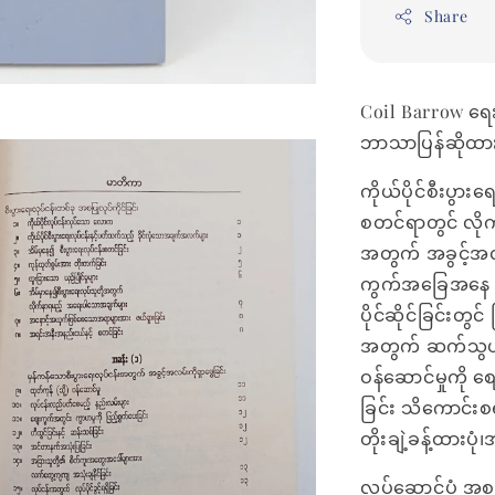
Share
Coil Barrow ရေ
ဘာသာပြန်ဆိုထား
ကိုယ်ပိုင်စီးပွားရ
စတင်ရာတွင် လိုက
အတွက် အခွင့်အလန်
ကွက်အခြေအနေ သု
ပိုင်ဆိုင်ခြင်း
အတွက် ဆက်သွယ်ရေ
ဝန်ဆောင်မှုကို စ
ခြင်း သိကောင်းစ
တိုးချဲ့ခန့်ထားပ
လုပ်ဆောင်ပုံ အစရ