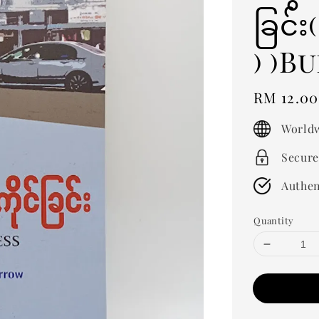
ခြင်း
) )B
Regular
RM 12.00
price
Worldw
Secure
Authen
Quantity