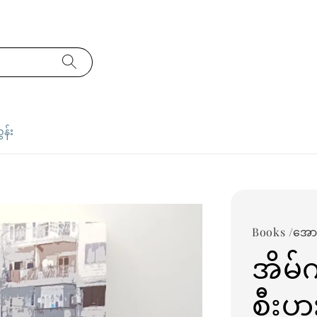
ှန်း
Books /အောင်
အိမ်
စီးပွ