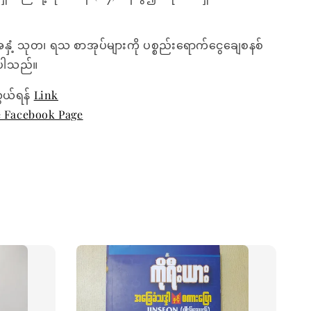
အနှံ့ သုတ၊ ရသ စာအုပ်များကို ပစ္စည်းရောက်ငွေချေစနစ်
ေးပါသည်။
ွယ်ရန်
Link
e Facebook Page