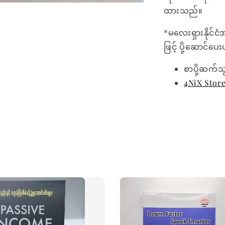
ထားသည်။
*မလေးရှားနိုင်ငံ
ဖြင့် ပို့ဆောင်ပ
စာပို့ဆက်သ
4NiX Stor