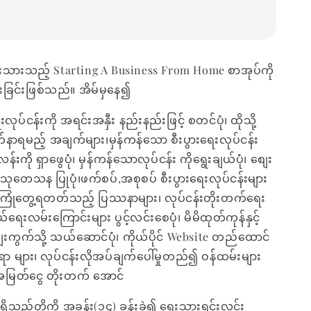
းသားသည့် Starting A Business From Home စာအုပ်ကို
ခြင်းဖြစ်သည်။ အိမ်မှနေ၍
ေးလုပ်ငန်းကို အရင်းအနှီး နည်းနည်းဖြင့် စတင်ပုံ၊ ထိုသို့
်နာရမည့် အချက်များ၊မှန်ကန်သော စီးပွားရေးလုပ်ငန်း
းကို ရှာဖွေပုံ၊ မှန်ကန်သောလုပ်ငန်း ကိုရွေးချယ်ပုံ၊ စျေး
တေသန ပြုပုံ၊ဖက်စပ်,အစုစပ် စီးပွားရေးလုပ်ငန်းများ
တွင် ကြုံတွေ့ရတတ်သည့် ပြဿနာများ၊ လုပ်ငန်းတိုးတက်ရေး
းလမ်းကြောင်းများ ပွင့်လင်းစေပုံ၊ မိမိထုတ်ကုန်နှင့်
ျေးကွက်သို့ သယ်ဆောင်ပုံ၊ ကိုယ်ပိုင် Website တည်ထောင်
ရာ များ၊ လုပ်ငန်းလိုအပ်ချက်ပေါ်မှုတည်၍ ဝန်ထမ်းများ
ုံ၊အမြတ်ငွေ တိုးတက် အောင်
ှိသည်တို့ကို အခန်း(၁၄) ခန်းခွဲ၍ ရေးသားရှင်းလင်း