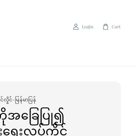
Login
Cart
လှိုင်-မြန်မာပြန်
ကိုအခြေပြု၍
ားရေးလုပ်ကိုင်