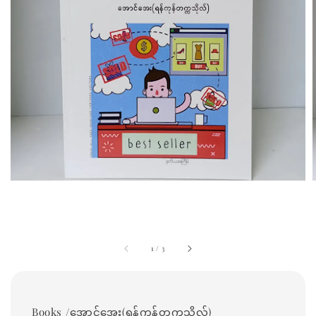
1
/
3
Books /အောင်အေး(ရန်ကုန်တက္ကသိုလ်)