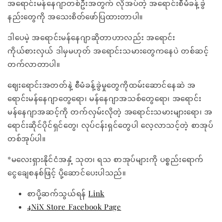
အရောင်းမန်နေဂျာတစ်ဦးအတွက် လိုအပ်တဲ့ အရောင်းစီမံခန့်ခွဲ
နည်းတွေကို အသေးစိတ်ဖော်ပြထားတာပါ။
ဒါပေမဲ့ အရောင်းမန်နေဂျာဆိုတာဟာလည်း အရောင်း
ကိုယ်စားလှယ် ဒါမှမဟုတ် အရောင်းသမားတွေကနေပဲ တစ်ဆင့်
တက်လာတာပါ။
ဈေးရောင်းအတတ်နဲ့ စီမံခန့်ခွဲမှုတွေကိုထမ်းဆောင်နေဆဲ အ
ရောင်းမန်နေဂျာတွေရော၊ မန်နေဂျာအသစ်တွေရော၊ အရောင်း
မန်နေဂျာအဆင့်ကို တက်လှမ်းလိုတဲ့ အရောင်းသမားများရော၊ အ
ရောင်းဆိုင်ပိုင်ရှင်တွေ၊ လုပ်ငန်းရှင်တွေပါ လေ့လာသင့်တဲ့ စာအုပ်
တစ်အုပ်ပါ။
*မလေးရှားနိုင်ငံအနှံ့ သုတ၊ ရသ စာအုပ်များကို ပစ္စည်းရောက်
ငွေချေစနစ်ဖြင့် ပို့ဆောင်ပေးပါသည်။
စာပို့ဆက်သွယ်ရန်
Link
4NiX Store Facebook Page