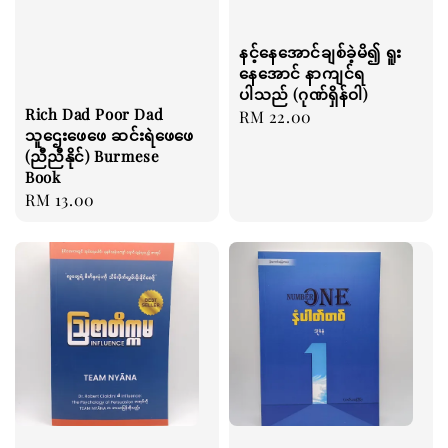
နင့်နေအောင်ချစ်ခဲ့မိ၍ ရူး
နေအောင် နာကျင်ရ
ပါသည် (ဂုဏ်ရှိန်ဝါ)
Rich Dad Poor Dad
Regular
RM 22.00
သူဌေးဖေဖေ ဆင်းရဲဖေဖေ
price
(ညီညီနိုင်) Burmese
Book
Regular
RM 13.00
price