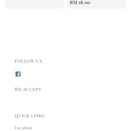
Regular
RM 18.00
price
price
Follow us
We accept
Quick links
Location