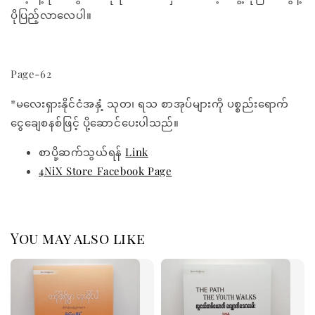
ပိုပြည့်လာလေပါ။
Page-62
*မလေးရှားနိုင်ငံအနှံ့ သုတ၊ ရသ စာအုပ်များကို ပစ္စည်းရောက်
ငွေချေစနစ်ဖြင့် ပို့ဆောင်ပေးပါသည်။
စာပို့ဆက်သွယ်ရန်
Link
4NiX Store Facebook Page
You may also like