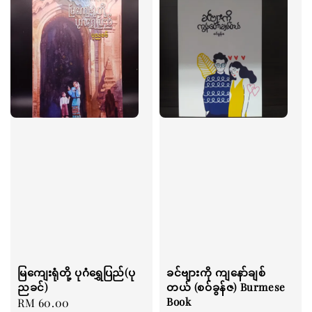
မြကျေးရုံတို့ ပုဂံရွှေပြည်(ပု
ခင်ဗျားကို ကျနော်ချစ်
ညခင်)
တယ် (စဝ်ခွန်ဇ) Burmese
Book
Regular
RM 60.00