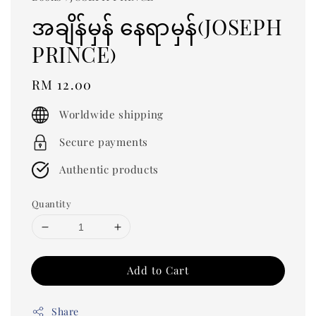
အချိန်မှန် နေရာမှန်(JOSEPH
PRINCE)
Regular
RM 12.00
price
Worldwide shipping
Secure payments
Authentic products
Quantity
Add to Cart
Share