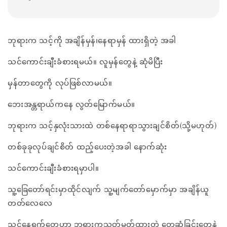
ဘုရားက သင့်ကို အချိန်မှန်၊နေရာမှန် ထားရှိတဲ့ အခါ
သင်ကောင်းချီးခံစားရမယ်။ လူမှန်တွေနဲ့ ဆုံမိပြီး
မှန်တာတွေကို လုပ်ဖြစ်လာမယ်။
ဘေးအန္တရာယ်ကနေ လွတ်မြောက်မယ်။
ဘုရားက သင့်နှလုံးသားထဲ တစ်နေရာရာသွားချင်စိတ်(သို့မဟုတ်)
တစ်ခုခုလုပ်ချင်စိတ် ထည့်ပေးတဲ့အခါ နောက်ဆုံး
သင်ကောင်းချီးခံစားရမှာပါ။
သူ့ခြေတော်ရင်းမှာထိုင်လျက် သူ့မျက်တော်မှောက်မှာ အချိန်ယူ
တတ်လေလေ
သင့်နေ့ရက်တွေဟာ ဘုရားကသတ်မှတ်ထားတဲ့ တွေ့ဆုံခြင်းတွေနဲ့