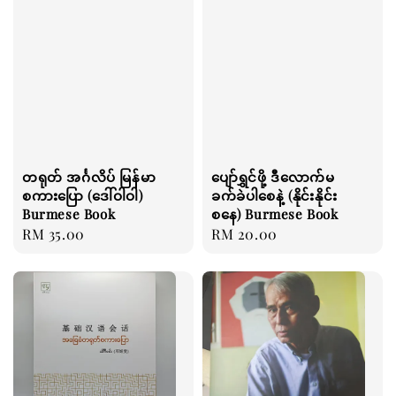
တရုတ် အင်္ဂလိပ် မြန်မာ
ပျော်ရွှင်ဖို့ ဒီလောက်မ
စကားပြော (ဒေါ်ဝါဝါ)
ခက်ခဲပါစေနဲ့ (နိုင်းနိုင်း
Burmese Book
စနေ) Burmese Book
Regular
RM 35.00
Regular
RM 20.00
price
price