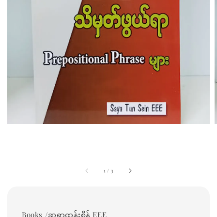
1
/
3
Books /ဆရာထွန်းစိန် EEE