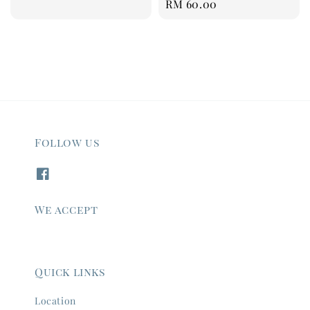
Regular
RM 60.00
price
Follow us
We accept
Quick links
Location