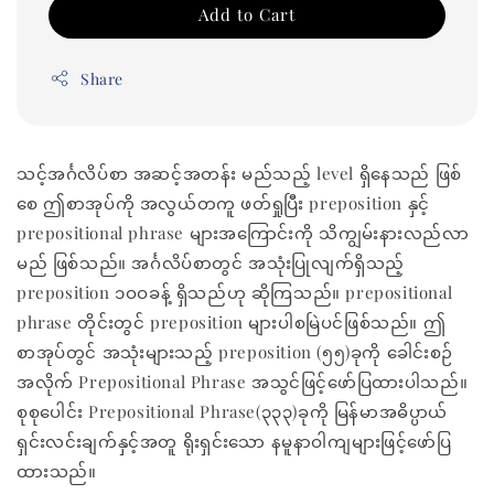
Add to Cart
Share
သင့်အင်္ဂလိပ်စာ အဆင့်အတန်း မည်သည့် level ရှိနေသည် ဖြစ်
စေ ဤစာအုပ်ကို အလွယ်တကူ ဖတ်ရှုပြီး preposition နှင့်
prepositional phrase များအကြောင်းကို သိကျွမ်းနားလည်လာ
မည် ဖြစ်သည်။ အင်္ဂလိပ်စာတွင် အသုံးပြုလျက်ရှိသည့်
preposition ၁ဝဝခန့် ရှိသည်ဟု ဆိုကြသည်။ prepositional
phrase တိုင်းတွင် preposition များပါစမြဲပင်ဖြစ်သည်။ ဤ
စာအုပ်တွင် အသုံးများသည့် preposition (၅၅)ခုကို ခေါင်းစဉ်
အလိုက် Prepositional Phrase အသွင်ဖြင့်ဖော်ပြထားပါသည်။
စုစုပေါင်း Prepositional Phrase(၃၃၃)ခုကို မြန်မာအဓိပ္ပာယ်
ရှင်းလင်းချက်နှင့်အတူ ရိုးရှင်းသော နမူနာဝါကျများဖြင့်ဖော်ပြ
ထားသည်။