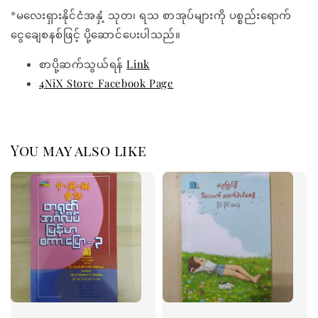
*မလေးရှားနိုင်ငံအနှံ့ သုတ၊ ရသ စာအုပ်များကို ပစ္စည်းရောက်
ငွေချေစနစ်ဖြင့် ပို့ဆောင်ပေးပါသည်။
စာပို့ဆက်သွယ်ရန်
Link
4NiX Store Facebook Page
You may also like