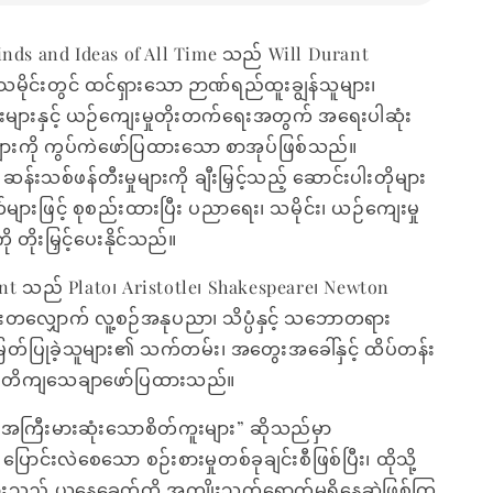
inds and Ideas of All Time သည် Will Durant
ိုင်းတွင် ထင်ရှားသော ဉာဏ်ရည်ထူးချွန်သူများ၊
းများနှင့် ယဉ်ကျေးမှုတိုးတက်ရေးအတွက် အရေးပါဆုံး
းကို ကွပ်ကဲဖော်ပြထားသော စာအုပ်ဖြစ်သည်။
န်းသစ်ဖန်တီးမှုများကို ချီးမြှင့်သည့် ဆောင်းပါးတိုများ
်များဖြင့် စုစည်းထားပြီး ပညာရေး၊ သမိုင်း၊ ယဉ်ကျေးမှု
ု တိုးမြှင့်ပေးနိုင်သည်။
nt သည် Plato၊ Aristotle၊ Shakespeare၊ Newton
်းတလျှောက် လူ့စဉ်အနုပညာ၊ သိပ္ပံနှင့် သဘောတရား
တ်ပြုခဲ့သူများ၏ သက်တမ်း၊ အတွေးအခေါ်နှင့် ထိပ်တန်း
ို တိကျသေချာဖော်ပြထားသည်။
အကြီးမားဆုံးသောစိတ်ကူးများ” ဆိုသည်မှာ
ပြောင်းလဲစေသော စဉ်းစားမှုတစ်ခုချင်းစီဖြစ်ပြီး၊ ထိုသို့
ျားသည် ယနေ့ခေတ်ထိ အကျိုးသက်ရောက်မှုရှိနေဆဲဖြစ်ကြ