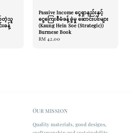
Passive Income ငွေရှာနည်းနှင့်
်တဲ့သူ
ငွေကြေးစီမံခန့်ခွဲမှု ဆောင်းပါးများ
းခန့်
(Kaung Hein Soe (Strategic))
Burmese Book
Regular
RM 42.00
price
Our mission
Quality materials, good designs,
craftsmanship and sustainability.