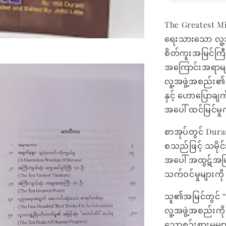
The Greatest M
ရေးသားသော လူ့သမ
စိတ်ကူးအမြင်ကြီ
အကြောင်းအရာမျာ
လူ့အဖွဲ့အစည်း၏ ဆ
နှင့် ဟောပြောချက
အပေါ် ထင်မြင်မှုကိ
စာအုပ်တွင် Dura
စသည်ဖြင့် သမိုင
အပေါ် အထွဋ်အမြ
သက်ဝင်မှုများက
သူ၏အမြင်တွင် “
လူ့အဖွဲ့အစည်းကို 
သောစဉ်းစားမှုမ