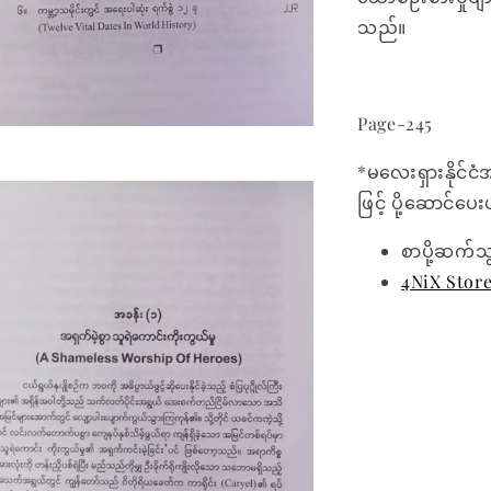
သည်။
Page-245
*မလေးရှားနိုင်ငံ
ဖြင့် ပို့ဆောင်ပ
စာပို့ဆက်သ
4NiX Stor