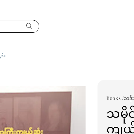
ှန်း
Books /သန်းစိ
သမို
ကျယ်