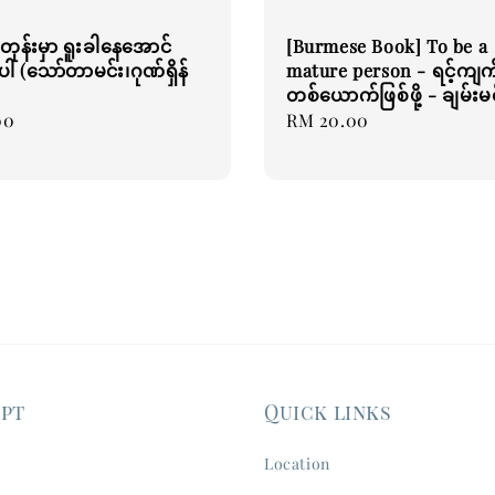
တုန်းမှာ ရူးခါနေအောင်
[Burmese Book] To be a
ပါ (သော်တာမင်း၊ဂုဏ်ရှိန်
mature person - ရင့်ကျက
တစ်ယောက်ဖြစ်ဖို့ - ချမ်းမင်
00
Regular
RM 20.00
price
ept
Quick links
Location