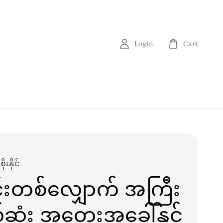
Login
Cart
ုးနိုင်
င်းတစ်လျှောက် အကြီး
ဆုံး အတွေးအခေါ်နှင့်