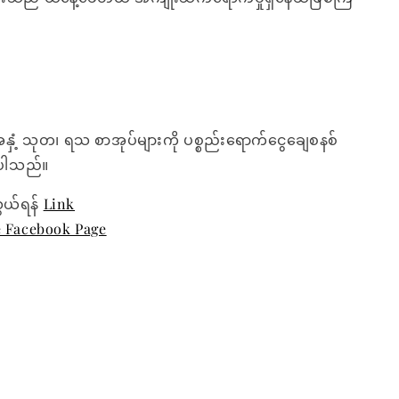
အနှံ့ သုတ၊ ရသ စာအုပ်များကို ပစ္စည်းရောက်ငွေချေစနစ်
ေးပါသည်။
ွယ်ရန်
Link
e Facebook Page