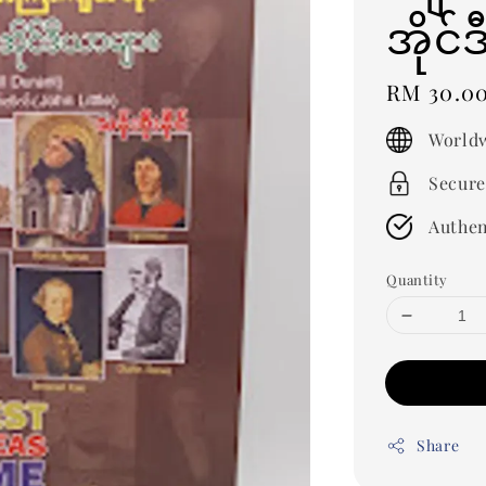
အိုင်
Regular
RM 30.0
price
Worldw
Secure
Authen
Quantity
Share