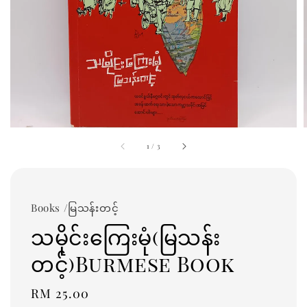
1
/
3
Books /မြသန်းတင့်
သမိုင်းကြေးမုံ(မြသန်း
တင့်)Burmese Book
Regular
RM 25.00