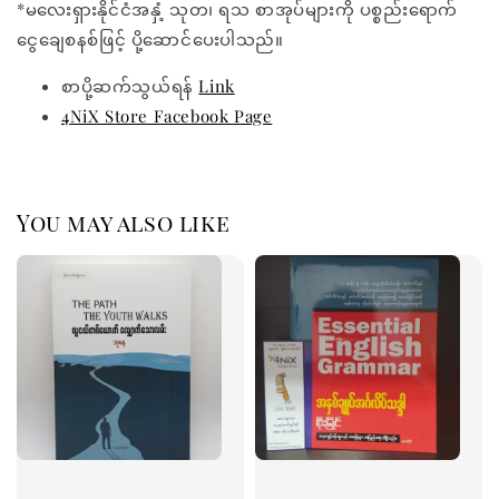
*မလေးရှားနိုင်ငံအနှံ့ သုတ၊ ရသ စာအုပ်များကို ပစ္စည်းရောက်
ငွေချေစနစ်ဖြင့် ပို့ဆောင်ပေးပါသည်။
စာပို့ဆက်သွယ်ရန်
Link
4NiX Store Facebook Page
You may also like