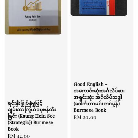
Good English -
အကောင်းဆုံးအင်္ဂလိပ်စာ၊
အရှင်းဆုံး အင်္ဂလိပ်သဒ္ဒါ
ရင်းနှီးမြှုပ်နှံမှုဖြင့်
(ဒေါက်တာမင်းတင်မွန်)
ချမ်းသာကြွယ်၀မှုဖန်တီး
Burmese Book
ခြင်း (Kaung Hein Soe
Regular
RM 20.00
(Strategic)) Burmese
price
Book
Regular
RM 42.00