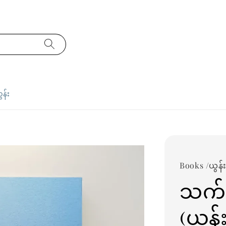
ှန်း
Books /ယွန်
သက်တ
(ယွန