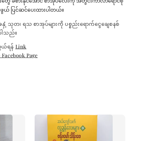
ေ ခံစားနိုင်အောင် စာအုပ်လေးကို အတွင်းကာလာရောင်စုံ
စ်စဖွယ် ပြင်ဆင်ပေးထားပါတယ်။
အနှံ့ သုတ၊ ရသ စာအုပ်များကို ပစ္စည်းရောက်ငွေချေစနစ်
ေးပါသည်။
ွယ်ရန်
Link
e Facebook Page