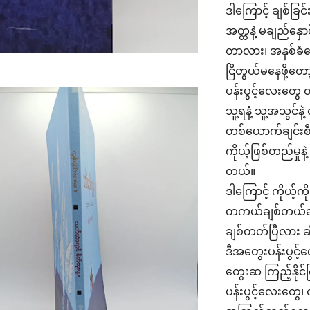
ဒါကြောင့် ချစ်ခြ
အတ္တနဲ့ မချည်နှော
တာလား၊ အနှစ်ခံန
ငြိတွယ်မနေဖို့တ
ပန်းပွင့်လေးတွေ တစ်
သူ့ရနံ့ သူ့အသွင်န
တစ်‌ယောက်ချင်းစီ
ကိုယ့်ဖြစ်တည်မှုနဲ့
တယ်။
ဒါကြောင့် ကိုယ့်ကိ
တကယ်ချစ်တယ်ဆိုတ
ချစ်တတ်ပြီလား ဆ
ဒီအတွေးပန်းပွင
တွေးဆ ကြည့်နိုင်
ပန်းပွင့်‌လေးတွေ၊