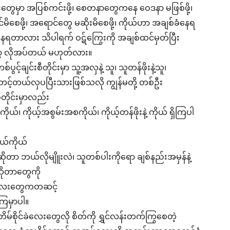
င်းတွေမှာ အပြစ်ကင်းဖို့၊ စေတနာတွေကနေ ဝေဒနာ မဖြစ်ဖို့၊
င်မိစေဖို့၊ အရောင်တွေ မဆိုးမိစေဖို့၊ ကိုယ်ဟာ အချစ်ခံနေရ
ေရတာလား သိပါရက် ဝဋ်ကြွေးကို အချစ်ထင်မှတ်ပြီး
ော့ လိုအပ်တယ် မဟုတ်လား။
ပွင့်ချင်းစီတိုင်းမှာ သူ့အလှနဲ့ သူ၊ သူတန်ဖိုးနဲ့သူ၊
ဲ့ တင့်တယ်လှပပြီးသားဖြစ်သလို ကျွန်မတို့ တစ်ဦး
တိုင်းမှာလည်း
 ကိုယ်၊ ကိုယ့်အစွမ်းအစကိုယ်၊ ကိုယ့်တန်ဖိုးနဲ့ ကိုယ် ရှိကြပါ
ုယ်ကိုယ်
ာ ဘယ်လိုမျိူးလဲ၊ သူတစ်ပါးကိုရော ချစ်နည်းအမှန်နဲ့
ိုတာတွေကို
့်လေးတွေကတဆင့်
ကြမှာပါ။
 တိမ်စိုင်ခဲလေးတွေလို စိတ်ကို ရွှင်လန်းတက်ကြွစေတဲ့