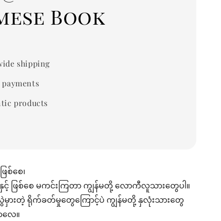
mese Book
ide shipping
 payments
tic products
ဖြစ်စေ၊
်းနှင့် ဖြစ်စေ မကင်းကြတာ ကျွန်မတို့ လောကီလူသားတွေပါ။
လွဲမှားတဲ့ ရိုက်ခတ်မှုတွေကြောင့်ပဲ ကျွန်မတို့ နှလုံးသားတွေ
ောလေ။