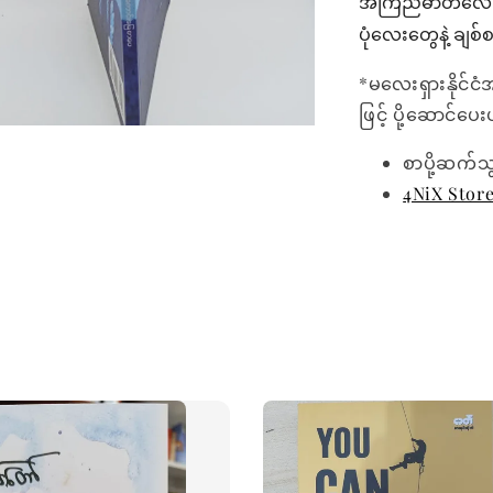
အကြည်ဓာတ်လေးတွ
ပုံလေးတွေနဲ့ ချ
*မလေးရှားနိုင်ငံ
ဖြင့် ပို့ဆောင်ပ
စာပို့ဆက်သ
4NiX Stor