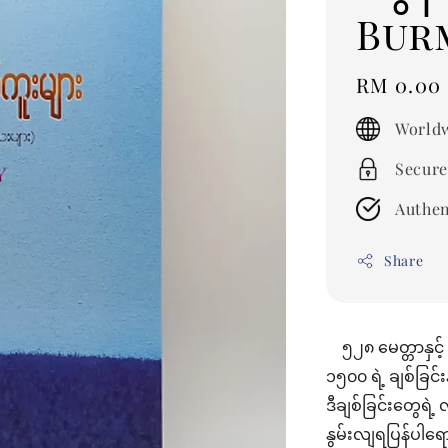
Bur
Regular
RM 0.00
price
Worldw
Secure
Authen
Share
၅၂၈ မေတ္တာနှင့် 
၁၅၀၀ ရဲ့ ချစ်ခြင
ဒီချစ်ခြင်းတွေရဲ့ 
နွမ်းလျရပြန်ပါရ