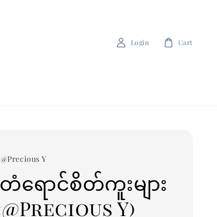
Login
Cart
း@Precious Y
ံရောင်စိတ်ကူးများ
်း@Precious Y)