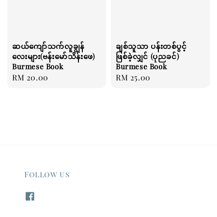
ဆယ်ကျော်သက်လူချွန်
ချစ်သူသာ ပန်းတစ်ပွင့်
လေးများ(ဗန်းမော်သိန်းဖေ)
ဖြစ်ခဲ့လျှင် (ပုညခင်)
Burmese Book
Burmese Book
Regular
RM 20.00
Regular
RM 25.00
price
price
Follow us