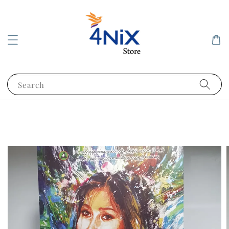
Search