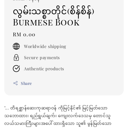
လွမ်းသစ္စာတိုင်(စိန်စိန်)
Burmese Book
Regular
RM 0.00
price
Worldwide shipping
Secure payments
Authentic products
Share
"... တိရစ္ဆာန်ဆေးကုဆရာဝန် ကိုမြင့်နိုင်၏ မြင့်မြတ်သော
သဘောထား၊ ရည်ရွယ်ချက်၊ ကျေးလက်ဒေသမှ တောင်သူ
လယ်သမားကြီးများအပေါ် ထားရှိသော သူ၏ မွန်မြတ်သော