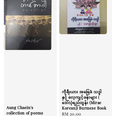
ကိုရီးယား အခြေခံ သဒ္ဒါ
နှင့် လေ့ကျင့်ခန်းများ (
ဒေါ်လဲ့ရည်ထွန်း (Mirae
Aung Chaein's
Korean)) Burmese Book
collection of poems
Regular
RM 20.00