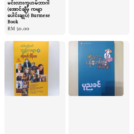
မင်းလားကွဟမ်ဘာဂါ
price
(အောင်ချိမ့် ကဗျာ
ပေါင်းချုပ်) Burmese
Book
Regular
RM 50.00
price