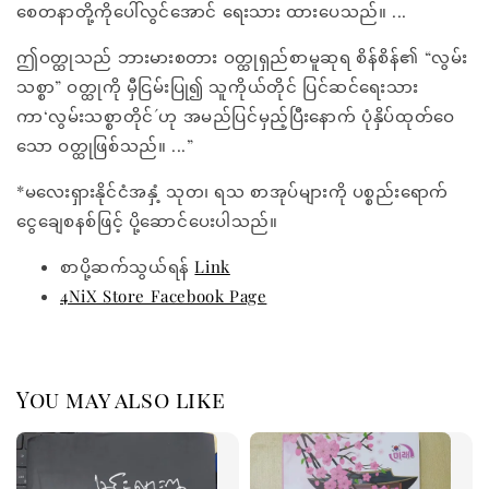
စေတနာတို့ကိုပေါ်လွင်အောင် ရေးသား ထားပေသည်။ ...
ဤဝတ္ထုသည် ဘားမားစတား ဝတ္ထုရှည်စာမူဆုရ စိန်စိန်၏ “လွမ်း
သစ္စာ” ဝတ္ထုကို မှီငြမ်းပြု၍ သူကိုယ်တိုင် ပြင်ဆင်ရေးသား
ကာ‘လွမ်းသစ္စာတိုင်´ဟု အမည်ပြင်မှည့်ပြီးနောက် ပုံနှိပ်ထုတ်ဝေ
သော ဝတ္ထုဖြစ်သည်။ ...”
*မလေးရှားနိုင်ငံအနှံ့ သုတ၊ ရသ စာအုပ်များကို ပစ္စည်းရောက်
ငွေချေစနစ်ဖြင့် ပို့ဆောင်ပေးပါသည်။
စာပို့ဆက်သွယ်ရန်
Link
4NiX Store Facebook Page
You may also like