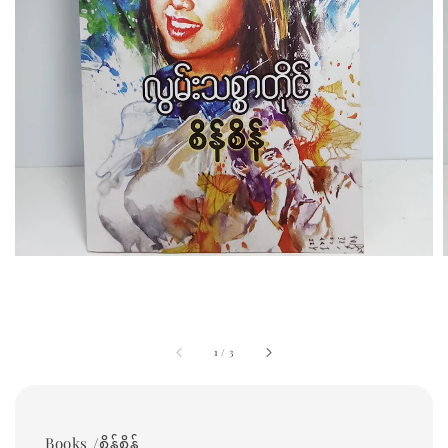
1
/
3
Books /စိန်စိန်