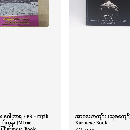
ား ဝေါဟာရ EPS -Topik
အာဂယောကျ်ား (သုခကျော်
ရည်ထွန်း (Mirae
Burmese Book
)) Burmese Book
Regular
RM 32.00