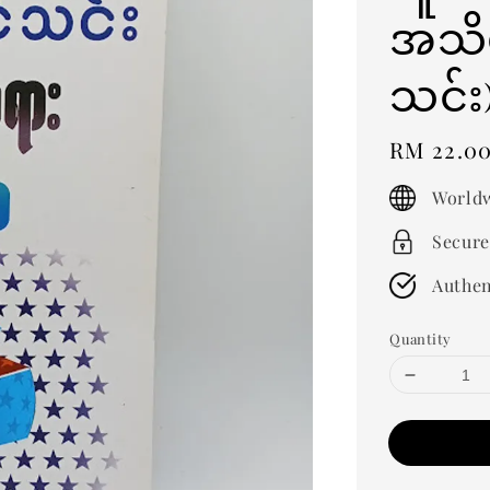
အသိ
သင်
Regular
RM 22.0
price
Worldw
Secure
Authen
Quantity