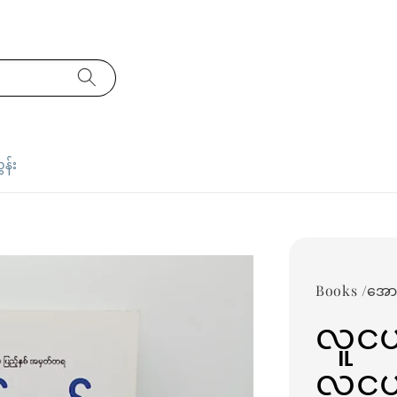
ှန်း
Books /အော
လူငယ
လူငယ်