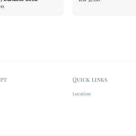
00
price
ept
Quick links
Location