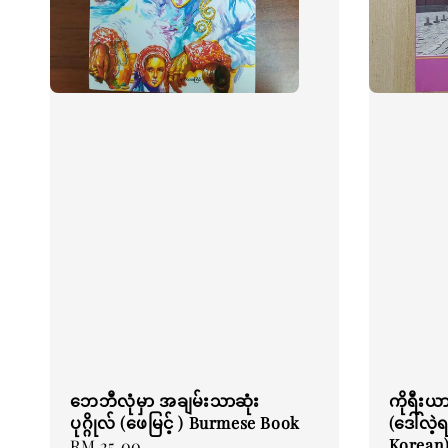
ဘေဘီလုံမှာ အချမ်းသာဆုံး
ကိုရီးယ
ပုဂ္ဂိုလ် (ဖေမြင့် ) Burmese Book
(ဒေါ်လဲ့
Korean
Regular
RM 25.00