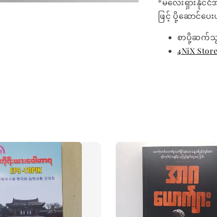
*မလေးရှားနိုင်ငံ
ဖြင့် ပို့ဆောင်ပ
စာပို့ဆက်သ
4NiX Stor