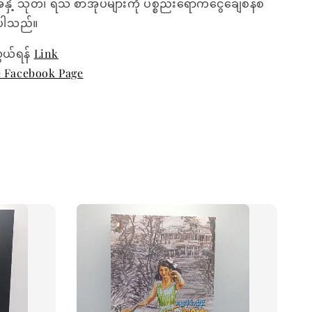
အနှံ့ သုတ၊ ရသ စာအုပ်များကို ပစ္စည်းရောက်ငွေချေစနစ်
ေးပါသည်။
ွယ်ရန်
Link
e Facebook Page