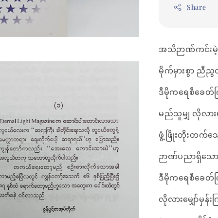
Share
အသိဉာဏ်ကင်းမဲ့
မိုက်မှားစွာ ညီ
ဒီမိုကရေစီခေတ်ကြ
မည်သူမျှ လိုလာ
ဖွံ့ဖြိုးတိုးတက်သ
ဉာဏ်ပညာရှိသေ
ဒီမိုကရေစီခေတ်က
လိုလားမျှော်မှ