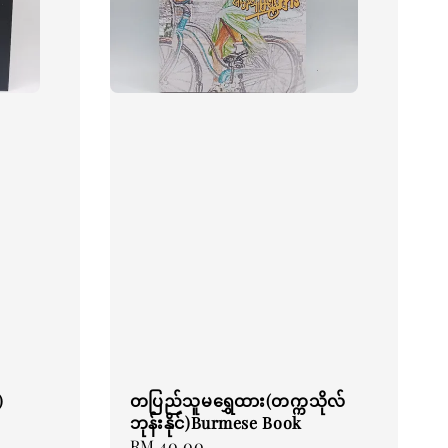
)
တပြည်သူမရွှေထား(တက္ကသိုလ်
ဘုန်းနိုင်)Burmese Book
Regular
RM 40.00