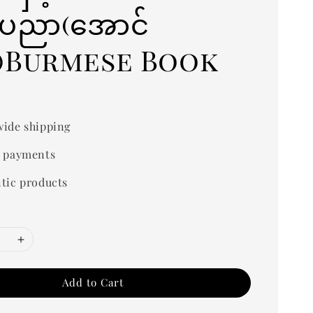
ပညာ(အောင်
း)Burmese Book
0
ide shipping
 payments
tic products
Add to Cart