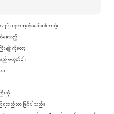
သည့်၊ ပညာဉာဏ်ခေါင်းပါးသည့်၊
ညွတ်နေသည့်
ီးမျိုးကိုတော့
းမည် မဟုတ်ပါ။
ော၊
ာ
ြီးကို
န်းကြရသည်သာ ဖြစ်ပါသည်။