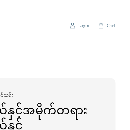
Login
Cart
င်သင်း
်နှင့်အမိုက်တရား
နှင့်