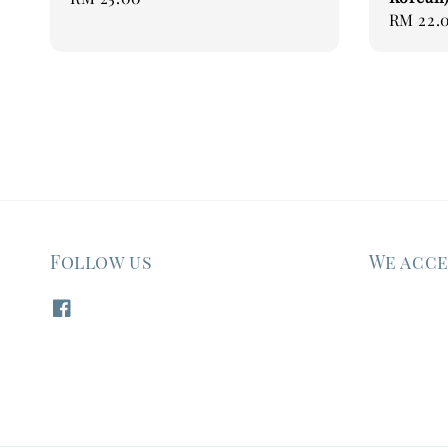
Regular
RM 22.
price
price
Follow us
We acc