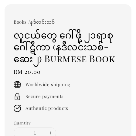
Books /နဒီလင်းသစ်
လူငယ်တွေ ဂေါ်ဖို့ ၂၁ရာစု
ဂေါ်ဋီကာ (နဒီလင်းသစ်-
ဆေး၂) Burmese Book
Regular
RM 20.00
price
Worldwide shipping
Secure payments
Authentic products
Quantity