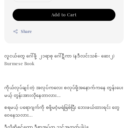
Add to Cart
Share
လူငယ်တွေ ဂေါ်ဖို့ ၂၁ရာစု ဂေါ်ဋီကာ (နဒီလင်းသစ်- ဆေး၂)
Burmese Book
ကိုယ်လုပ်ချင်တဲ့ အလုပ်ကလေး စလုပ်ဖို့အနောက်ကနေ တွန်းပေး
မယ့် တွန်းအားလိုနေတာလား...
စရမယ့် ပရောဂျက်ကို စဖို့မဝံ့မရဲဖြစ်ပြီး ဘေးဖယ်ထားရင်း တွေ
ဝေနေသလား...
ဒီလိုဆိုရင်တော့ ဒီစာအုပ်က သင့်အတွက်ပါပဲ။