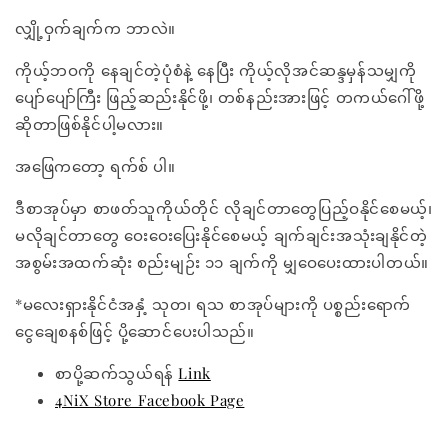
လျှို့ဝှက်ချက်က ဘာလဲ။
ကိုယ့်ဘဝကို နေချင်တဲ့ပုံစံနဲ့ နေပြီး ကိုယ့်လိုအင်ဆန္ဒမှန်သမျှကို
ပျော်ပျော်ကြီး ဖြည့်ဆည်းနိုင်ဖို့၊ တစ်နည်းအားဖြင့် တကယ်ဂေါ်ဖို့
ဆိုတာဖြစ်နိုင်ပါ့မလား။
အဖြေကတော့ ရက်စ် ပါ။
ဒီစာအုပ်မှာ စာဖတ်သူကိုယ်တိုင် လိုချင်တာတွေပြည့်ဝနိုင်စေမယ့်၊
မလိုချင်တာတွေ ဝေးဝေးပြေးနိုင်စေမယ့် ချက်ချင်းအသုံးချနိုင်တဲ့
အစွမ်းအထက်ဆုံး စည်းမျဉ်း ၁၁ ချက်ကို မျှဝေပေးထားပါတယ်။
*မလေးရှားနိုင်ငံအနှံ့ သုတ၊ ရသ စာအုပ်များကို ပစ္စည်းရောက်
ငွေချေစနစ်ဖြင့် ပို့ဆောင်ပေးပါသည်။
စာပို့ဆက်သွယ်ရန်
Link
4NiX Store Facebook Page