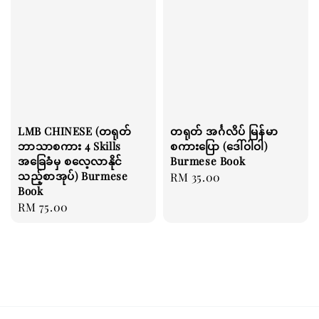
LMB CHINESE (တရုတ်
တရုတ် အင်္ဂလိပ် မြန်မာ
ဘာသာစကား 4 Skills
စကားပြော (ဒေါ်ဝါဝါ)
အခြေခံမှ စလေ့လာနိုင်
Burmese Book
သည့်စာအုပ်) Burmese
Regular
RM 35.00
Book
price
Regular
RM 75.00
price