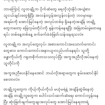
ဘာကြောင့် လူတချို့က ပိုက်ဆံတွေ ရေလိုသုံးနိုင်၊အပျံစား
သူငယ်ချင်းတွေရှိပြီး အလန်းလွန်အလွန်လန်းတဲ့ ဘဝမှာနေ၊
အရမ်းကို အောင်မြင်နေတဲ့ အလုပ်တစ်ခု ရှိနေတဲ့အချိန် တချို့
တွေကတော့ ခြေလှမ်းတိုင်းကို ရုန်းကန်နေရပြီး အမြဲတမ်းမွဲတေနေ
ရင်း တစ်နေ့တစ်နေ့ ခက်ခက်ခဲခဲဖြတ်သန်းနေရသလဲ။
လူတချို့က အလုပ်တွေလုပ်၊ အစားကောင်းအသောက်ကောင်း
တွေစား၊ ကောင်းကောင်းအနားယူ၊လည်ပတ်နေရင်း သူတို့
ခန္ဓာကိုယ်ကို ဂရုတစိုက်တသသလုပ်ပြီး အကူအညီလိုအပ်နေတဲ့
သူတိုင်းကို
အကူအညီပေးနိုင်နေအောင် ဘယ်လိုအရာတွေက စွမ်းဆောင်နိုင်
စေတာလဲ။
တချို့လူတွေက ကိုယ့်ကိုယ်ကိုယ် မယုံမရဲနဲ့ အချိန်ဆွဲမိနေတဲ့
အချိန် တချို့လူတွေက ပေါင်းသင်းဆက်ဆံရေး ကောင်းလွန်းနေ
ပြီး ဆုံးဖြတ်ချက်တွေချ၊အလုပ်တွေ အောင်မြင်နေရတာရဲ့