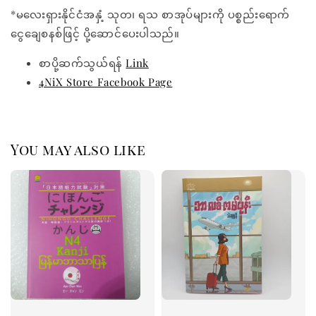
*မလေးရှားနိုင်ငံအနှံ့ သုတ၊ ရသ စာအုပ်များကို ပစ္စည်းရောက်
ငွေချေစနစ်ဖြင့် ပို့ဆောင်ပေးပါသည်။
စာပို့ဆက်သွယ်ရန်
Link
4NiX Store Facebook Page
You may also like