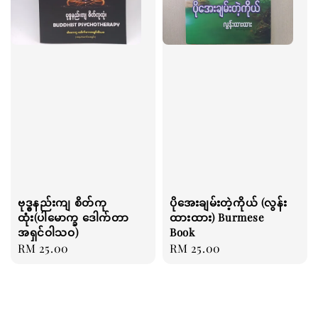
ဗုဒ္ဓနည်းကျ စိတ်ကု
ပိုအေးချမ်းတဲ့ကိုယ် (လွန်း
ထုံး(ပါမောက္ခ ဒေါက်တာ
ထားထား) Burmese
အရှင်ဝါသဝ)
Book
Regular
RM 25.00
Regular
RM 25.00
price
price