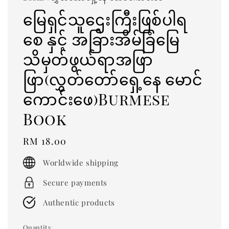
မြေရှင်သူဌေးကြီးဖြစ်ပါရ
စေ နှင့် အခြားအိမ်ခြံမြေ
သိမှတ်ဖွယ်ရာအဖြာ
ဖြာ(လွှတ်တော်ရှေ့နေ မောင်
ကောင်းဖေ)Burmese
Book
Regular
RM 18.00
price
Worldwide shipping
Secure payments
Authentic products
Quantity