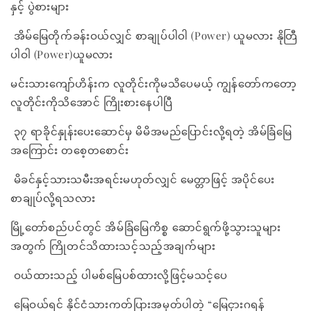
နှင့် ပွဲစားများ
အိမ်မြေတိုက်ခန်းဝယ်လျှင် စာချုပ်ပါဝါ (Power) ယူမလား နိုတြီ
ပါဝါ (Power)ယူမလား
မင်းသားကျော်ဟိန်းက လူတိုင်းကိုမသိပေမယ့် ကျွန်တော်ကတော့
လူတိုင်းကိုသိအောင် ကြိုးစားနေပါပြီ
၃၇ ရာခိုင်နှုန်းပေးဆောင်မှ မိမိအမည်ပြောင်းလို့ရတဲ့ အိမ်ခြံမြေ
အကြောင်း တစေ့တစောင်း
မိခင်နှင့်သားသမီးအရင်းမဟုတ်လျှင် မေတ္တာဖြင့် အပိုင်ပေး
စာချုပ်လို့ရသလား
မြို့တော်စည်ပင်တွင် အိမ်ခြံမြေကိစ္စ ဆောင်ရွက်ဖို့သွားသူများ
အတွက် ကြိုတင်သိထားသင့်သည့်အချက်များ
ဝယ်ထားသည့် ပါမစ်မြေပစ်ထားလို့ဖြင့်မသင့်ပေ
မြေဝယ်ရင် နိုင်ငံသားကတ်ပြားအမှတ်ပါတဲ့ “မြေငှားဂရန်