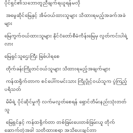
ပိုင်ရှင်၏သဘောတူညီချက်ရယူရန်မလို
အမွေဆိုင်မြေနှင့် အိမ်ဝယ်ထားသူများ သိထားရမည့်အခက်အခဲ
များ
မြေကွက်ဝယ်ထားသူများ နိုင်ငံတော်စီမံကိန်းမြေမှ လွတ်ကင်းပါရဲ့
လား
မြေရှင်သူဌေးကြီး ဖြစ်ပါရစေ
တိုက်ခန်းကြိုတင်ဝယ်သူများ သိထားရမည့်အချက်များ
ကန်ထရိုက်တာက စင်ပေါ်ကမင်းသား ကြိုပွိုင့်ဝယ်သူက ပွဲကြည့်
ပရိသတ်
မိမိရဲ့ ပိုင်ဆိုင်မှုကို လက်မလွတ်စေရန် ရှောင်တိမ်းနည်းသုံးတတ်
သူ
မြေရှင်နှင့် ကန်ထရိုက်တာ တစ်ခြမ်းပေးတစ်ခြမ်းယူ တိုက်
ဆောက်တဲ့အခါ သတိထားစရာ အသိပေးချင်တာ