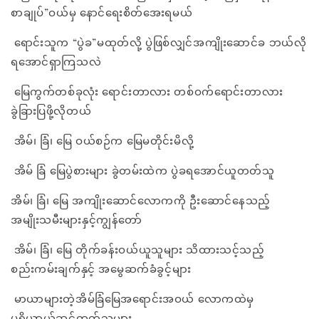
စာချုပ်”ဝယ်မှ နောင်ရေးစိတ်အေးရမယ်
ရောင်းသူက “ပွဲခ”မထုတ်လို့ ပွဲဖြစ်လျှင်အကျိုးဆောင်ခ ဘယ်လို
ရအောင်ရှာကြသလဲ
မြေကွက်တစ်ခုလုံး ရောင်းတာလား တစ်ဝက်ရောင်းတာလား
ခွဲခြားပြဖို့လိုတယ်
အိမ်၊ ခြံ၊ မြေ ဝယ်စဉ်က မြေမတိုင်းမိလို့
အိမ် ခြံ မြေပွဲစားများ ခွဲတမ်းထဲက ပွဲခရအောင်ယူတတ်သူ
အိမ်၊ ခြံ၊ မြေ အကျိုးဆောင်လောကကို ဦးဆောင်နေသည့်
အမျိုးသမီးများနှင့်ကျွန်တော်
အိမ်၊ ခြံ၊ မြေ တိုက်ခန်းဝယ်ယူသူများ သိထားသင့်သည့်
စည်းကမ်းချက်နှင့် အမွေဆက်ခံခွင့်များ
မာယာများတဲ့အိမ်ခြံမြေအရောင်းအဝယ် လောကထဲမှ
ပရိယာယ်ဆင်တတ်သူများ