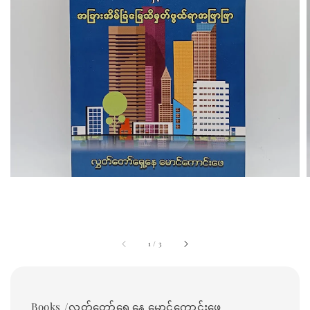
1
/
3
Books /လွှတ်တော်ရှေ့နေ မောင်ကောင်းဖေ