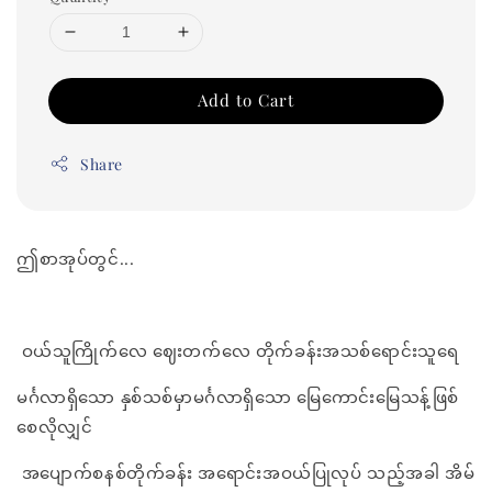
Add to Cart
Share
ဤစာအုပ်တွင်...
ဝယ်သူကြိုက်လေ ဈေးတက်လေ တိုက်ခန်းအသစ်ရောင်းသူရေ
မင်္ဂလာရှိသော နှစ်သစ်မှာမင်္ဂလာရှိသော မြေကောင်းမြေသန့်ဖြစ်
စေလိုလျှင်
အပျောက်စနစ်တိုက်ခန်း အရောင်းအဝယ်ပြုလုပ် သည့်အခါ အိမ်