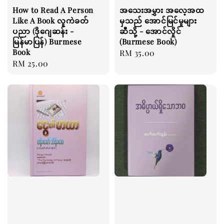
How to Read A Person
အသေးအမွှား အလေ့အထ
Like A Book လူကဲခတ်
မှသည် အောင်မြင်မှုများ
ပညာ (ဒိုဂျေဆန်း -
ဆီသို့ - အောင်လှိုင်
မြန်မာပြန်) Burmese
(Burmese Book)
Book
Regular
RM 35.00
Regular
RM 25.00
price
price