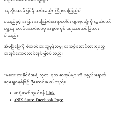
သူလိုအောင်မြင်ဖို့ သင်လည်း ကြိုးစားကြည်ပါ
စသည်နှင့် အခြား အကြောင်းအရာပေါင်း များစွာတို့ကို လွှတ်တော်
ရှေ့နေ မောင်ကောင်းဖေမှ အစွမ်းကုန် ရေးသားတင်ပြထား
ပါသည်။
အိမ်ခြံမြေကို စိတ်ဝင်စားသူမှန်သမျှ လက်စွဲဆောင်ထားရမည့်
စာအုပ်ကောင်းတစ်အုပ်ဖြစ်ပါသည်။
*မလေးရှားနိုင်ငံအနှံ့ သုတ၊ ရသ စာအုပ်များကို ပစ္စည်းရောက်
ငွေချေစနစ်ဖြင့် ပို့ဆောင်ပေးပါသည်။
စာပို့ဆက်သွယ်ရန်
Link
4NiX Store Facebook Page