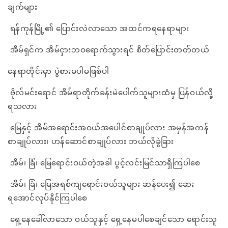
ချက်များ
ရန်ကုန်မြို့၏ ပြောင်းလဲလာသော အထင်ကရနေရာများ
အိမ်ရှင်က အိမ်ငှားဘဝရောက်သွားရင် စိတ်ပြောင်းတတ်တယ်
နေရာတိုင်းမှာ ပွဲစားမပါမဖြစ်ပါ
ဗိုလ်မင်းရောင် အိမ်ရာတိုက်ခန်းမဲပေါက်သူများထံမှ ပြန်ဝယ်လို့
ရသလား
မြေနှင့် အိမ်အရောင်းအဝယ်အပေါင်စာချုပ်လား အမှန်အကန်
စာချုပ်လား၊ ဟန်ဆောင်စာချုပ်လား ဘယ်လိုခွဲခြား
အိမ်၊ ခြံ၊ မြေရောင်းဝယ်တဲ့အခါ ပွင့်လင်းမြင်သာရှိကြပါစေ
အိမ်၊ ခြံ၊ မြေအရစ်ကျရောင်းဝယ်သူများ ဆန်ပေး၍ ဆေး
ရအောင်လုပ်နိုင်ကြပါစေ
ရှေ့နေခေါ်လာသော ဝယ်သူနှင့် ရှေ့နေမပါစေချင်သော ရောင်းသူ