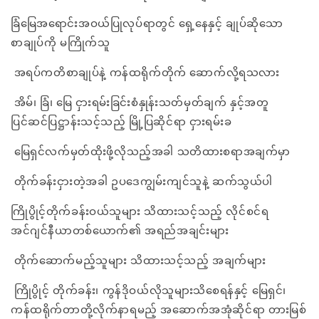
ခြံမြေအရောင်းအဝယ်ပြုလုပ်ရာတွင် ရှေ့နေနှင့် ချုပ်ဆိုသော
စာချုပ်ကို မကြိုက်သူ
အရပ်ကတိစာချုပ်နဲ့ ကန်ထရိုက်တိုက် ဆောက်လို့ရသလား
အိမ်၊ ခြံ၊ မြေ ငှားရမ်းခြင်းစံနှုန်းသတ်မှတ်ချက် နှင့်အတူ
ပြင်ဆင်ပြဋ္ဌာန်းသင့်သည့် မြို့ပြဆိုင်ရာ ငှားရမ်းခ
မြေရှင်လက်မှတ်ထိုးဖို့လိုသည့်အခါ သတိထားစရာအချက်မှာ
တိုက်ခန်းငှားတဲ့အခါ ဥပဒေကျွမ်းကျင်သူနဲ့ ဆက်သွယ်ပါ
ကြိုပွိုင့်တိုက်ခန်းဝယ်သူများ သိထားသင့်သည့် လိုင်စင်ရ
အင်ဂျင်နီယာတစ်ယောက်၏ အရည်အချင်းများ
တိုက်ဆောက်မည့်သူများ သိထားသင့်သည့် အချက်များ
ကြိုပွိုင့် တိုက်ခန်း၊ ကွန်ဒိုဝယ်လိုသူများသိစေရန်နှင့် မြေရှင်၊
ကန်ထရိုက်တာတို့လိုက်နာရမည့် အဆောက်အအုံဆိုင်ရာ တားမြစ်