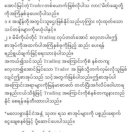
အောင်မြင်တဲ့Traderတစ်ယောက်ဖြစ်လိုပါသ လား?
မိတ်ဆွေတို့
ကိုအကြံနှစ်ခုပေးလိုပါသည်။
၁ ။ အချိန်တိုအတွင်းသူဌေးဖြစ်နိုင်သည်ဟုကြွား လုံးထုတ်သော
သင်တန်းများကိုမယုံပါနှင့်။
၂ ။ မိမိကိုယ်တိုင် Trading လုပ်တတ်အောင် လေ့လာပါ။
ဤ
စာအုပ်ကိုအထက်ပါအကြံနှစ်ခုကိုဖြည့် ဆည်း ပေးရန်
ရည်ရွယ်ချက်ဖြင့်ရေးသားခဲ့ပါသည်။
အကယ်၍သင်သည် Trading အကြောင်းကိုစံ နစ်တကျ
လေ့လာ၍အောင်မြင်သော Trader အ ဖြစ်သို့တက်လှမ်းလိုသူဖြစ်
လျင်ဤစာအုပ်သည် သင့်အတွက်ဖြစ်ပါသည်။ဤစာအုပ်ပါ
အကြောင်းအရာများကိုမြန်မာစာဖတ် တတ်ပြီးအင်္ဂလိပ်ဝေါဟာရ
အနည်းငယ်သိရုံဖြင့် Trading အကြောင်းကိုစံနစ်တကျနားလည်
နိုင် စေရန်ဖန်တီးထားပါသည်။
*မလေးရှားနိုင်ငံအနှံ့ သုတ၊ ရသ စာအုပ်များကို ပစ္စည်းရောက်
ငွေချေစနစ်ဖြင့် ပို့ဆောင်ပေးပါသည်။