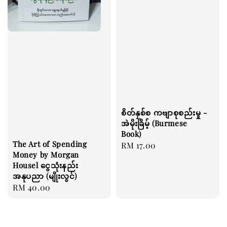
စိတ်နှစ်စ ကဗျာစုစည်းမှု -
အဲမိုးခြိမ့် (Burmese
Book)
The Art of Spending
Regular
RM 17.00
Money by Morgan
price
Housel ငွေသုံးနည်း
အနုပညာ (မျိုးလွင်)
Regular
RM 40.00
price