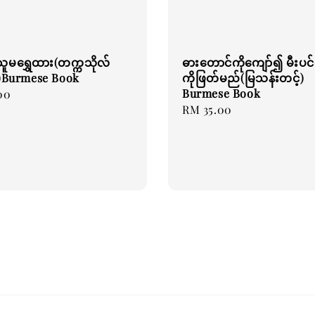
ူမရွှေထား(တက္ကသိုလ်
ဓားတောင်ကိုကျော်၍ မီးပ
ုင်)Burmese Book
ကိုဖြတ်မည်(မြသန်းတင့်)
Burmese Book
00
Regular
RM 35.00
price