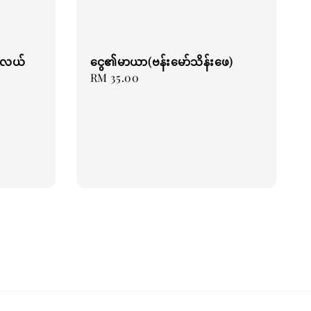
င်လယ်
ငွေ၏မာယာ(ဗန်းမော်သိန်းဖေ)
Regular
RM 35.00
price