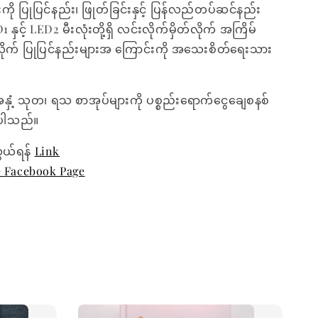
ကို ပြုပြင်နည်း၊ ဖြုတ်ခြင်းနှင့် ပြန်လည်တပ်ဆင်နည်း
1 နှင့် LED2 မီးလုံးတို့ရှိ လင်းလိုက်မှိတ်လိုက် အကြိမ်
် ပြုပြင်နည်းများအ ကြောင်းကို အသေးစိတ်ရေးသား
အနှံ့ သုတ၊ ရသ စာအုပ်များကို ပစ္စည်းရောက်ငွေချေစနစ်
ေးပါသည်။
ွယ်ရန်
Link
e Facebook Page