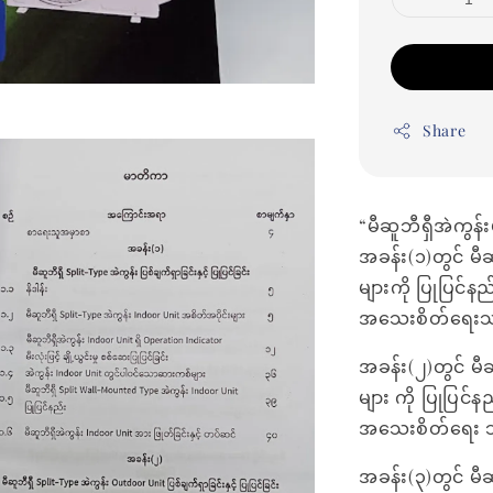
Share
“မီဆူဘီရှီအဲကွန်း
အခန်း(၁)တွင် မီဆ
များကို ပြုပြင်န
အသေးစိတ်ရေး
အခန်း(၂)တွင် မီ
များ ကို ပြုပြင်
အသေးစိတ်ရေး 
အခန်း(၃)တွင် မီဆ