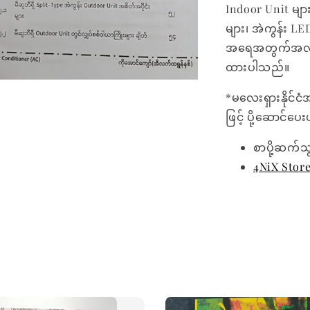
Indoor Unit များ
များ၊ အဲကွန်း LED
အရေအတွက်အလိုက
ထားပါသည်။
*မလေးရှားနိုင်ငံ
ဖြင့် ပို့ဆောင်ပ
စာပို့ဆက်သ
4NiX Stor