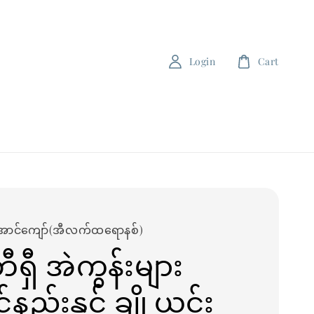
Login
Cart
အောင်ကျော်(အီလက်ထရောနစ်)
ီရှီ အဲကွန်းများ
်နည်းနှင့် ချို့ယွင်း