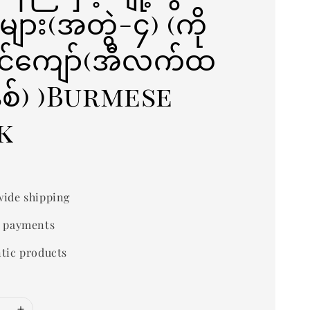
များ(အတွဲ-၄) (ကို
င်ကျော်(အီလက်ထ
စ်) )Burmese
k
0
ide shipping
 payments
tic products