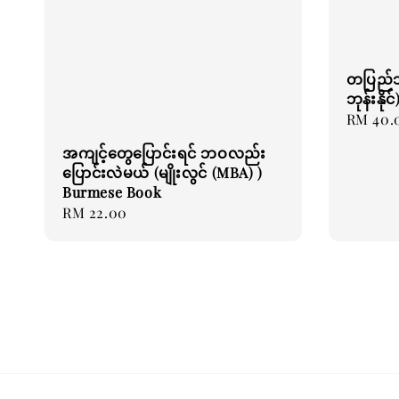
တပြည်သ
ဘုန်းနိ
Regular
RM 40.
price
အကျင့်တွေပြောင်းရင် ဘဝလည်း
ပြောင်းလဲမယ် (မျိုးလွင် (MBA) )
Burmese Book
Regular
RM 22.00
price