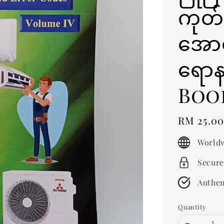
ကုတ်
အော
ရောန
Boo
Regular
RM 25.0
price
Worldw
Secure
Authen
Quantity