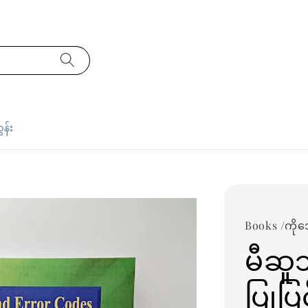
ှန်း
Books /ကို
မီဆူဘ
ပြုပြင